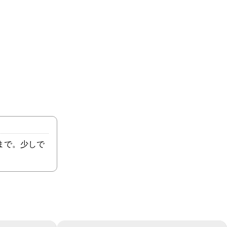
まで。少しで