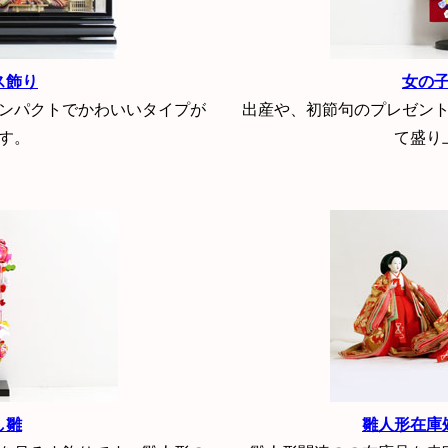
ス飾り
女の
ンパクトでかわいいタイプが
出産や、初節句のプレゼン
す。
て盛り
し雛
雛人形在庫