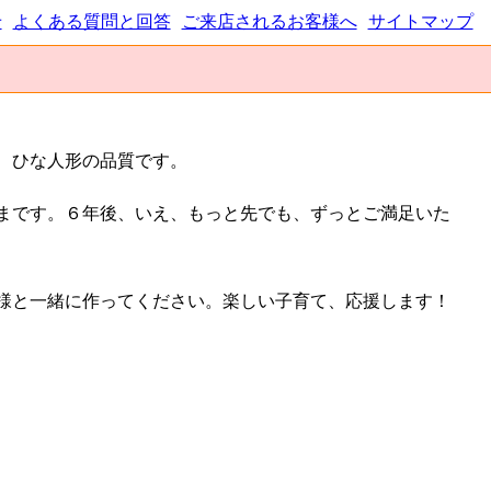
せ
よくある質問と回答
ご来店されるお客様へ
サイトマップ
、ひな人形の品質です。
まです。６年後、いえ、もっと先でも、ずっとご満足いた
様と一緒に作ってください。楽しい子育て、応援します！