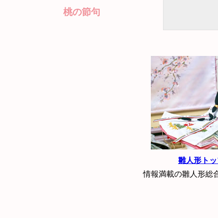
桃の節句
雛人形トッ
情報満載の雛人形総