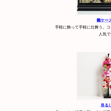
雛ケー
手軽に飾って手軽に仕舞う。コ
人気で
吊る