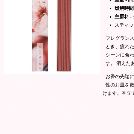
燃焼時間
主原料
-
スティッ
フレグラン
とき、疲れ
シーンに合
す。 消えた
お香の先端
性のお皿を
けます。香立