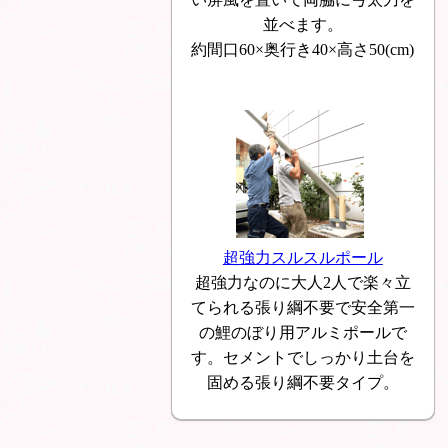
並べます。
約間口60×奥行き40×高さ50(cm)
超強力スルスルポール
超強力なのに大人2人で楽々立
てられる張り綱不要で安全第一
の鯉のぼり用アルミポールで
す。セメントでしっかり土台を
固める張り綱不要タイプ。