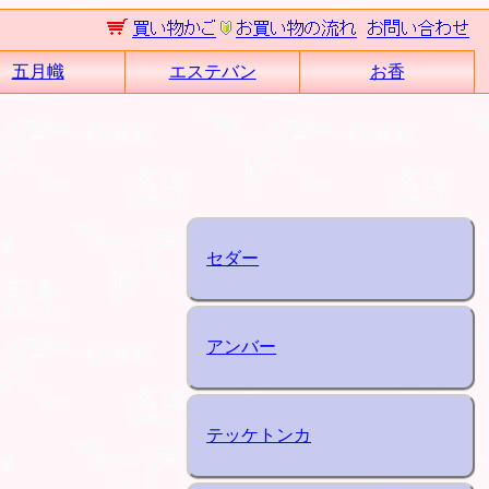
五月幟
エステバン
お香
セダー
アンバー
テッケトンカ