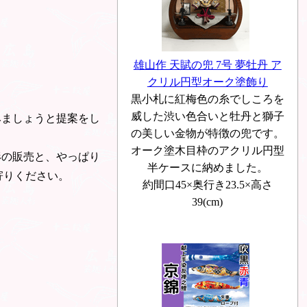
雄山作 天賦の兜 7号 夢牡丹 ア
クリル円型オーク塗飾り
黒小札に紅梅色の糸でしころを
威した渋い色合いと牡丹と獅子
みましょうと提案をし
の美しい金物が特徴の兜です。
オーク塗木目枠のアクリル円型
形の販売と、やっぱり
半ケースに納めました。
寄りください。
約間口45×奥行き23.5×高さ
39(cm)