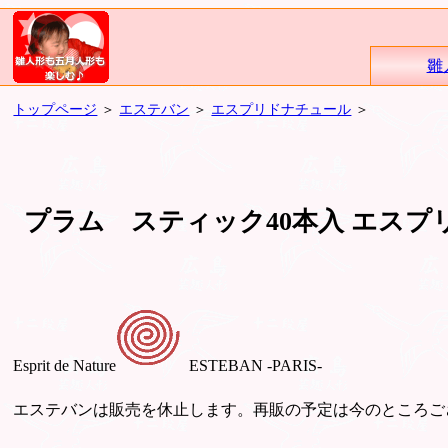
雛
トップページ
＞
エステバン
＞
エスプリドナチュール
＞
プラム スティック40本入 エスプ
Esprit de Nature
ESTEBAN -PARIS-
エステバンは販売を休止します。再販の予定は今のところご