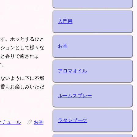
入門用
です。ホッとするひと
お香
ーションとして様々な
煙と香りで癒されま
す。
アロマオイル
ちないように下に不燃
り香もお楽しみいただ
ルームスプレー
ラタンブーケ
ナチュール
お香