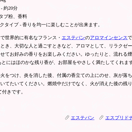
- 約20分
 タブ粉、香料
クタイプ - 香りを均一に楽しむことが出来ます。
スで世界的に有名なフランス・
エステバン
の
アロマインセンス
たとき、大切な人と過ごすときなど、アロマとして、リラクゼ
わせてお好みの香りをお楽しみください。ゆったりと、流れる
あとにはほのかな残り香が、お部屋をやさしく満たしてくれま
に火をつけ、炎を消した後、付属の香立ての上にのせ、灰が落
敷いてたいてください。燃焼中だけでなく、火が消えた後の残
て付きです。
エステバン
エスプリド