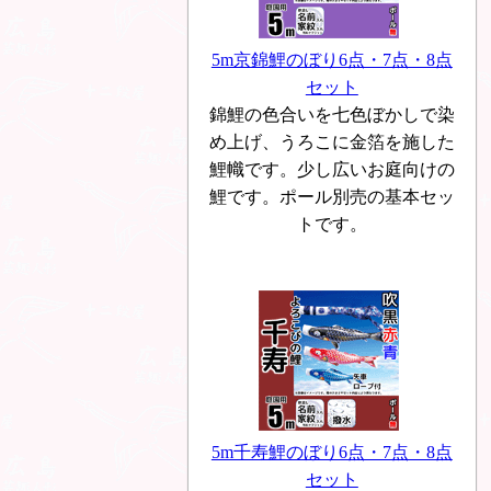
5m京錦鯉のぼり6点・7点・8点
セット
錦鯉の色合いを七色ぼかしで染
め上げ、うろこに金箔を施した
鯉幟です。少し広いお庭向けの
鯉です。ポール別売の基本セッ
トです。
5m千寿鯉のぼり6点・7点・8点
セット