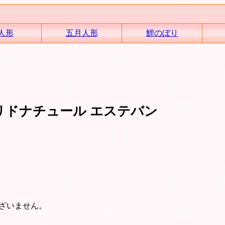
人形
五月人形
鯉のぼり
リドナチュール エステバン
ざいません。