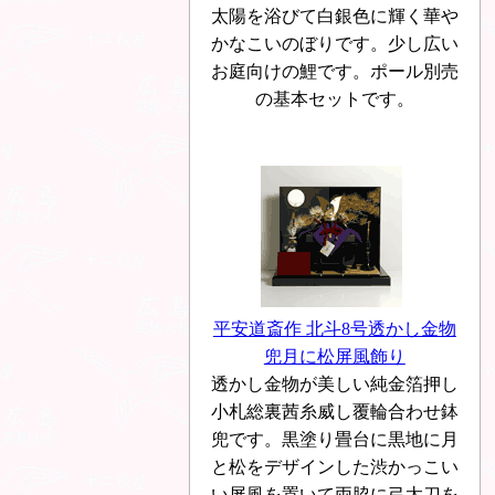
太陽を浴びて白銀色に輝く華や
かなこいのぼりです。少し広い
お庭向けの鯉です。ポール別売
の基本セットです。
平安道斎作 北斗8号透かし金物
兜月に松屏風飾り
透かし金物が美しい純金箔押し
小札総裏茜糸威し覆輪合わせ鉢
兜です。黒塗り畳台に黒地に月
と松をデザインした渋かっこい
い屏風を置いて両脇に弓太刀を