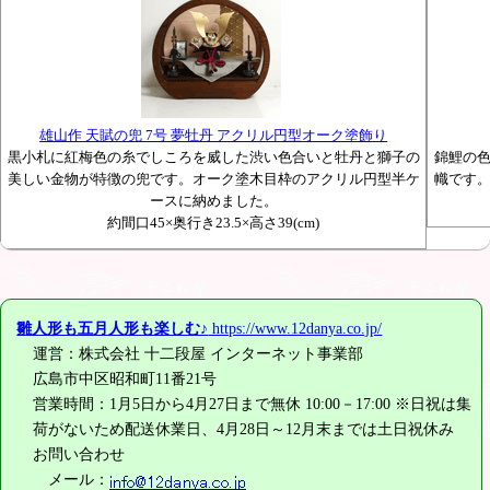
雄山作 天賦の兜 7号 夢牡丹 アクリル円型オーク塗飾り
黒小札に紅梅色の糸でしころを威した渋い色合いと牡丹と獅子の
錦鯉の
美しい金物が特徴の兜です。オーク塗木目枠のアクリル円型半ケ
幟です
ースに納めました。
約間口45×奥行き23.5×高さ39(cm)
雛人形も五月人形も楽しむ♪
https://www.12danya.co.jp/
運営：株式会社 十二段屋 インターネット事業部
広島市中区昭和町11番21号
営業時間：1月5日から4月27日まで無休 10:00－17:00 ※日祝は集
荷がないため配送休業日、4月28日～12月末までは土日祝休み
お問い合わせ
メール：