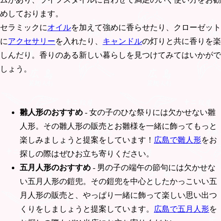
めしております。
セラミックに
オイル
を加えて強めに香らせたり、クローゼット
に
アクセサリー
を入れたり、
キャンドル
の灯りと共に香りを楽
しんだり。香りのある新しい暮らしを見つけてみてはいかがで
しょう。
雛人形のおすすめ
- 女の子のひな祭りには欠かせない雛
人形。その雛人形の販売とお雛様を一緒に飾ってもっと
楽しみましょうと提案をしています！
広島で雛人形
をお
探しの際はぜひお立ち寄りください。
五月人形のおすすめ
- 男の子の端午の節句には欠かせな
い五月人形の鎧兜。その鎧兜を中心としたかっこいい五
月人形の販売と、やっぱり一緒に飾って楽しい思い出つ
くりをしましょうと提案しています。
広島で五月人形
を