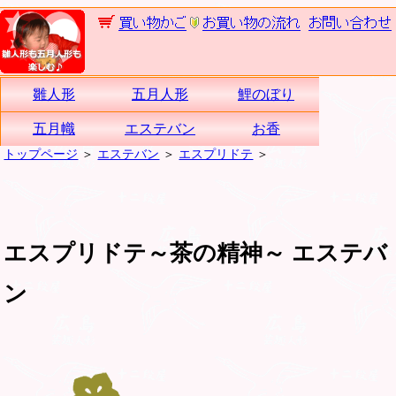
雛人形
五月人形
鯉のぼり
五月幟
エステバン
お香
トップページ
＞
エステバン
＞
エスプリドテ
＞
エスプリドテ～茶の精神～ エステバ
ン