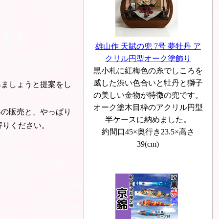
雄山作 天賦の兜 7号 夢牡丹 ア
クリル円型オーク塗飾り
黒小札に紅梅色の糸でしころを
威した渋い色合いと牡丹と獅子
みましょうと提案をし
の美しい金物が特徴の兜です。
オーク塗木目枠のアクリル円型
形の販売と、やっぱり
半ケースに納めました。
寄りください。
約間口45×奥行き23.5×高さ
39(cm)