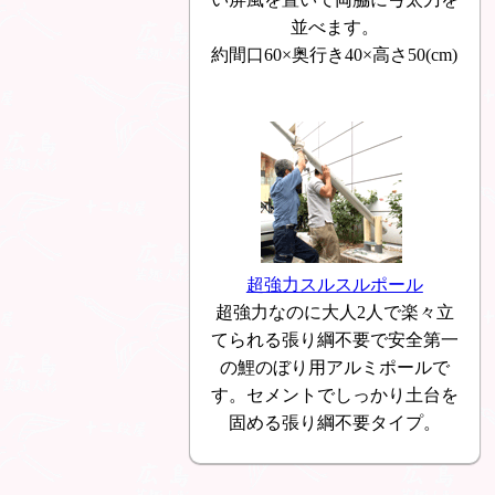
並べます。
約間口60×奥行き40×高さ50(cm)
超強力スルスルポール
超強力なのに大人2人で楽々立
てられる張り綱不要で安全第一
の鯉のぼり用アルミポールで
す。セメントでしっかり土台を
固める張り綱不要タイプ。