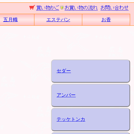
五月幟
エステバン
お香
セダー
アンバー
テッケトンカ