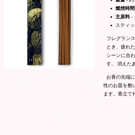
燃焼時間
主原料
-
スティッ
フレグラン
とき、疲れ
シーンに合
す。 消えた
お香の先端
性のお皿を敷
ます。香立て