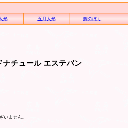
人形
五月人形
鯉のぼり
ドナチュール エステバン
ざいません。