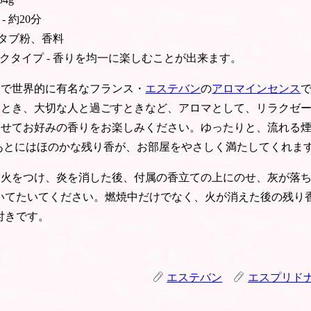
- 約20分
 タブ粉、香料
クタイプ - 香りを均一に楽しむことが出来ます。
スで世界的に有名なフランス・
エステバン
の
アロマインセンス
たとき、大切な人と過ごすときなど、アロマとして、リラクゼ
わせてお好みの香りをお楽しみください。ゆったりと、流れる
あとにはほのかな残り香が、お部屋をやさしく満たしてくれま
に火をつけ、炎を消した後、付属の香立ての上にのせ、灰が落
いてたいてください。燃焼中だけでなく、火が消えた後の残り
付きです。
エステバン
エスプリド