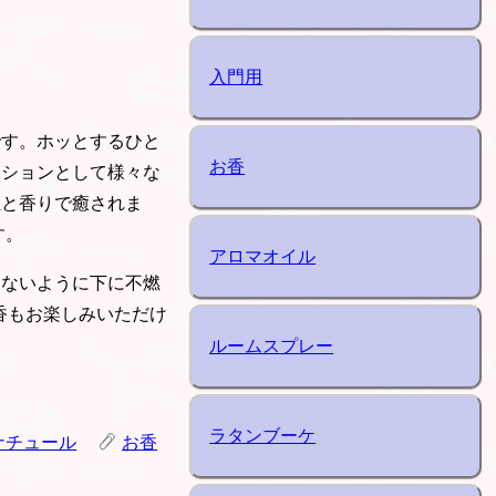
入門用
です。ホッとするひと
お香
ーションとして様々な
煙と香りで癒されま
す。
アロマオイル
ちないように下に不燃
香もお楽しみいただけ
ルームスプレー
ラタンブーケ
ナチュール
お香