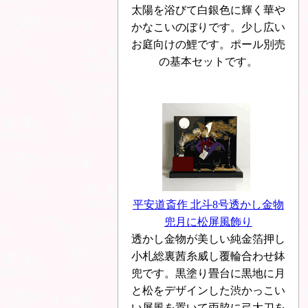
太陽を浴びて白銀色に輝く華や
かなこいのぼりです。少し広い
お庭向けの鯉です。ポール別売
の基本セットです。
平安道斎作 北斗8号透かし金物
兜月に松屏風飾り
透かし金物が美しい純金箔押し
小札総裏茜糸威し覆輪合わせ鉢
兜です。黒塗り畳台に黒地に月
と松をデザインした渋かっこい
い屏風を置いて両脇に弓太刀を