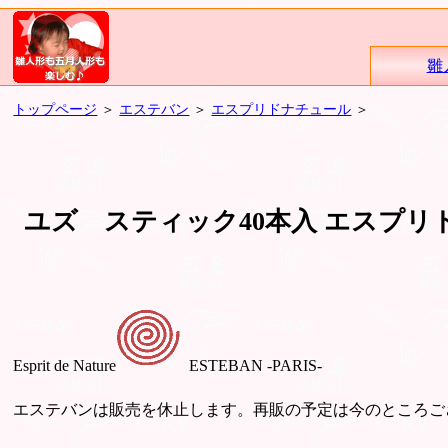
雛
トップページ
＞
エステバン
＞
エスプリドナチュール
＞
ユズ スティック40本入 エスプリ
Esprit de Nature
ESTEBAN -PARIS-
エステバンは販売を休止します。再販の予定は今のところご