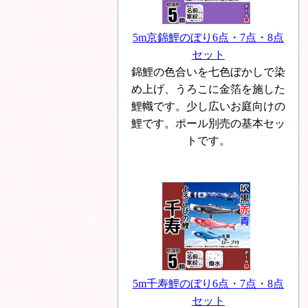
5m京錦鯉のぼり6点・7点・8点
セット
錦鯉の色合いを七色ぼかしで染
め上げ、うろこに金箔を施した
鯉幟です。少し広いお庭向けの
鯉です。ポール別売の基本セッ
トです。
5m千寿鯉のぼり6点・7点・8点
セット