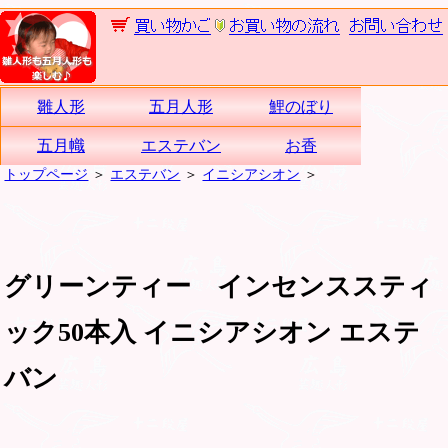
雛人形
五月人形
鯉のぼり
五月幟
エステバン
お香
トップページ
＞
エステバン
＞
イニシアシオン
＞
グリーンティー インセンススティ
ック50本入 イニシアシオン エステ
バン