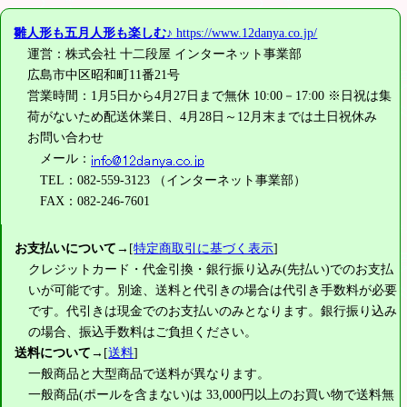
雛人形も五月人形も楽しむ♪
https://www.12danya.co.jp/
運営：株式会社 十二段屋 インターネット事業部
広島市中区昭和町11番21号
営業時間：1月5日から4月27日まで無休 10:00－17:00 ※日祝は集
荷がないため配送休業日、4月28日～12月末までは土日祝休み
お問い合わせ
メール：
TEL：082-559-3123 （インターネット事業部）
FAX：082-246-7601
お支払いについて
→[
特定商取引に基づく表示
]
クレジットカード・代金引換・銀行振り込み(先払い)でのお支払
いが可能です。別途、送料と代引きの場合は代引き手数料が必要
です。代引きは現金でのお支払いのみとなります。銀行振り込み
の場合、振込手数料はご負担ください。
送料について
→[
送料
]
一般商品と大型商品で送料が異なります。
一般商品(ポールを含まない)は
33,000円
以上のお買い物で送料無