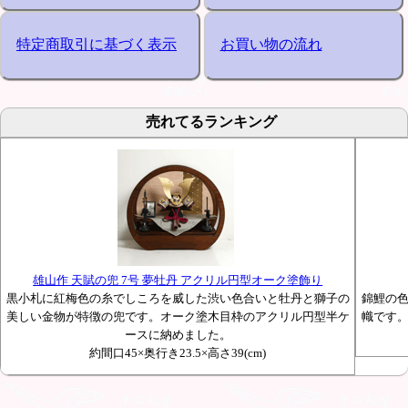
特定商取引に基づく表示
お買い物の流れ
売れてるランキング
雄山作 天賦の兜 7号 夢牡丹 アクリル円型オーク塗飾り
黒小札に紅梅色の糸でしころを威した渋い色合いと牡丹と獅子の
錦鯉の
美しい金物が特徴の兜です。オーク塗木目枠のアクリル円型半ケ
幟です
ースに納めました。
約間口45×奥行き23.5×高さ39(cm)