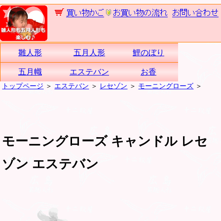
雛人形
五月人形
鯉のぼり
五月幟
エステバン
お香
トップページ
＞
エステバン
＞
レセゾン
＞
モーニングローズ
＞
モーニングローズ キャンドル レセ
ゾン エステバン