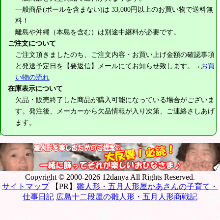
一般商品(ポールを含まない)は
33,000円
以上のお買い物で送料無
料！
離島や沖縄（本島を含む）は別途中継料が必要です。
ご注文について
ご注文頂きましたのち、ご注文内容・お買い上げ金額の確認事項
と発送予定日を【要返信】メールにてお知らせ致します。→
お買
い物の流れ
在庫表示について
欠品・販売終了した商品が購入可能になっている場合がございま
す。発注後、メーカーから欠品情報が入り次第、ご連絡さしあげ
ます。
Copyright © 2000-2026 12danya All Rights Reserved.
サイトマップ
【PR】
雛人形・五月人形屋かあさんの子育て・
仕事日記
広島十二段屋の雛人形・五月人形商戦記