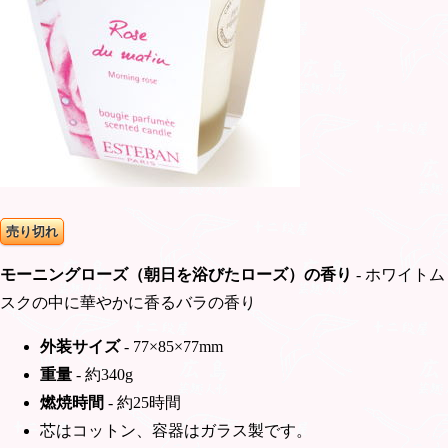
売り切れ
モーニングローズ（朝日を浴びたローズ）の香り
- ホワイトム
スクの中に華やかに香るバラの香り
外装サイズ
- 77×85×77mm
重量
- 約340g
燃焼時間
- 約25時間
芯はコットン、容器はガラス製です。