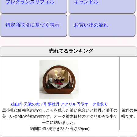
フレグランスリフィル
キャンドル
特定商取引に基づく表示
お買い物の流れ
売れてるランキング
雄山作 天賦の兜 7号 夢牡丹 アクリル円型オーク塗飾り
黒小札に紅梅色の糸でしころを威した渋い色合いと牡丹と獅子の
錦鯉の
美しい金物が特徴の兜です。オーク塗木目枠のアクリル円型半ケ
幟です
ースに納めました。
約間口45×奥行き23.5×高さ39(cm)