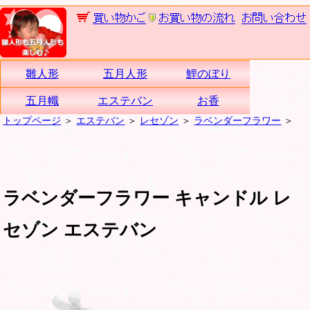
雛人形
五月人形
鯉のぼり
五月幟
エステバン
お香
トップページ
＞
エステバン
＞
レセゾン
＞
ラベンダーフラワー
＞
ラベンダーフラワー キャンドル レ
セゾン エステバン