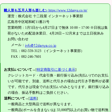
雛人形も五月人形も楽しむ♪
https://www.12danya.co.jp/
運営：株式会社 十二段屋 インターネット事業部
広島市中区昭和町11番21号
営業時間：1月5日から4月27日まで無休 10:00－17:00 ※日祝は集
荷がないため配送休業日、4月28日～12月末までは土日祝休み
お問い合わせ
メール：
TEL：082-559-3123 （インターネット事業部）
FAX：082-246-7601
お支払いについて
→[
特定商取引に基づく表示
]
クレジットカード・代金引換・銀行振り込み(先払い)でのお支払
いが可能です。別途、送料と代引きの場合は代引き手数料が必要
です。代引きは現金でのお支払いのみとなります。銀行振り込み
の場合、振込手数料はご負担ください。
送料について
→[
送料
]
一般商品と大型商品で送料が異なります。
一般商品(ポールを含まない)は
33,000円
以上のお買い物で送料無