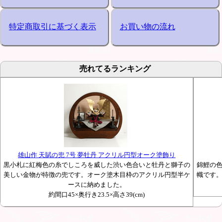
特定商取引に基づく表示
お買い物の流れ
売れてるランキング
雄山作 天賦の兜 7号 夢牡丹 アクリル円型オーク塗飾り
黒小札に紅梅色の糸でしころを威した渋い色合いと牡丹と獅子の
錦鯉の
美しい金物が特徴の兜です。オーク塗木目枠のアクリル円型半ケ
幟です
ースに納めました。
約間口45×奥行き23.5×高さ39(cm)