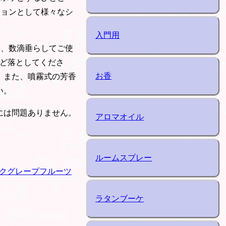
ションとして様々なシ
入門用
り、数滴垂らしてご使
ほど落としてくださ
お香
。また、噴霧式の芳香
い。
には問題ありません。
アロマオイル
ルームスプレー
クグレープフルーツ
ラタンブーケ