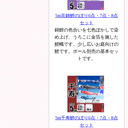
5m京錦鯉のぼり6点・7点・8点
セット
錦鯉の色合いを七色ぼかしで染
め上げ、うろこに金箔を施した
鯉幟です。少し広いお庭向けの
鯉です。ポール別売の基本セッ
トです。
5m千寿鯉のぼり6点・7点・8点
セット