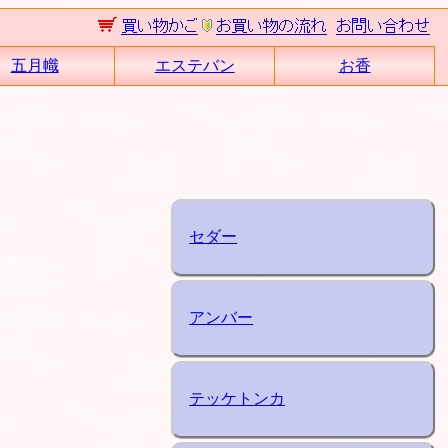
五月幟
エステバン
お香
セダー
アンバー
テッケトンカ