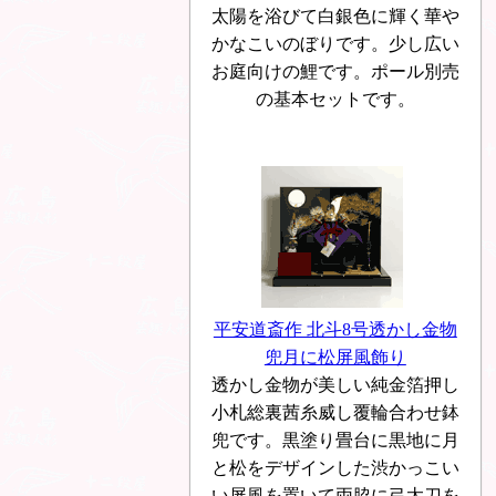
太陽を浴びて白銀色に輝く華や
かなこいのぼりです。少し広い
お庭向けの鯉です。ポール別売
の基本セットです。
平安道斎作 北斗8号透かし金物
兜月に松屏風飾り
透かし金物が美しい純金箔押し
小札総裏茜糸威し覆輪合わせ鉢
兜です。黒塗り畳台に黒地に月
と松をデザインした渋かっこい
い屏風を置いて両脇に弓太刀を