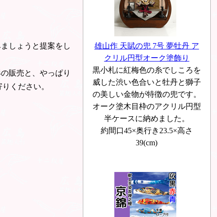
雄山作 天賦の兜 7号 夢牡丹 ア
みましょうと提案をし
クリル円型オーク塗飾り
黒小札に紅梅色の糸でしころを
形の販売と、やっぱり
威した渋い色合いと牡丹と獅子
寄りください。
の美しい金物が特徴の兜です。
オーク塗木目枠のアクリル円型
半ケースに納めました。
約間口45×奥行き23.5×高さ
39(cm)