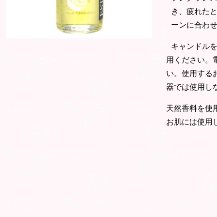
き、疲れた
ーンに合わ
キャンドル
用ください。
い。使用する
器では使用し
天然香料を使
お肌には使用