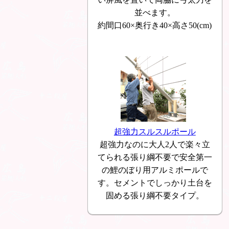
並べます。
約間口60×奥行き40×高さ50(cm)
超強力スルスルポール
超強力なのに大人2人で楽々立
てられる張り綱不要で安全第一
の鯉のぼり用アルミポールで
す。セメントでしっかり土台を
固める張り綱不要タイプ。