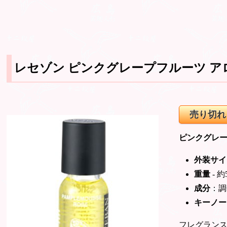
レセゾン ピンクグレープフルーツ アロ
売り切れ
ピンクグレ
外装サイ
重量
- 約
成分
：調
キーノー
フレグラン