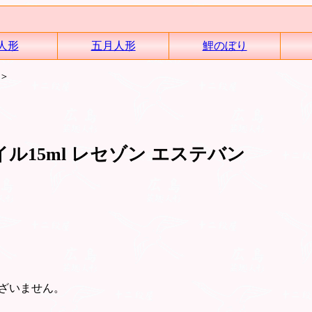
人形
五月人形
鯉のぼり
＞
15ml レセゾン エステバン
ざいません。