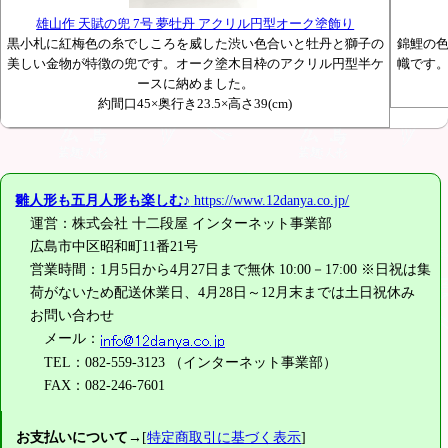
雄山作 天賦の兜 7号 夢牡丹 アクリル円型オーク塗飾り
黒小札に紅梅色の糸でしころを威した渋い色合いと牡丹と獅子の
錦鯉の
美しい金物が特徴の兜です。オーク塗木目枠のアクリル円型半ケ
幟です
ースに納めました。
約間口45×奥行き23.5×高さ39(cm)
雛人形も五月人形も楽しむ♪
https://www.12danya.co.jp/
運営：株式会社 十二段屋 インターネット事業部
広島市中区昭和町11番21号
営業時間：1月5日から4月27日まで無休 10:00－17:00 ※日祝は集
荷がないため配送休業日、4月28日～12月末までは土日祝休み
お問い合わせ
メール：
TEL：082-559-3123 （インターネット事業部）
FAX：082-246-7601
お支払いについて
→[
特定商取引に基づく表示
]