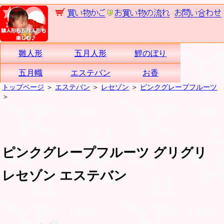
雛人形
五月人形
鯉のぼり
五月幟
エステバン
お香
トップページ
＞
エステバン
＞
レセゾン
＞
ピンクグレープフルーツ
＞
ピンクグレープフルーツ グリグリ
レセゾン エステバン