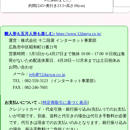
ースに納めました。
約間口45×奥行き23.5×高さ39(cm)
雛人形も五月人形も楽しむ♪
https://www.12danya.co.jp/
運営：株式会社 十二段屋 インターネット事業部
広島市中区昭和町11番21号
営業時間：1月5日から4月27日まで無休 10:00－17:00 ※日祝は集
荷がないため配送休業日、4月28日～12月末までは土日祝休み
お問い合わせ
メール：
TEL：082-559-3123 （インターネット事業部）
FAX：082-246-7601
お支払いについて
→[
特定商取引に基づく表示
]
クレジットカード・代金引換・銀行振り込み(先払い)でのお支払
いが可能です。別途、送料と代引きの場合は代引き手数料が必要
です。代引きは現金でのお支払いのみとなります。銀行振り込み
の場合、振込手数料はご負担ください。