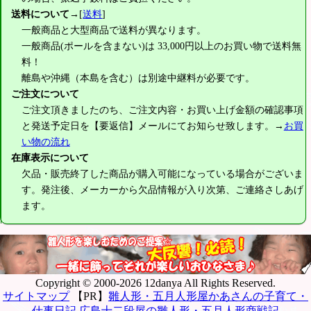
送料について
→[
送料
]
一般商品と大型商品で送料が異なります。
一般商品(ポールを含まない)は
33,000円
以上のお買い物で送料無
料！
離島や沖縄（本島を含む）は別途中継料が必要です。
ご注文について
ご注文頂きましたのち、ご注文内容・お買い上げ金額の確認事項
と発送予定日を【要返信】メールにてお知らせ致します。→
お買
い物の流れ
在庫表示について
欠品・販売終了した商品が購入可能になっている場合がございま
す。発注後、メーカーから欠品情報が入り次第、ご連絡さしあげ
ます。
Copyright © 2000-2026 12danya All Rights Reserved.
サイトマップ
【PR】
雛人形・五月人形屋かあさんの子育て・
仕事日記
広島十二段屋の雛人形・五月人形商戦記