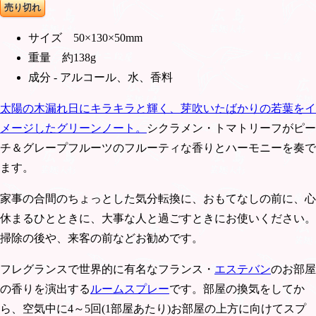
売り切れ
サイズ 50×130×50mm
重量 約138g
成分 - アルコール、水、香料
太陽の木漏れ日にキラキラと輝く、芽吹いたばかりの若葉をイ
メージしたグリーンノート。
シクラメン・トマトリーフがピー
チ＆グレープフルーツのフルーティな香りとハーモニーを奏で
ます。
家事の合間のちょっとした気分転換に、おもてなしの前に、心
休まるひとときに、大事な人と過ごすときにお使いください。
掃除の後や、来客の前などお勧めです。
フレグランスで世界的に有名なフランス・
エステバン
のお部屋
の香りを演出する
ルームスプレー
です。部屋の換気をしてか
ら、空気中に4～5回(1部屋あたり)お部屋の上方に向けてスプ