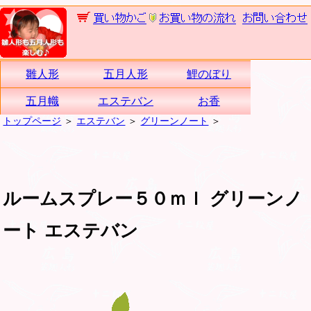
雛人形
五月人形
鯉のぼり
五月幟
エステバン
お香
トップページ
＞
エステバン
＞
グリーンノート
＞
ルームスプレー５０ｍｌ グリーンノ
ート エステバン