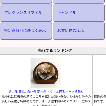
フレグランスリフィル
キャンドル
特定商取引に基づく表示
お買い物の流れ
売れてるランキング
雄山作 天賦の兜 7号 夢牡丹 アクリル円型オーク塗飾り
黒小札に紅梅色の糸でしころを威した渋い色合いと牡丹と獅子の
錦鯉の
美しい金物が特徴の兜です。オーク塗木目枠のアクリル円型半ケ
幟です