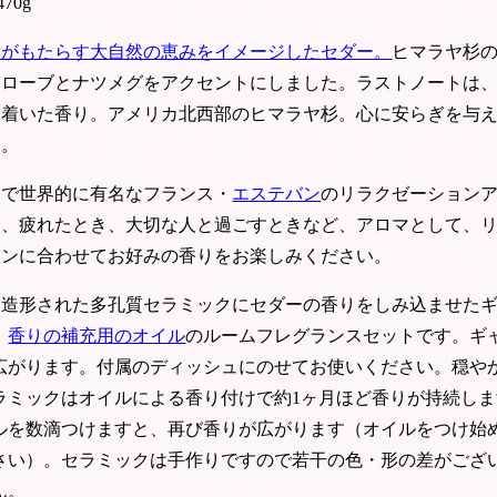
470g
樹がもたらす大自然の恵みをイメージしたセダー。
ヒマラヤ杉
クローブとナツメグをアクセントにしました。ラストノートは
ち着いた香り。アメリカ北西部のヒマラヤ杉。心に安らぎを与
実。
スで世界的に有名なフランス・
エステバン
のリラクゼーション
き、疲れたとき、大切な人と過ごすときなど、アロマとして、
ーンに合わせてお好みの香りをお楽しみください。
に造形された多孔質セラミックにセダーの香りをしみ込ませた
、
香りの補充用のオイル
のルームフレグランスセットです。ギ
広がります。付属のディッシュにのせてお使いください。穏や
ラミックはオイルによる香り付けで約1ヶ月ほど香りが持続し
ルを数滴つけますと、再び香りが広がります（オイルをつけ始
さい）。セラミックは手作りですので若干の色・形の差がござ
ん。