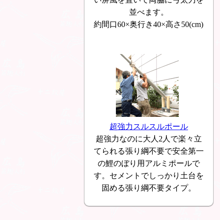
並べます。
約間口60×奥行き40×高さ50(cm)
超強力スルスルポール
超強力なのに大人2人で楽々立
てられる張り綱不要で安全第一
の鯉のぼり用アルミポールで
す。セメントでしっかり土台を
固める張り綱不要タイプ。