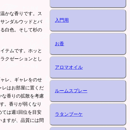
の温かな香りです。ス
入門用
、サンダルウッドとバ
える白色。そして杉の
お香
アイテムです。ホッと
リラクゼーションとし
アロマオイル
ギャレ、ギャレをのせ
ャレはお部屋に置くだ
ルームスプレー
かな香りの拡散を考慮
ます。香りが弱くなり
めては週1回位を目安
ラタンブーケ
いますが、品質には問