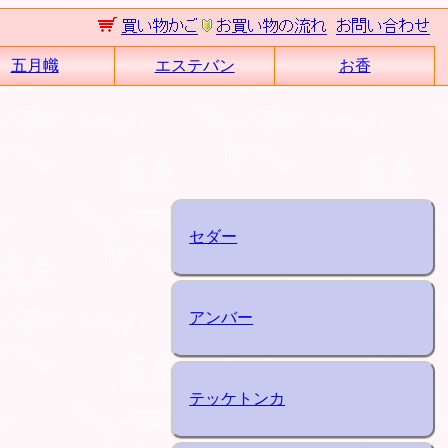
五月幟
エステバン
お香
セダー
アンバー
テッケトンカ