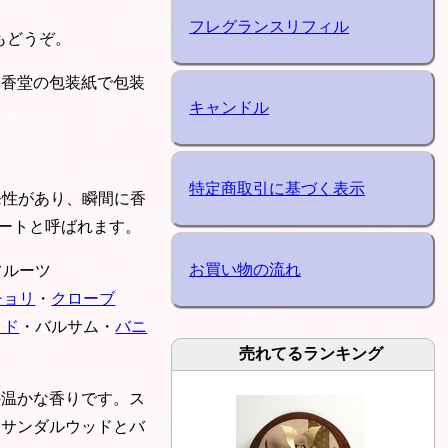
フレグランスリフィル
もどうぞ。
本香堂の包装紙で包装
キャンドル
特定商取引に基づく表示
発性があり、瞬間に香
ートと呼ばれます。
お買い物の流れ
フルーツ
チョリ
・
クローブ
ッド
・バルサム・
バニ
売れてるランキング
の温かな香りです。ス
、サンダルウッドとバ