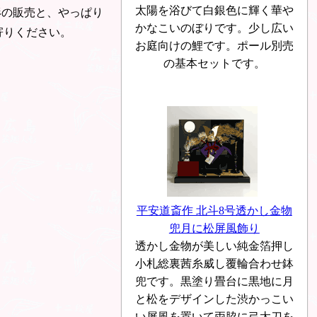
太陽を浴びて白銀色に輝く華や
形の販売と、やっぱり
かなこいのぼりです。少し広い
寄りください。
お庭向けの鯉です。ポール別売
の基本セットです。
平安道斎作 北斗8号透かし金物
兜月に松屏風飾り
透かし金物が美しい純金箔押し
小札総裏茜糸威し覆輪合わせ鉢
兜です。黒塗り畳台に黒地に月
と松をデザインした渋かっこい
い屏風を置いて両脇に弓太刀を