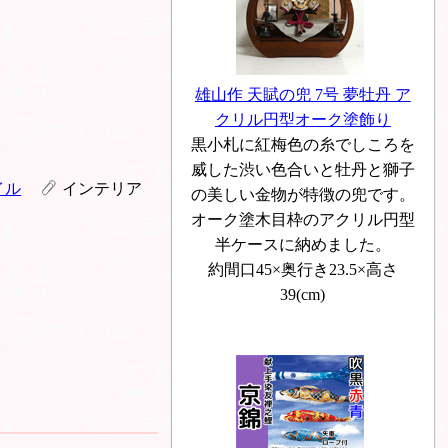
雄山作 天賦の兜 7号 夢牡丹 ア
クリル円型オーク塗飾り
黒小札に紅梅色の糸でしころを
威した渋い色合いと牡丹と獅子
イル
インテリア
の美しい金物が特徴の兜です。
オーク塗木目枠のアクリル円型
半ケースに納めました。
約間口45×奥行き23.5×高さ
39(cm)