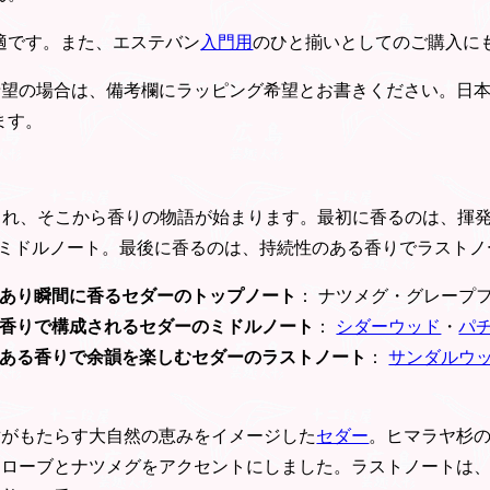
適です。また、エステバン
入門用
のひと揃いとしてのご購入に
希望の場合は、備考欄にラッピング希望とお書きください。日
ます。
現され、そこから香りの物語が始まります。最初に香るのは、揮
ミドルノート。最後に香るのは、持続性のある香りでラストノ
あり瞬間に香るセダーのトップノート
： ナツメグ・グレープ
香りで構成されるセダーのミドルノート
：
シダーウッド
・
パ
ある香りで余韻を楽しむセダーのラストノート
：
サンダルウ
樹がもたらす大自然の恵みをイメージした
セダー
。ヒマラヤ杉
クローブとナツメグをアクセントにしました。ラストノートは