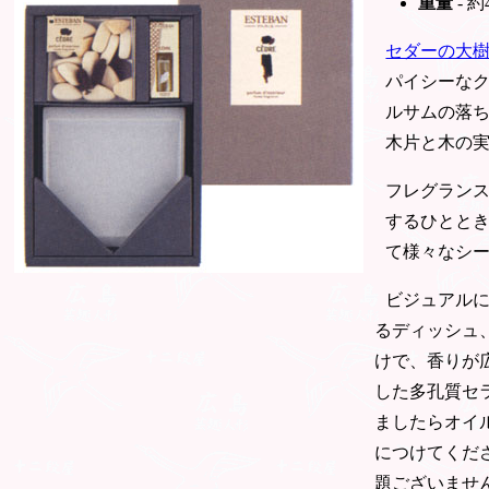
重量
- 約
セダーの大
パイシーな
ルサムの落
木片と木の
フレグラン
するひとと
て様々なシ
ビジュアル
るディッシュ
けで、香りが
した多孔質セ
ましたらオイ
につけてくだ
題ございませ