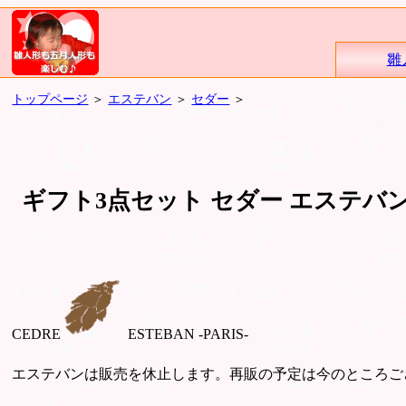
雛
トップページ
＞
エステバン
＞
セダー
＞
ギフト3点セット セダー エステバ
CEDRE
ESTEBAN -PARIS-
エステバンは販売を休止します。再販の予定は今のところご