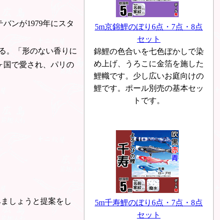
バンが1979年にスタ
5m京錦鯉のぼり6点・7点・8点
セット
る。「形のない香りに
錦鯉の色合いを七色ぼかしで染
め上げ、うろこに金箔を施した
0ヶ国で愛され、パリの
鯉幟です。少し広いお庭向けの
鯉です。ポール別売の基本セッ
トです。
みましょうと提案をし
5m千寿鯉のぼり6点・7点・8点
セット