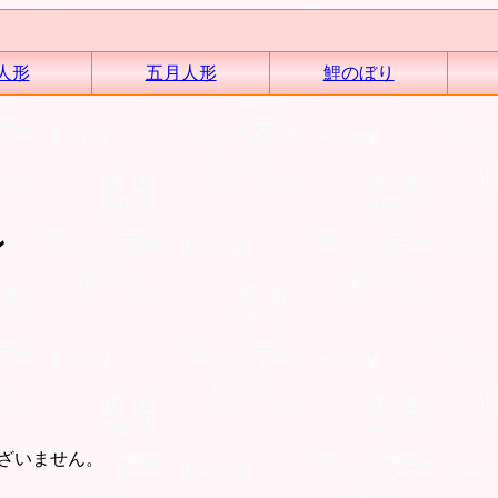
人形
五月人形
鯉のぼり
ン
ざいません。