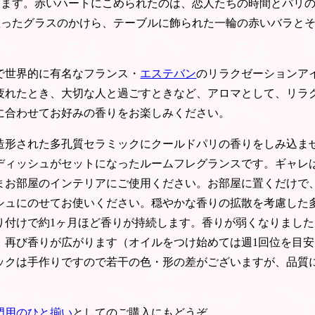
ります。赤いハートにこめられたのは、恋人たちの時間とパリ
散ったグラスのかけら、テーブルに飾られた一輪の赤いバラと
。
で世界的に有名なフランス・
エステバン
のリラクゼーションア
疲れたとき、大切な人と過ごすときなど、アロマとして、リラ
に合わせてお好みの香りをお楽しみください。
造形された多孔質セラミックにクールドパリの香りをしみ込ま
ディッシュがセットになったルームフレグランスです。ギャレ
まお部屋のインテリアにご使用ください。お部屋に置くだけで
シュにのせてお使いください。穏やかな香りの拡散を考慮した
り付けで約1ヶ月ほど香りが持続します。香りが弱くなりました
、再び香りが広がります（オイルをつけ始めては週1回位を目
ックは手作りですので若干の色・形の差がございますが、品質
門用のひと揃い
としてのご購入にもどうぞ。