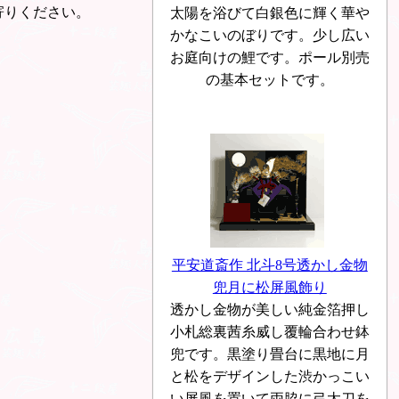
寄りください。
太陽を浴びて白銀色に輝く華や
かなこいのぼりです。少し広い
お庭向けの鯉です。ポール別売
の基本セットです。
平安道斎作 北斗8号透かし金物
兜月に松屏風飾り
透かし金物が美しい純金箔押し
小札総裏茜糸威し覆輪合わせ鉢
兜です。黒塗り畳台に黒地に月
と松をデザインした渋かっこい
い屏風を置いて両脇に弓太刀を