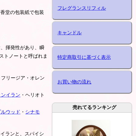
フレグランスリフィル
本香堂の包装紙で包装
キャンドル
は、揮発性があり、瞬
ストノートと呼ばれま
特定商取引に基づく表示
・フリージア・オレン
お買い物の流れ
ランイラン
・ヘリオト
売れてるランキング
ダルウッド
・
シナモ
ンイランと、スパイシ