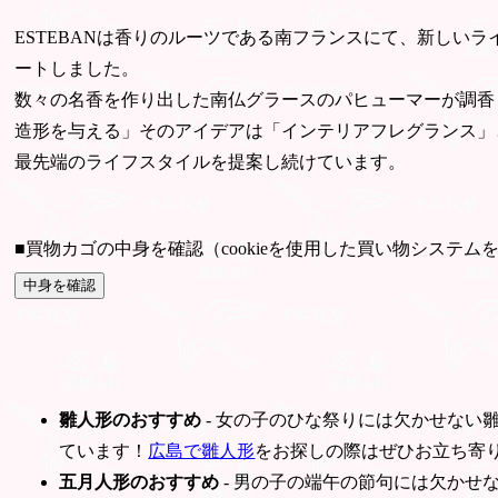
ESTEBANは香りのルーツである南フランスにて、新しい
ートしました。
数々の名香を作り出した南仏グラースのパヒューマーが調香
造形を与える」そのアイデアは「インテリアフレグランス」
最先端のライフスタイルを提案し続けています。
■買物カゴの中身を確認（cookieを使用した買い物システム
雛人形のおすすめ
- 女の子のひな祭りには欠かせない
ています！
広島で雛人形
をお探しの際はぜひお立ち寄
五月人形のおすすめ
- 男の子の端午の節句には欠かせ