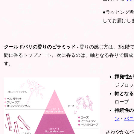
●ラッピング
してお届けし
クールドパリの香りのピラミッド
- 香りの感じ方は、3段
間に香るトップノート。次に香るのは、軸となる香りで構成
す。
揮発性が
ジブロッ
軸となる
ロープ
持続性の
ン
・
バニ
さわやかな