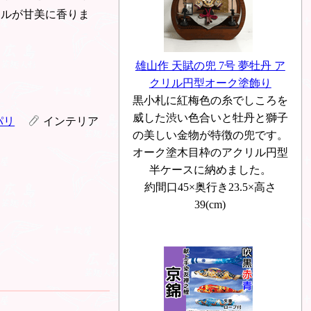
ラルが甘美に香りま
雄山作 天賦の兜 7号 夢牡丹 ア
クリル円型オーク塗飾り
黒小札に紅梅色の糸でしころを
威した渋い色合いと牡丹と獅子
パリ
インテリア
の美しい金物が特徴の兜です。
オーク塗木目枠のアクリル円型
半ケースに納めました。
約間口45×奥行き23.5×高さ
39(cm)