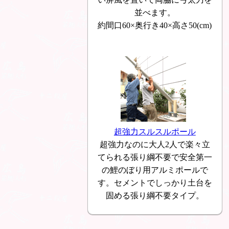
並べます。
約間口60×奥行き40×高さ50(cm)
超強力スルスルポール
超強力なのに大人2人で楽々立
てられる張り綱不要で安全第一
の鯉のぼり用アルミポールで
す。セメントでしっかり土台を
固める張り綱不要タイプ。