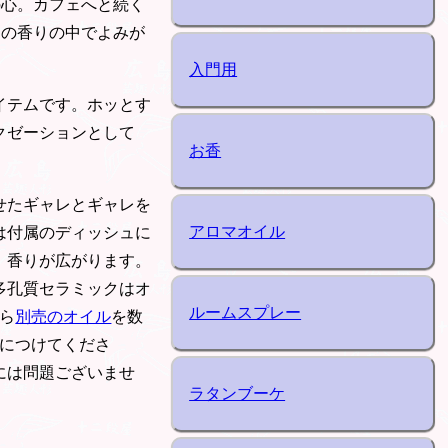
の心。カフェへと続く
その香りの中でよみが
入門用
イテムです。ホッとす
クゼーションとして
お香
せたギャレとギャレを
アロマオイル
は付属のディッシュに
、香りが広がります。
多孔質セラミックはオ
ルームスプレー
ら
別売のオイル
を数
安につけてくださ
には問題ございませ
ラタンブーケ