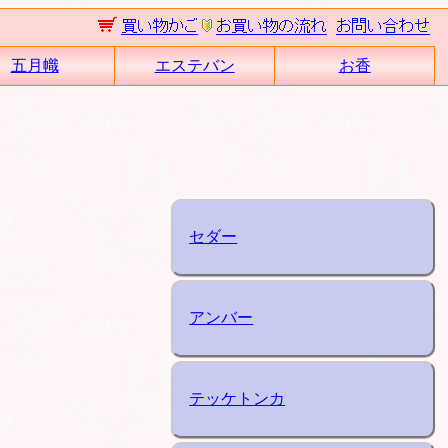
五月幟
エステバン
お香
セダー
アンバー
テッケトンカ