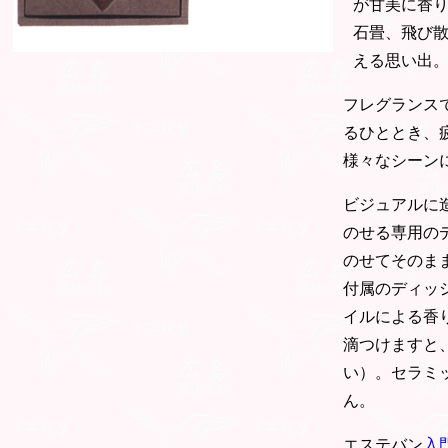
が甘美に香
石畳、飛び
える思い出
フレグランス
るひととき、
様々なシーン
ビジュアルに
のせる専用の
のせてそのま
付属のディッ
イルによる香
滴つけますと
い）。セラミ
ん。
エステバン
入