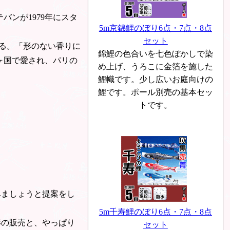
バンが1979年にスタ
5m京錦鯉のぼり6点・7点・8点
セット
る。「形のない香りに
錦鯉の色合いを七色ぼかしで染
0ヶ国で愛され、パリの
め上げ、うろこに金箔を施した
鯉幟です。少し広いお庭向けの
鯉です。ポール別売の基本セッ
トです。
みましょうと提案をし
5m千寿鯉のぼり6点・7点・8点
形の販売と、やっぱり
セット