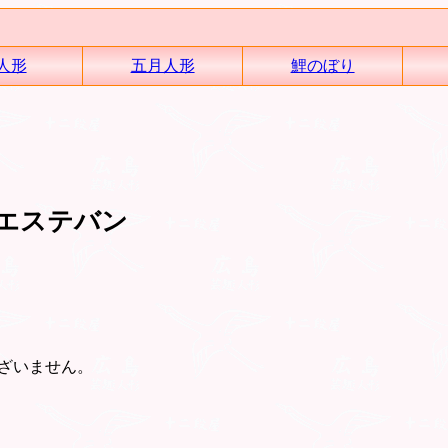
人形
五月人形
鯉のぼり
 エステバン
ざいません。