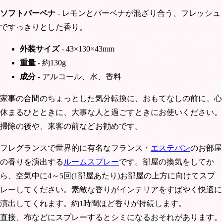
ソフトバーベナ
- レモンとバーベナが混ざり合う、フレッシュ
ですっきりとした香り。
外装サイズ
- 43×130×43mm
重量
- 約130g
成分
- アルコール、水、香料
家事の合間のちょっとした気分転換に、おもてなしの前に、心
休まるひとときに、大事な人と過ごすときにお使いください。
掃除の後や、来客の前などお勧めです。
フレグランスで世界的に有名なフランス・
エステバン
のお部屋
の香りを演出する
ルームスプレー
です。部屋の換気をしてか
ら、空気中に4～5回(1部屋あたり)お部屋の上方に向けてスプ
レーしてください。素敵な香りがインテリアをすばやく快適に
演出してくれます。約1時間ほど香りが持続します。
直接、布などにスプレーするとシミになるおそれがあります。