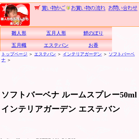
雛人形
五月人形
鯉のぼり
五月幟
エステバン
お香
トップページ
＞
エステバン
＞
インテリアガーデン
＞
ソフトバーベ
ナ
＞
ソフトバーベナ ルームスプレー50ml
インテリアガーデン エステバン