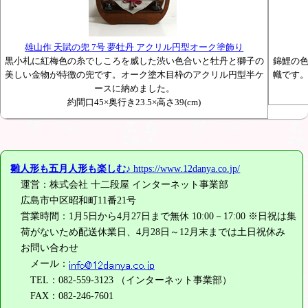
雄山作 天賦の兜 7号 夢牡丹 アクリル円型オーク塗飾り
黒小札に紅梅色の糸でしころを威した渋い色合いと牡丹と獅子の
錦鯉の
美しい金物が特徴の兜です。オーク塗木目枠のアクリル円型半ケ
幟です
ースに納めました。
約間口45×奥行き23.5×高さ39(cm)
雛人形も五月人形も楽しむ♪
https://www.12danya.co.jp/
運営：株式会社 十二段屋 インターネット事業部
広島市中区昭和町11番21号
営業時間：1月5日から4月27日まで無休 10:00－17:00 ※日祝は集
荷がないため配送休業日、4月28日～12月末までは土日祝休み
お問い合わせ
メール：
TEL：082-559-3123 （インターネット事業部）
FAX：082-246-7601