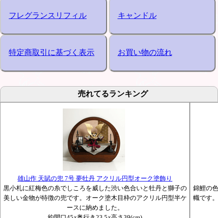
フレグランスリフィル
キャンドル
特定商取引に基づく表示
お買い物の流れ
売れてるランキング
雄山作 天賦の兜 7号 夢牡丹 アクリル円型オーク塗飾り
黒小札に紅梅色の糸でしころを威した渋い色合いと牡丹と獅子の
錦鯉の
美しい金物が特徴の兜です。オーク塗木目枠のアクリル円型半ケ
幟です
ースに納めました。
約間口45×奥行き23.5×高さ39(cm)