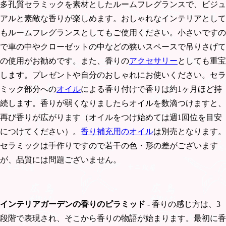
多孔質セラミックを素材としたルームフレグランスで、ビジュ
アルと素敵な香りが楽しめます。おしゃれなインテリアとして
もルームフレグランスとしてもご使用ください。小さいですの
で車の中やクローゼットの中などの狭いスペースで吊りさげて
の使用がお勧めです。また、香りの
アクセサリー
としても重宝
します。プレゼントや自分のおしゃれにお使いください。セラ
ミック部分への
オイル
による香り付けで香りは約1ヶ月ほど持
続します。香りが弱くなりましたらオイルを数滴つけますと、
再び香りが広がります（オイルをつけ始めては週1回位を目安
につけてください）。
香り補充用のオイル
は別売となります。
セラミックは手作りですので若干の色・形の差がございます
が、品質には問題ございません。
インテリアガーデンの香りのピラミッド
- 香りの感じ方は、3
段階で表現され、そこから香りの物語が始まります。最初に香