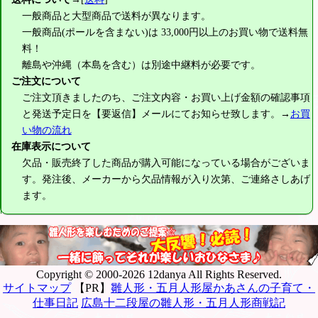
一般商品と大型商品で送料が異なります。
一般商品(ポールを含まない)は
33,000円
以上のお買い物で送料無
料！
離島や沖縄（本島を含む）は別途中継料が必要です。
ご注文について
ご注文頂きましたのち、ご注文内容・お買い上げ金額の確認事項
と発送予定日を【要返信】メールにてお知らせ致します。→
お買
い物の流れ
在庫表示について
欠品・販売終了した商品が購入可能になっている場合がございま
す。発注後、メーカーから欠品情報が入り次第、ご連絡さしあげ
ます。
Copyright © 2000-2026 12danya All Rights Reserved.
サイトマップ
【PR】
雛人形・五月人形屋かあさんの子育て・
仕事日記
広島十二段屋の雛人形・五月人形商戦記