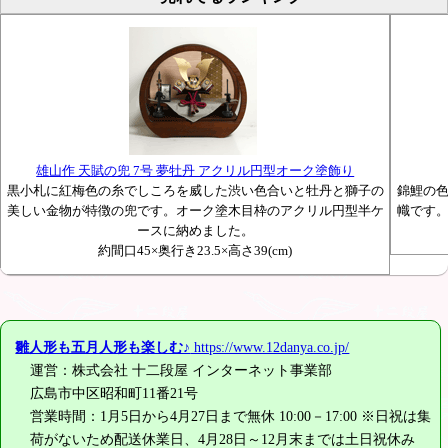
雄山作 天賦の兜 7号 夢牡丹 アクリル円型オーク塗飾り
黒小札に紅梅色の糸でしころを威した渋い色合いと牡丹と獅子の
錦鯉の
美しい金物が特徴の兜です。オーク塗木目枠のアクリル円型半ケ
幟です
ースに納めました。
約間口45×奥行き23.5×高さ39(cm)
雛人形も五月人形も楽しむ♪
https://www.12danya.co.jp/
運営：株式会社 十二段屋 インターネット事業部
広島市中区昭和町11番21号
営業時間：1月5日から4月27日まで無休 10:00－17:00 ※日祝は集
荷がないため配送休業日、4月28日～12月末までは土日祝休み