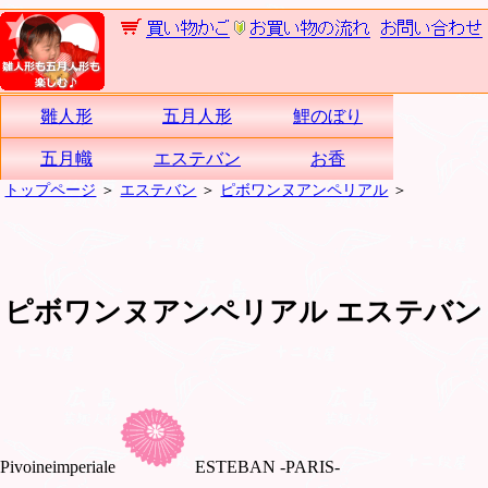
雛人形
五月人形
鯉のぼり
五月幟
エステバン
お香
トップページ
＞
エステバン
＞
ピボワンヌアンペリアル
＞
ピボワンヌアンペリアル エステバン
Pivoineimperiale
ESTEBAN -PARIS-