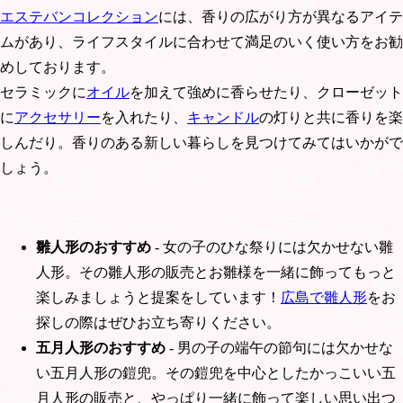
エステバンコレクション
には、香りの広がり方が異なるアイテ
ムがあり、ライフスタイルに合わせて満足のいく使い方をお勧
めしております。
セラミックに
オイル
を加えて強めに香らせたり、クローゼット
に
アクセサリー
を入れたり、
キャンドル
の灯りと共に香りを楽
しんだり。香りのある新しい暮らしを見つけてみてはいかがで
しょう。
雛人形のおすすめ
- 女の子のひな祭りには欠かせない雛
人形。その雛人形の販売とお雛様を一緒に飾ってもっと
楽しみましょうと提案をしています！
広島で雛人形
をお
探しの際はぜひお立ち寄りください。
五月人形のおすすめ
- 男の子の端午の節句には欠かせな
い五月人形の鎧兜。その鎧兜を中心としたかっこいい五
月人形の販売と、やっぱり一緒に飾って楽しい思い出つ