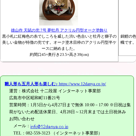
雄山作 天賦の兜 7号 夢牡丹 アクリル円型オーク塗飾り
黒小札に紅梅色の糸でしころを威した渋い色合いと牡丹と獅子の
錦鯉の
美しい金物が特徴の兜です。オーク塗木目枠のアクリル円型半ケ
幟です
ースに納めました。
約間口45×奥行き23.5×高さ39(cm)
雛人形も五月人形も楽しむ♪
https://www.12danya.co.jp/
運営：株式会社 十二段屋 インターネット事業部
広島市中区昭和町11番21号
営業時間：1月5日から4月27日まで無休 10:00－17:00 ※日祝は集
荷がないため配送休業日、4月28日～12月末までは土日祝休み
お問い合わせ
メール：
TEL：082-559-3123 （インターネット事業部）