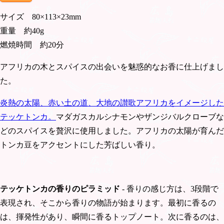
サイズ 80×113×23mm
重量 約40g
燃焼時間 約20分
アフリカの木とスパイスの出会いを魅惑的なお香に仕上げまし
た。
炎熱の太陽、赤い土の道、大地の讃歌アフリカをイメージした
テッケトンカ。
マダガスカルシナモンやザンジバルクローブな
どのスパイスを贅沢に使用しました。アフリカの太陽が育んだ
トンカ豆をアクセントにした芳ばしい香り。
テッケトンカの香りのピラミッド
- 香りの感じ方は、3段階で
表現され、そこから香りの物語が始まります。最初に香るの
は、揮発性があり、瞬間に香るトップノート。次に香るのは、