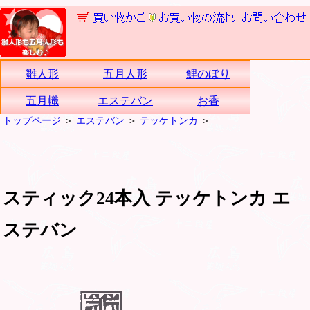
雛人形
五月人形
鯉のぼり
五月幟
エステバン
お香
トップページ
＞
エステバン
＞
テッケトンカ
＞
スティック24本入 テッケトンカ エ
ステバン