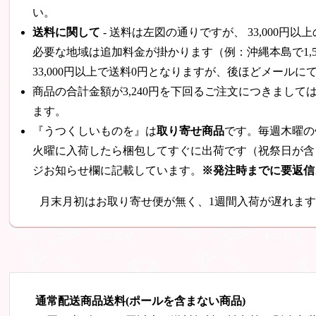
い。
送料に関して
- 送料は左図の通りですが、
33,000円
以上
必要な地域は追加料金が掛かります（例：沖縄本島で1,
33,000円
以上で送料0円となりますが、後ほどメールに
商品の合計金額が3,240円を下回るご注文につきまし
ます。
『うつくしいものを』は
取り寄せ商品
です。毎週木曜の
火曜に入荷したら梱包してすぐに出荷です（祝祭日が含
ジお知らせ欄に記載しています。
※発注時までに要返信
月末月初はお取り寄せ便が無く、1週間入荷が遅れま
通常配送商品送料(ポールを含まない商品)