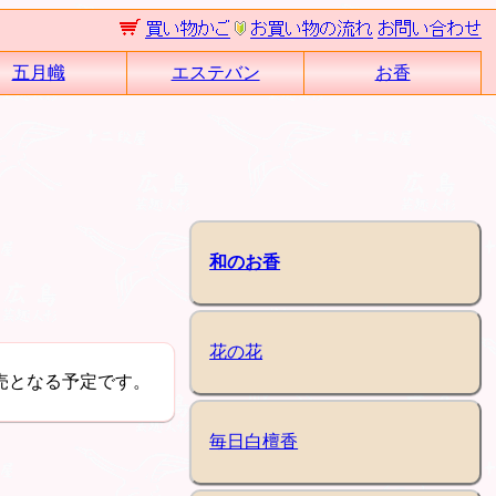
五月幟
エステバン
お香
和のお香
花の花
売となる予定です。
毎日白檀香