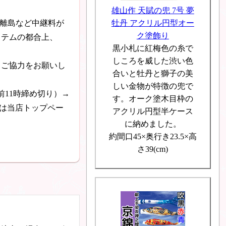
雄山作 天賦の兜 7号 夢
牡丹 アクリル円型オー
や離島など中継料が
ク塗飾り
ステムの都合上、
黒小札に紅梅色の糸で
しころを威した渋い色
とご協力をお願いし
合いと牡丹と獅子の美
しい金物が特徴の兜で
前11時締め切り）→
す。オーク塗木目枠の
は当店トップペー
アクリル円型半ケース
に納めました。
約間口45×奥行き23.5×高
さ39(cm)