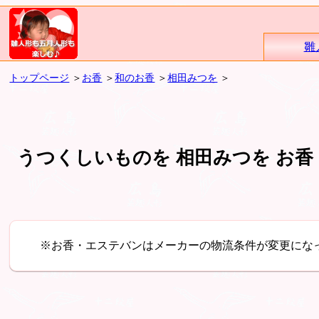
雛
トップページ
＞
お香
＞
和のお香
＞
相田みつを
＞
うつくしいものを 相田みつを お
※お香・エステバンはメーカーの物流条件が変更にな