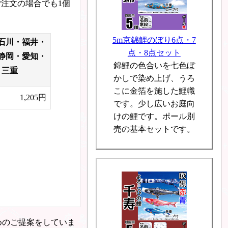
注文の場合でも1個
5m京錦鯉のぼり6点・7
石川・福井・
点・8点セット
静岡・愛知・
錦鯉の色合いを七色ぼ
三重
かしで染め上げ、うろ
こに金箔を施した鯉幟
1,205円
です。少し広いお庭向
けの鯉です。ポール別
売の基本セットです。
めのご提案をしていま