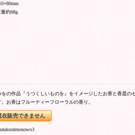
10×80mm
量約68g
つをの作品『うつくしいものを』をイメージしたお香と香皿の
す。お香はフルーティーフローラルの香り。
現在販売できません
 utukusiimonowo3