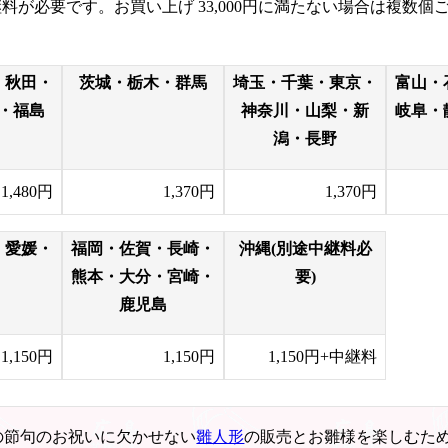
継料が必要です。お買い上げ
33,000円
に満たない場合は複数個ご
・秋田・
茨城・栃木・群馬
埼玉・千葉・東京・
富山・
・福島
神奈川・山梨・新
岐阜・
潟・長野
1,480円
1,370円
1,370円
・愛媛・
福岡・佐賀・長崎・
沖縄(別途中継料必
熊本・大分・宮崎・
要)
鹿児島
1,150円
1,150円
1,150円+中継料
の節句のお祝いに欠かせない
雛人形
の販売とお雛様を楽しむた