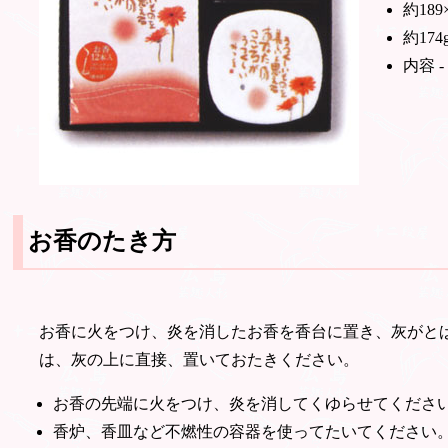
約189×
約174
内容 
お香のたき方
お香に火をつけ、炎を消したお香を香台に置き、灰がと
は、灰の上に直接、置いておたきください。
お香の先端に火をつけ、炎を消してくゆらせてくださ
香炉、香皿など不燃性の容器を使ってたいてください