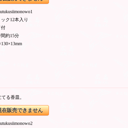
 utukusiimonowo1
ック12本入り
て付
間約15分
×130×13mm
立てる香皿。
現在販売できません
 utukusiimonowo2