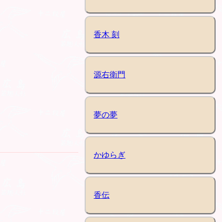
香木 刻
源右衛門
夢の夢
かゆらぎ
香伝