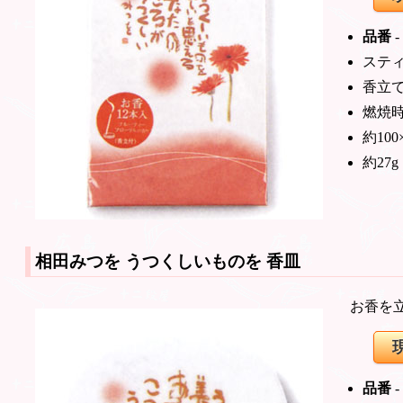
品番
-
スティ
香立
燃焼時
約100
約27g
相田みつを うつくしいものを
香皿
お香を
品番
-