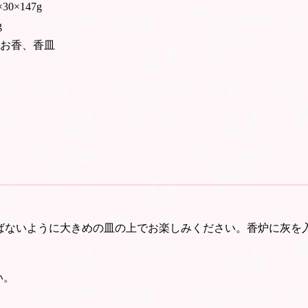
30×147g
g
- お香、香皿
ばないように大きめの皿の上でお楽しみください。香炉に灰を
い。
。