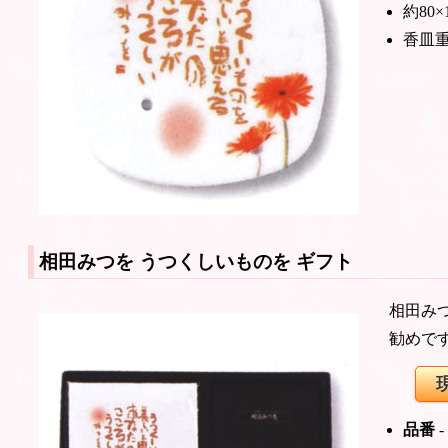
約80×
香皿重
相田みつを うつくしいものを
ギフト
相田み
勧めで
品番
-