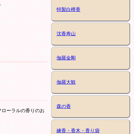
。
特製白檀香
沈香寿山
伽羅金剛
伽羅大観
森の香
フローラルの香りのお
練香・香木・香り袋