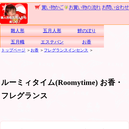
雛人形
五月人形
鯉のぼり
五月幟
エステバン
お香
トップページ
＞
お香
＞
フレグランスインセンス
＞
ルーミィタイム(Roomytime) お香・
フレグランス