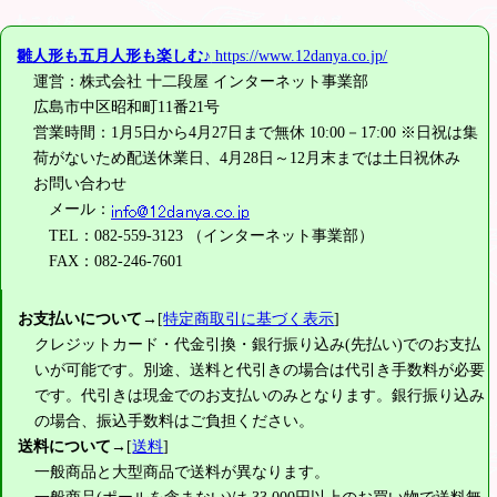
雛人形も五月人形も楽しむ♪
https://www.12danya.co.jp/
運営：株式会社 十二段屋 インターネット事業部
広島市中区昭和町11番21号
営業時間：1月5日から4月27日まで無休 10:00－17:00 ※日祝は集
荷がないため配送休業日、4月28日～12月末までは土日祝休み
お問い合わせ
メール：
TEL：082-559-3123 （インターネット事業部）
FAX：082-246-7601
お支払いについて
→[
特定商取引に基づく表示
]
クレジットカード・代金引換・銀行振り込み(先払い)でのお支払
いが可能です。別途、送料と代引きの場合は代引き手数料が必要
です。代引きは現金でのお支払いのみとなります。銀行振り込み
の場合、振込手数料はご負担ください。
送料について
→[
送料
]
一般商品と大型商品で送料が異なります。
一般商品(ポールを含まない)は
33,000円
以上のお買い物で送料無