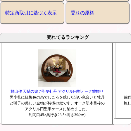
特定商取引に基づく表示
香りの原料
売れてるランキング
雄山作 天賦の兜 7号 夢牡丹 アクリル円型オーク塗飾り
黒小札に紅梅色の糸でしころを威した渋い色合いと牡丹
錦
と獅子の美しい金物が特徴の兜です。オーク塗木目枠の
施
アクリル円型半ケースに納めました。
約間口45×奥行き23.5×高さ39(cm)