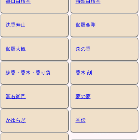
毎日白檀香
特製白檀香
沈香寿山
伽羅金剛
伽羅大観
森の香
練香・香木・香り袋
香木 刻
源右衛門
夢の夢
かゆらぎ
香伝