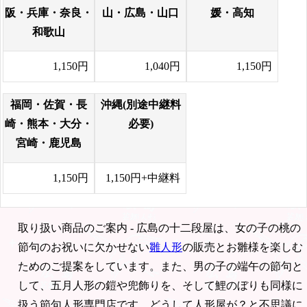
阪・兵庫・奈良・
山・広島・山口
媛・高知
和歌山
1,150円
1,040円
1,150円
福岡・佐賀・長
沖縄(別途中継料
崎・熊本・大分・
必要)
宮崎・鹿児島
1,150円
1,150円+中継料
取り扱い商品のご案内 - 広島の十二段屋は、女の子の桃の
節句のお祝いに欠かせない
雛人形
の販売とお雛様を楽しむ
ためのご提案をしています。また、男の子の端午の節句と
して、五月人形の鎧や兜飾りを、そして鯉のぼりも同様に
扱う節句人形専門店です。どうして人形屋が？と不思議に