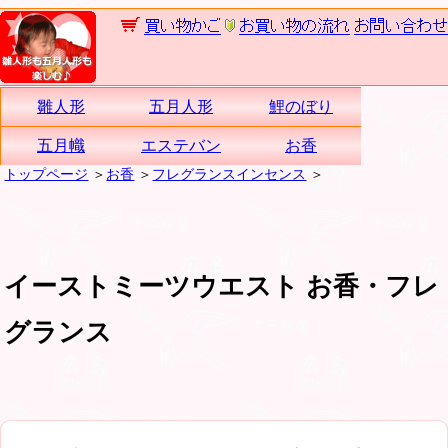
雛人形
五月人形
鯉のぼり
五月幟
エステバン
お香
トップページ
＞
お香
＞
フレグランスインセンス
＞
イーストミーツウエスト お香・フレ
グランス