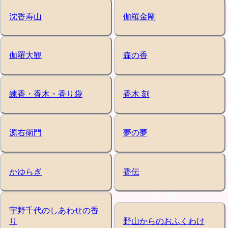
沈香寿山
伽羅金剛
伽羅大観
森の香
練香・香木・香り袋
香木 刻
源右衛門
夢の夢
かゆらぎ
香伝
宇野千代のしあわせの香
り
野山からのおふくわけ