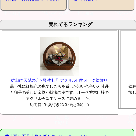
売れてるランキング
雄山作 天賦の兜 7号 夢牡丹 アクリル円型オーク塗飾り
黒小札に紅梅色の糸でしころを威した渋い色合いと牡丹
錦
と獅子の美しい金物が特徴の兜です。オーク塗木目枠の
施
アクリル円型半ケースに納めました。
約間口45×奥行き23.5×高さ39(cm)