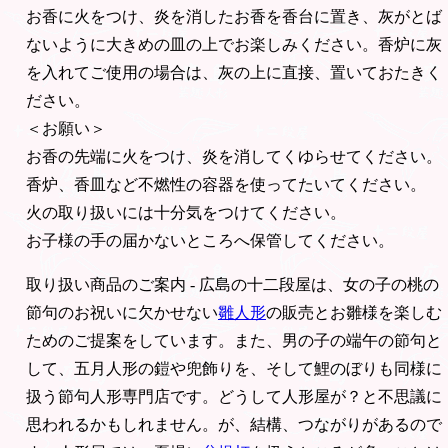
お香に火をつけ、炎を消したお香を香台に置き、灰がとば
ないように大きめの皿の上でお楽しみください。香炉に灰
を入れてご使用の場合は、灰の上に直接、置いておたきく
ださい。
＜お願い＞
お香の先端に火をつけ、炎を消してくゆらせてください。
香炉、香皿など不燃性の容器を使ってたいてください。
火の取り扱いには十分気をつけてください。
お子様の手の届かないところへ保管してください。
取り扱い商品のご案内 - 広島の十二段屋は、女の子の桃の
節句のお祝いに欠かせない
雛人形
の販売とお雛様を楽しむ
ためのご提案をしています。また、男の子の端午の節句と
して、五月人形の鎧や兜飾りを、そして鯉のぼりも同様に
扱う節句人形専門店です。どうして人形屋が？と不思議に
思われるかもしれません。が、結構、つながりがあるので