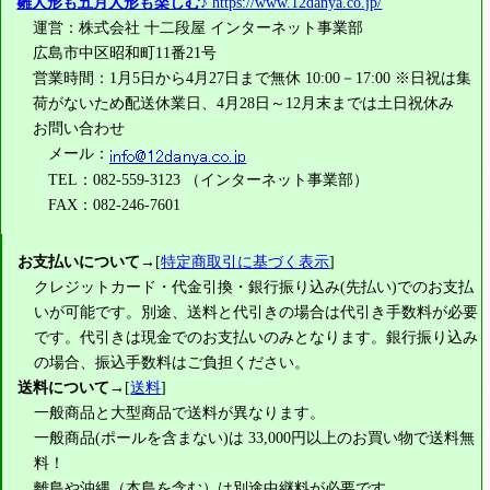
雛人形も五月人形も楽しむ♪
https://www.12danya.co.jp/
運営：株式会社 十二段屋 インターネット事業部
広島市中区昭和町11番21号
営業時間：1月5日から4月27日まで無休 10:00－17:00 ※日祝は集
荷がないため配送休業日、4月28日～12月末までは土日祝休み
お問い合わせ
メール：
TEL：082-559-3123 （インターネット事業部）
FAX：082-246-7601
お支払いについて
→[
特定商取引に基づく表示
]
クレジットカード・代金引換・銀行振り込み(先払い)でのお支払
いが可能です。別途、送料と代引きの場合は代引き手数料が必要
です。代引きは現金でのお支払いのみとなります。銀行振り込み
の場合、振込手数料はご負担ください。
送料について
→[
送料
]
一般商品と大型商品で送料が異なります。
一般商品(ポールを含まない)は
33,000円
以上のお買い物で送料無
料！
離島や沖縄（本島を含む）は別途中継料が必要です。