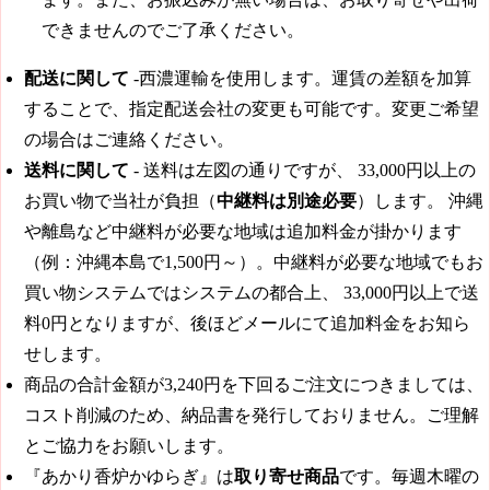
できませんのでご了承ください。
配送に関して
-西濃運輸を使用します。運賃の差額を加算
することで、指定配送会社の変更も可能です。変更ご希望
の場合はご連絡ください。
送料に関して
- 送料は左図の通りですが、
33,000円
以上の
お買い物で当社が負担（
中継料は別途必要
）します。 沖縄
や離島など中継料が必要な地域は追加料金が掛かります
（例：沖縄本島で1,500円～）。中継料が必要な地域でもお
買い物システムではシステムの都合上、
33,000円
以上で送
料0円となりますが、後ほどメールにて追加料金をお知ら
せします。
商品の合計金額が3,240円を下回るご注文につきましては、
コスト削減のため、納品書を発行しておりません。ご理解
とご協力をお願いします。
『あかり香炉かゆらぎ』は
取り寄せ商品
です。毎週木曜の