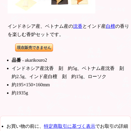
インドネシア産、ベトナム産の
沈香
とインド産
白檀
の香り
を楽しむ香炉セットです。
現在販売できません
品番
- akarikouro2
インドネシア産沈香 刻 約5g、ベトナム産沈香 刻
約2.5g、インド産白檀 刻 約15g、ローソク
約195×150×160mm
約1935g
お買い物の前に、
特定商取引に基づく表示
でお取引の詳細