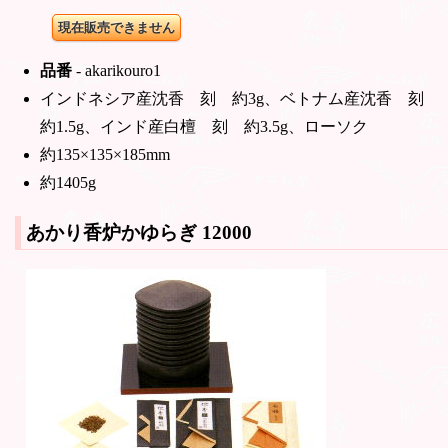
現在販売できません
品番
- akarikouro1
インドネシア産沈香 刻 約3g、ベトナム産沈香 刻
約1.5g、インド産白檀 刻 約3.5g、ローソク
約135×135×185mm
約1405g
あかり香炉かゆらぎ
12000