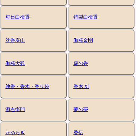
毎日白檀香
特製白檀香
沈香寿山
伽羅金剛
伽羅大観
森の香
練香・香木・香り袋
香木 刻
源右衛門
夢の夢
かゆらぎ
香伝