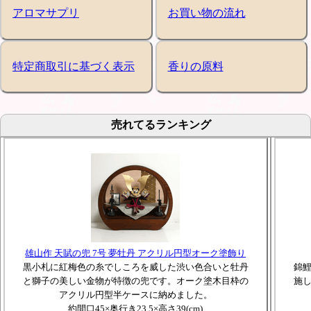
アロマサプリ
お買い物の流れ
特定商取引に基づく表示
香りの原料
売れてるランキング
雄山作 天賦の兜 7号 夢牡丹 アクリル円型オーク塗飾り
黒小札に紅梅色の糸でしころを威した渋い色合いと牡丹
錦
と獅子の美しい金物が特徴の兜です。オーク塗木目枠の
施
アクリル円型半ケースに納めました。
約間口45×奥行き23.5×高さ39(cm)