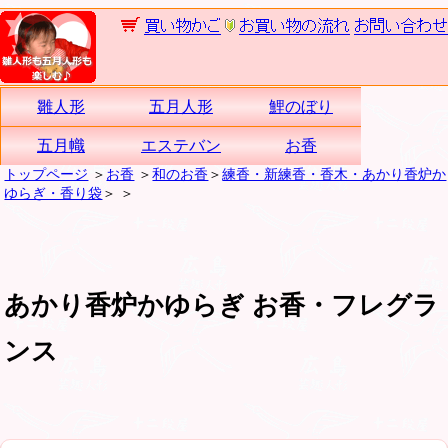
雛人形
五月人形
鯉のぼり
五月幟
エステバン
お香
トップページ
＞
お香
＞
和のお香
＞
練香・新練香・香木・あかり香炉か
ゆらぎ・香り袋
＞
＞
あかり香炉かゆらぎ お香・フレグラ
ンス