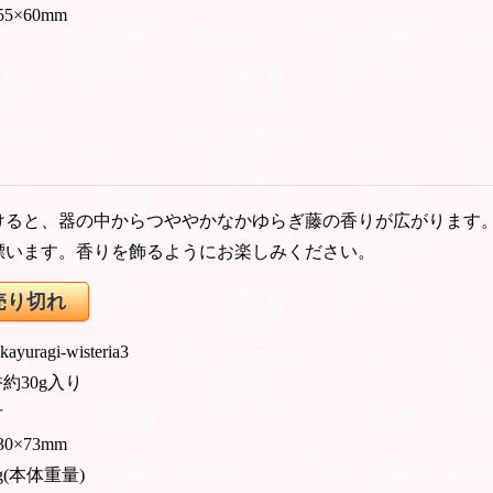
55×60mm
けると、器の中からつややかなかゆらぎ藤の香りが広がります
漂います。香りを飾るようにお楽しみください。
売り切れ
 kayuragi-wisteria3
約30g入り
付
30×73mm
g(本体重量)