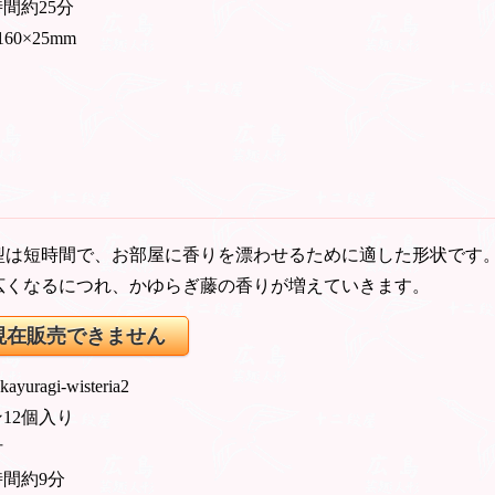
間約25分
160×25mm
型は短時間で、お部屋に香りを漂わせるために適した形状です
広くなるにつれ、かゆらぎ藤の香りが増えていきます。
現在販売できません
 kayuragi-wisteria2
12個入り
付
時間約9分