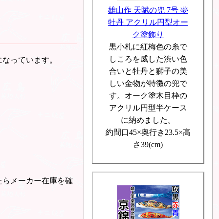
雄山作 天賦の兜 7号 夢
牡丹 アクリル円型オー
ク塗飾り
黒小札に紅梅色の糸で
しころを威した渋い色
になっています。
合いと牡丹と獅子の美
しい金物が特徴の兜で
す。オーク塗木目枠の
アクリル円型半ケース
に納めました。
約間口45×奥行き23.5×高
さ39(cm)
たらメーカー在庫を確