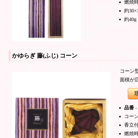
燃焼時
約30×
約40g
かゆらぎ 藤(ふじ)
コーン
コーン
面積が
品番
-
コーン
香立
燃焼