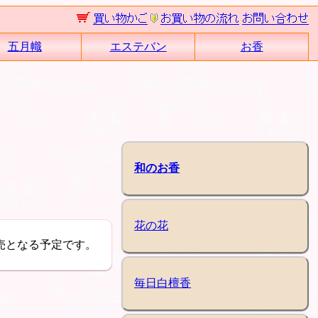
五月幟
エステバン
お香
和のお香
花の花
売となる予定です。
毎日白檀香