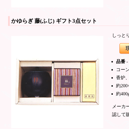
かゆらぎ 藤(ふじ)
ギフト3点セット
しっと
品番
-
コーン
香炉
約200
約400
メーカ
認して