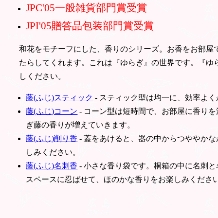
JPC'05一般雑貨部門賞受賞
JPI'05贈答品包装部門賞受賞
和花をモチーフにした、香りのシリーズ。お香をお部屋
たらしてくれます。これは『ゆらぎ』の世界です。『ゆ
しください。
藤(ふじ)スティック
- スティック型は均一に、効率よ
藤(ふじ)コーン
- コーン型は短時間で、お部屋に香り
ぎ藤の香りが増えていきます。
藤(ふじ)削り香
- 蓋をあけると、器の中からつややか
しみください。
藤(ふじ)名刺香
- 小さな香り袋です。桐箱の中に名刺
スペースに忍ばせて、ほのかな香りをお楽しみくださ