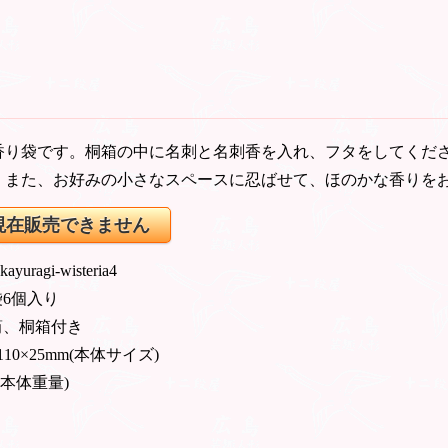
香り袋です。桐箱の中に名刺と名刺香を入れ、フタをしてくだ
。また、お好みの小さなスペースに忍ばせて、ほのかな香りを
現在販売できません
 kayuragi-wisteria4
袋6個入り
筒、桐箱付き
110×25mm(本体サイズ)
g(本体重量)