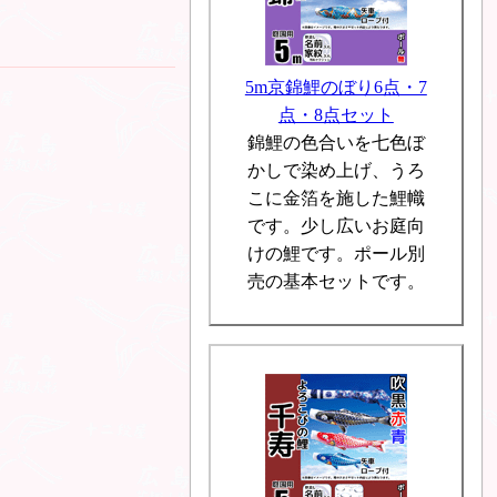
5m京錦鯉のぼり6点・7
点・8点セット
錦鯉の色合いを七色ぼ
かしで染め上げ、うろ
こに金箔を施した鯉幟
です。少し広いお庭向
けの鯉です。ポール別
売の基本セットです。