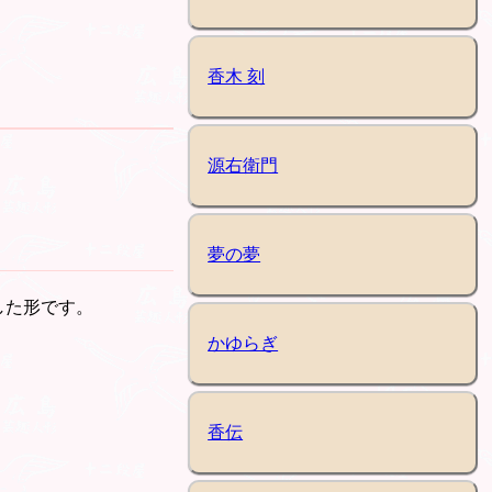
香木 刻
源右衛門
夢の夢
した形です。
かゆらぎ
香伝