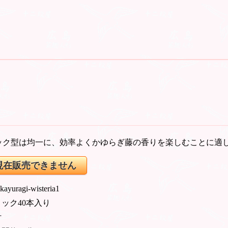
ック型は均一に、効率よくかゆらぎ藤の香りを楽しむことに適
現在販売できません
 kayuragi-wisteria1
ック40本入り
付