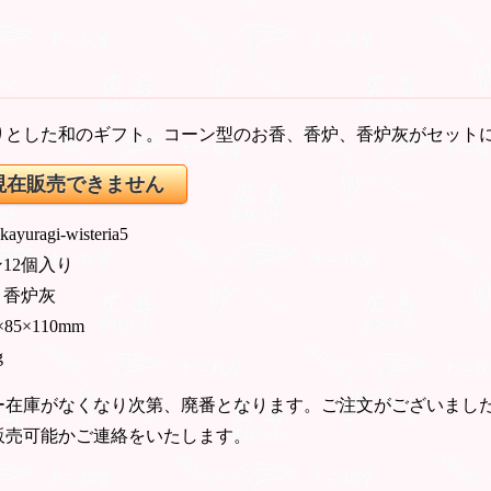
りとした和のギフト。コーン型のお香、香炉、香炉灰がセット
現在販売できません
 kayuragi-wisteria5
12個入り
、香炉灰
×85×110mm
g
ー在庫がなくなり次第、廃番となります。ご注文がございまし
販売可能かご連絡をいたします。