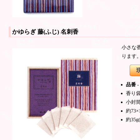
かゆらぎ 藤(ふじ)
名刺香
小さな
ります
品番
-
香り
小封
約73×
約35