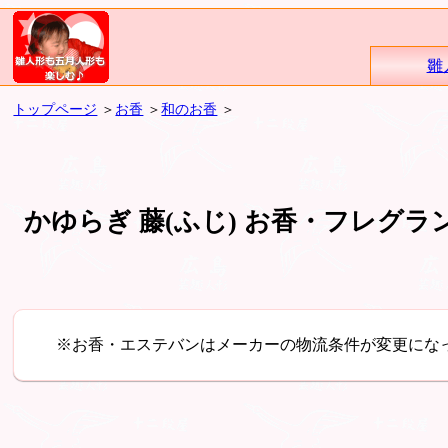
雛
トップページ
＞
お香
＞
和のお香
＞
かゆらぎ 藤(ふじ) お香・フレグラ
※お香・エステバンはメーカーの物流条件が変更にな