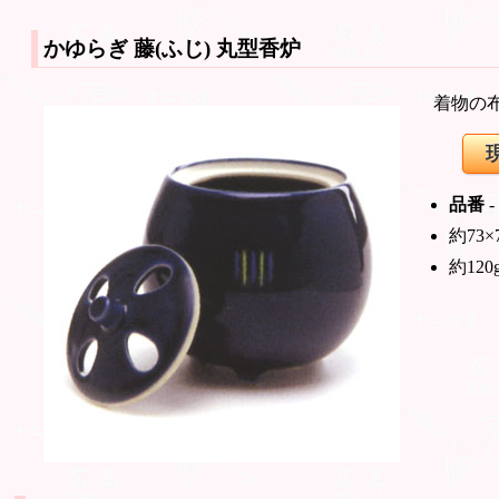
かゆらぎ 藤(ふじ)
丸型香炉
着物の
品番
-
約73×
約120