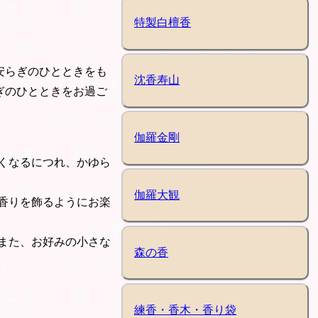
特製白檀香
安らぎのひとときをも
沈香寿山
ぎのひとときをお過ご
伽羅金剛
くなるにつれ、かゆら
伽羅大観
香りを飾るようにお楽
また、お好みの小さな
森の香
練香・香木・香り袋