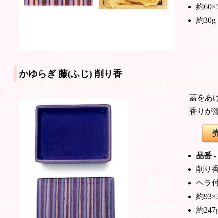
約60×
約30g
かゆらぎ 藤(ふじ)
削り香
蓋をあ
香りが
品番
-
削り香
ヘラ
約93×
約247