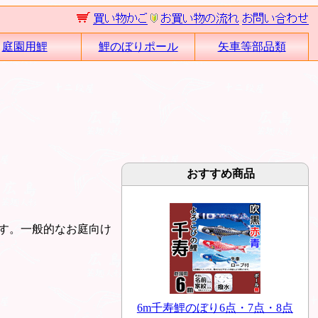
庭園用鯉
鯉のぼりポール
矢車等部品類
おすすめ商品
す。一般的なお庭向け
6m千寿鯉のぼり6点・7点・8点