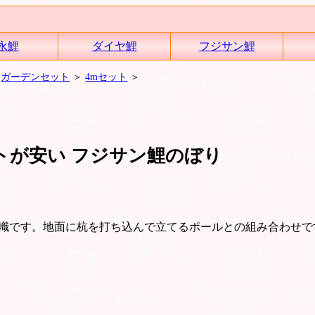
永鯉
ダイヤ鯉
フジサン鯉
＞
ガーデンセット
＞
4mセット
＞
トが安い フジサン鯉のぼり
幟です。地面に杭を打ち込んで立てるポールとの組み合わせで