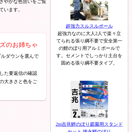
ざやかな色合いをご覧
ています。
超強力スルスルポール
超強力なのに大人2人で楽々立
てられる張り綱不要で安全第一
イズのお姉ちゃ
の鯉のぼり用アルミポールで
す。セメントでしっかり土台を
プルダウンを選んで
固める張り綱不要タイプ。
した要返信の確認
の大きさと色をご
2m吉兆鯉のぼり庭園用スタンド
セット 徳永鯉のぼり