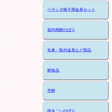
ベランダ格子用金具セット
室内用鯉のぼり
矢車・取付金具など部品
鯉単品
空鯉
徳永こいのぼり