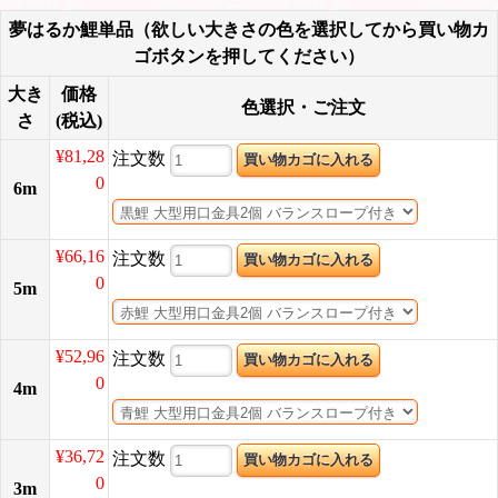
夢はるか鯉単品（欲しい大きさの色を選択してから買い物カ
ゴボタンを押してください）
大き
価格
色選択・ご注文
さ
(税込)
¥81,28
注文数
0
6m
¥66,16
注文数
0
5m
¥52,96
注文数
0
4m
¥36,72
注文数
0
3m