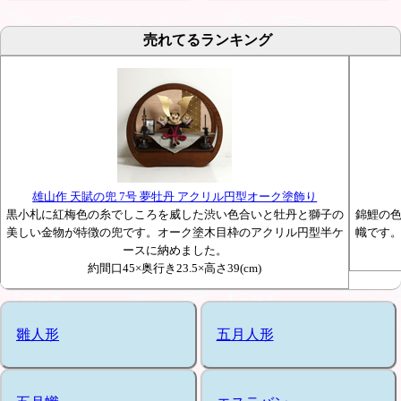
売れてるランキング
雄山作 天賦の兜 7号 夢牡丹 アクリル円型オーク塗飾り
黒小札に紅梅色の糸でしころを威した渋い色合いと牡丹と獅子の
錦鯉の
美しい金物が特徴の兜です。オーク塗木目枠のアクリル円型半ケ
幟です
ースに納めました。
約間口45×奥行き23.5×高さ39(cm)
雛人形
五月人形