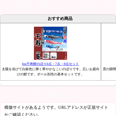
おすすめ商品
6m千寿鯉のぼり6点・7点・8点セット
太陽を浴びて白銀色に輝く華やかなこいのぼりです。広いお庭向
雲の隙
けの鯉です。ポール別売の基本セットです。
模倣サイトがあるようです。URLアドレスが正規サイト
かご確認ください。