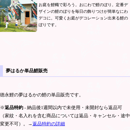
お庭を鯉幟で彩ろう。おにわで鯉のぼり。定番デ
ザインの鯉のぼりを毎日の飾りつけが簡単なにわ
デコに。可愛くお庭がデコレーション出来る鯉の
ぼりです。
夢はるか単品鯉販売
徳永鯉の夢はるかの鯉の単品販売です。
※
返品特約
- 納品後1週間以内で未使用・未開封なら返品可
（家紋・名入れを含む商品については返品・キャンセル・途中
変更不可）。→
返品特約の詳細