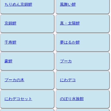
ちりめん京錦鯉
風舞い鯉
京錦鯉
真・太陽鯉
千寿鯉
夢はるか鯉
豪鯉
プーカ
プーカの木
にわデコ
にわデコセット
のぼり水族館