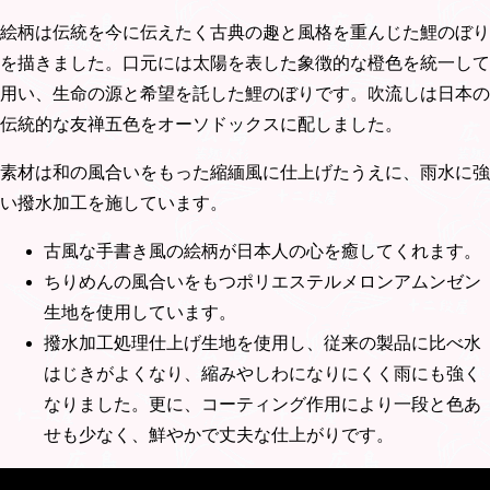
絵柄は伝統を今に伝えたく古典の趣と風格を重んじた鯉のぼり
を描きました。口元には太陽を表した象徴的な橙色を統一して
用い、生命の源と希望を託した鯉のぼりです。吹流しは日本の
伝統的な友禅五色をオーソドックスに配しました。
素材は和の風合いをもった縮緬風に仕上げたうえに、雨水に強
い撥水加工を施しています。
古風な手書き風の絵柄が日本人の心を癒してくれます。
ちりめんの風合いをもつポリエステルメロンアムンゼン
生地を使用しています。
撥水加工処理仕上げ生地を使用し、従来の製品に比べ水
はじきがよくなり、縮みやしわになりにくく雨にも強く
なりました。更に、コーティング作用により一段と色あ
せも少なく、鮮やかで丈夫な仕上がりです。
動画は夢はるか6m6点セットです。