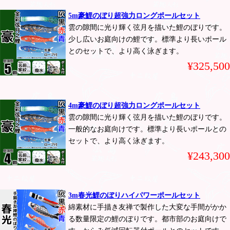
5m豪鯉のぼり超強力ロングポールセット
雲の隙間に光り輝く弦月を描いた鯉のぼりです。
少し広いお庭向けの鯉です。標準より長いポール
とのセットで、より高く泳ぎます。
¥325,500
4m豪鯉のぼり超強力ロングポールセット
雲の隙間に光り輝く弦月を描いた鯉のぼりです。
一般的なお庭向けです。標準より長いポールとの
セットで、より高く泳ぎます。
¥243,300
3m春光鯉のぼりハイパワーポールセット
綿素材に手描き友禅で製作した大変な手間がかか
る数量限定の鯉のぼりです。都市部のお庭向けで