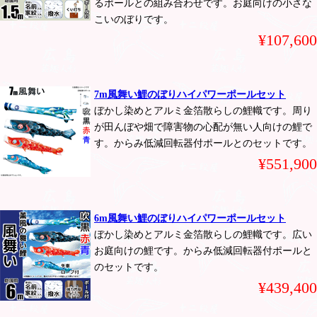
るポールとの組み合わせです。お庭向けの小さな
こいのぼりです。
¥107,600
7m風舞い鯉のぼりハイパワーポールセット
ぼかし染めとアルミ金箔散らしの鯉幟です。周り
が田んぼや畑で障害物の心配が無い人向けの鯉で
す。からみ低減回転器付ポールとのセットです。
¥551,900
6m風舞い鯉のぼりハイパワーポールセット
ぼかし染めとアルミ金箔散らしの鯉幟です。広い
お庭向けの鯉です。からみ低減回転器付ポールと
のセットです。
¥439,400