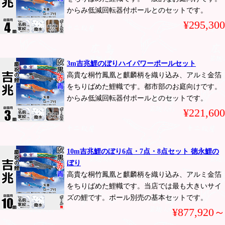
からみ低減回転器付ポールとのセットです。
¥295,300
3m吉兆鯉のぼりハイパワーポールセット
高貴な桐竹鳳凰と麒麟柄を織り込み、アルミ金箔
をちりばめた鯉幟です。都市部のお庭向けです。
からみ低減回転器付ポールとのセットです。
¥221,600
10m吉兆鯉のぼり6点・7点・8点セット 徳永鯉の
ぼり
高貴な桐竹鳳凰と麒麟柄を織り込み、アルミ金箔
をちりばめた鯉幟です。当店では最も大きいサイ
ズの鯉です。ポール別売の基本セットです。
¥877,920～