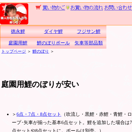
徳永鯉
ダイヤ鯉
フジサン鯉
庭園用鯉
鯉のぼりポール
矢車等部品類
トップページ
＞
鯉のぼり
＞
庭園用鯉のぼりが安い
＞
6点・7点・8点セット
（吹流し・黒鯉・赤鯉・青鯉・ロ
ープ･矢車が揃った基本6点セット。鯉を追加した場合は7
点セットや8点セットに。ポールは別売。）