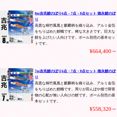
8m吉兆鯉のぼり6点・7点・8点セット 徳永鯉のぼ
り
高貴な桐竹鳳凰と麒麟柄を織り込み、アルミ金箔
をちりばめた鯉幟です。稀な大きさです。巨大な
鯉を上げたい人向けです。ポール別売の基本セッ
トです。
¥664,400～
7m吉兆鯉のぼり6点・7点・8点セット 徳永鯉のぼ
り
高貴な桐竹鳳凰と麒麟柄を織り込み、アルミ金箔
をちりばめた鯉幟です。周りが田んぼや畑で障害
物の心配が無い人向けの鯉です。ポール別売の基
本セットです。
¥558,320～