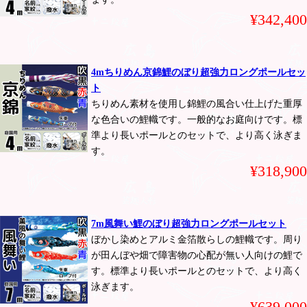
¥342,400
4mちりめん京錦鯉のぼり超強力ロングポールセッ
ト
ちりめん素材を使用し錦鯉の風合い仕上げた重厚
な色合いの鯉幟です。一般的なお庭向けです。標
準より長いポールとのセットで、より高く泳ぎま
す。
¥318,900
7m風舞い鯉のぼり超強力ロングポールセット
ぼかし染めとアルミ金箔散らしの鯉幟です。周り
が田んぼや畑で障害物の心配が無い人向けの鯉で
す。標準より長いポールとのセットで、より高く
泳ぎます。
¥639,000