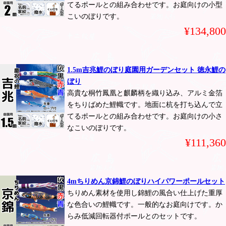
てるポールとの組み合わせです。お庭向けの小型
こいのぼりです。
¥134,800
1.5m吉兆鯉のぼり庭園用ガーデンセット 徳永鯉の
ぼり
高貴な桐竹鳳凰と麒麟柄を織り込み、アルミ金箔
をちりばめた鯉幟です。地面に杭を打ち込んで立
てるポールとの組み合わせです。お庭向けの小さ
なこいのぼりです。
¥111,360
4mちりめん京錦鯉のぼりハイパワーポールセット
ちりめん素材を使用し錦鯉の風合い仕上げた重厚
な色合いの鯉幟です。一般的なお庭向けです。か
らみ低減回転器付ポールとのセットです。