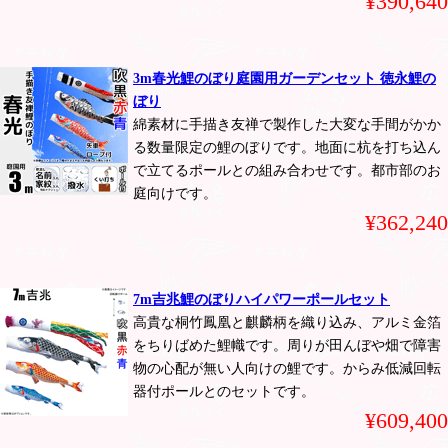
¥390,640
3m春光鯉のぼり庭園用ガーデンセット 徳永鯉の
ぼり
綿素材に手描き友禅で製作した大変な手間がかか
る数量限定の鯉のぼりです。地面に杭を打ち込ん
で立てるポールとの組み合わせです。都市部のお
庭向けです。
¥362,240
7m吉兆鯉のぼりハイパワーポールセット
高貴な桐竹鳳凰と麒麟柄を織り込み、アルミ金箔
をちりばめた鯉幟です。周りが田んぼや畑で障害
物の心配が無い人向けの鯉です。からみ低減回転
器付ポールとのセットです。
¥609,400