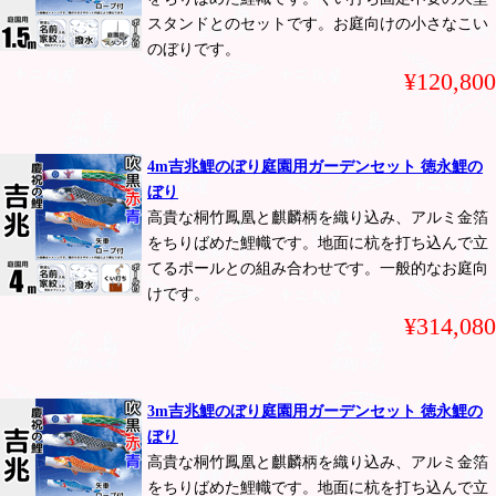
スタンドとのセットです。お庭向けの小さなこい
のぼりです。
¥120,800
4m吉兆鯉のぼり庭園用ガーデンセット 徳永鯉の
ぼり
高貴な桐竹鳳凰と麒麟柄を織り込み、アルミ金箔
をちりばめた鯉幟です。地面に杭を打ち込んで立
てるポールとの組み合わせです。一般的なお庭向
けです。
¥314,080
3m吉兆鯉のぼり庭園用ガーデンセット 徳永鯉の
ぼり
高貴な桐竹鳳凰と麒麟柄を織り込み、アルミ金箔
をちりばめた鯉幟です。地面に杭を打ち込んで立