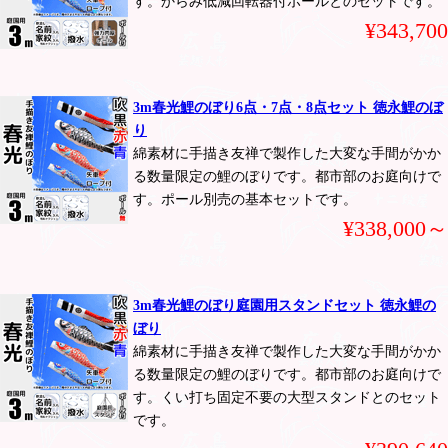
す。からみ低減回転器付ポールとのセットです。
¥343,700
3m春光鯉のぼり6点・7点・8点セット 徳永鯉のぼ
り
綿素材に手描き友禅で製作した大変な手間がかか
る数量限定の鯉のぼりです。都市部のお庭向けで
す。ポール別売の基本セットです。
¥338,000～
3m春光鯉のぼり庭園用スタンドセット 徳永鯉の
ぼり
綿素材に手描き友禅で製作した大変な手間がかか
る数量限定の鯉のぼりです。都市部のお庭向けで
す。くい打ち固定不要の大型スタンドとのセット
です。