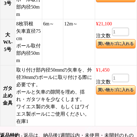
3号
部内径50m
m
8枚羽根
6m～
12m～
¥21,100
矢車直径75
大
注文数
cm
WA-
ポール取付
5号
部内径50m
m
取り付け部内径50mmの矢車を、外
¥1,450
径39mmのポールに取り付ける際に
注文数
必要です。
ガタ
ポールと矢車の隙間を埋め、揺
止め
れ・ガタツキを少なくします。
金具
ワイエス製の矢車、もしくはワイ
エス製ポールにご使用ください。
在庫1
返品特約
- 返品は、納品後1週間以内・未使用・未開封のもの