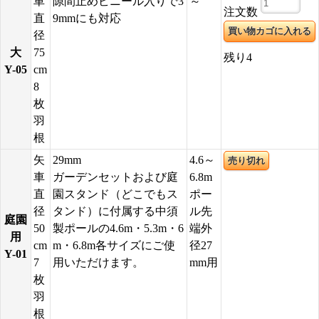
車
隙間止めビニール入りで3
～
注文数
直
9mmにも対応
径
大
75
残り4
Y-05
cm
8
枚
羽
根
矢
29mm
4.6～
売り切れ
車
ガーデンセットおよび庭
6.8m
直
園スタンド（どこでもス
ポー
径
タンド）に付属する中須
ル先
庭園
50
製ポールの4.6m・5.3m・6
端外
用
cm
m・6.8m各サイズにご使
径27
Y-01
7
用いただけます。
mm用
枚
羽
根