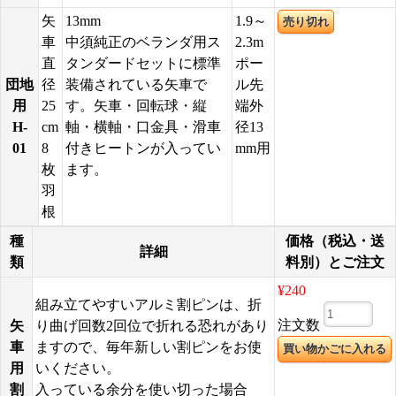
矢
13mm
1.9～
売り切れ
車
中須純正のベランダ用ス
2.3m
直
タンダードセットに標準
ポー
団地
径
装備されている矢車で
ル先
用
25
す。矢車・回転球・縦
端外
H-
cm
軸・横軸・口金具・滑車
径13
01
8
付きヒートンが入ってい
mm用
枚
ます。
羽
根
種
価格（税込・送
詳細
類
料別）とご注文
¥240
組み立てやすいアルミ割ピンは、折
注文数
矢
り曲げ回数2回位で折れる恐れがあり
車
ますので、毎年新しい割ピンをお使
用
いください。
割
入っている余分を使い切った場合