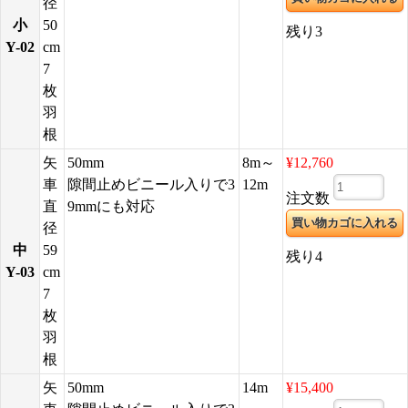
径
小
50
残り3
Y-02
cm
7
枚
羽
根
矢
50mm
8m～
¥12,760
車
隙間止めビニール入りで3
12m
注文数
直
9mmにも対応
径
中
59
残り4
Y-03
cm
7
枚
羽
根
矢
50mm
14m
¥15,400