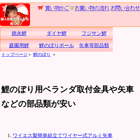
徳永鯉
ダイヤ鯉
フジサン鯉
庭園用鯉
鯉のぼりポール
矢車等部品類
トップページ
＞
鯉のぼり
＞
鯉のぼり用ベランダ取付金具や矢車
などの部品類が安い
ワイエス製簡単組立てワイヤー式アルミ矢車