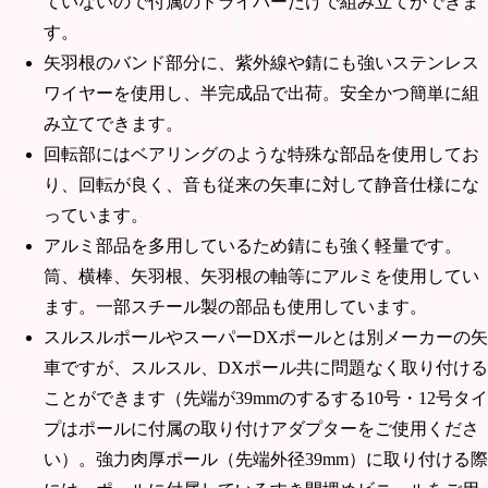
ていないので付属のドライバーだけで組み立てができま
す。
矢羽根のバンド部分に、紫外線や錆にも強いステンレス
ワイヤーを使用し、半完成品で出荷。安全かつ簡単に組
み立てできます。
回転部にはベアリングのような特殊な部品を使用してお
り、回転が良く、音も従来の矢車に対して静音仕様にな
っています。
アルミ部品を多用しているため錆にも強く軽量です。
筒、横棒、矢羽根、矢羽根の軸等にアルミを使用してい
ます。一部スチール製の部品も使用しています。
スルスルポールやスーパーDXポールとは別メーカーの矢
車ですが、スルスル、DXポール共に問題なく取り付ける
ことができます（先端が39mmのするする10号・12号タイ
プはポールに付属の取り付けアダプターをご使用くださ
い）。強力肉厚ポール（先端外径39mm）に取り付ける際