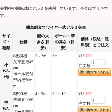
矢羽根や回転球にアルミを使用しています。帯金はブリキで
す。
簡単組立てワイヤー式アルミ矢車
サイ
鯉の大
ポール・竿
価格（税込・送
ズ・
仕様
きさ(目
の高さ（目
料別）とご注文
種類
安)
安）
8枚羽根
2～3m
6m
¥15,700
矢車直径45
小
注文数
cm
WA-
ポール取付
1号
部内径50m
m
8枚羽根
4～5m
8m～10m
¥18,300
矢車直径60
中
注文数
cm
WA-
ポール取付