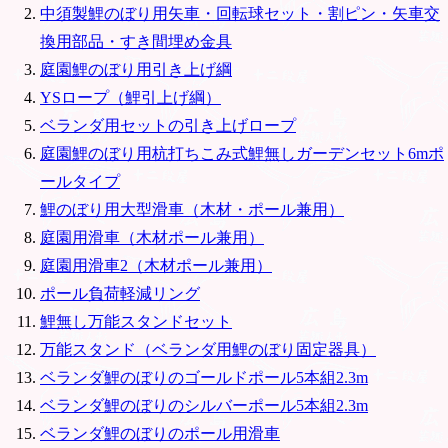
中須製鯉のぼり用矢車・回転球セット・割ピン・矢車交
換用部品・すき間埋め金具
庭園鯉のぼり用引き上げ綱
YSロープ（鯉引上げ綱）
ベランダ用セットの引き上げロープ
庭園鯉のぼり用杭打ちこみ式鯉無しガーデンセット6mポ
ールタイプ
鯉のぼり用大型滑車（木材・ポール兼用）
庭園用滑車（木材ポール兼用）
庭園用滑車2（木材ポール兼用）
ポール負荷軽減リング
鯉無し万能スタンドセット
万能スタンド（ベランダ用鯉のぼり固定器具）
ベランダ鯉のぼりのゴールドポール5本組2.3m
ベランダ鯉のぼりのシルバーポール5本組2.3m
ベランダ鯉のぼりのポール用滑車