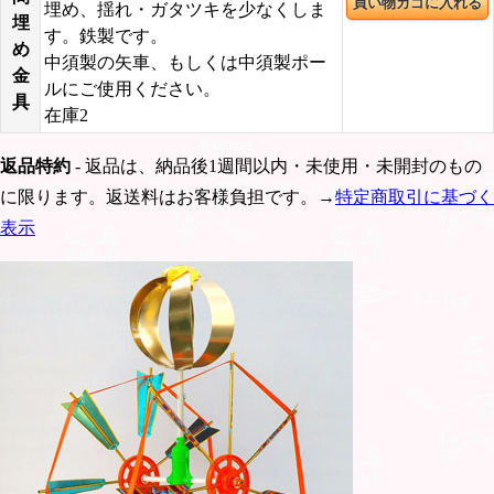
埋め、揺れ・ガタツキを少なくしま
埋
す。鉄製です。
め
中須製の矢車、もしくは中須製ポー
金
ルにご使用ください。
具
在庫2
返品特約
- 返品は、納品後1週間以内・未使用・未開封のもの
に限ります。返送料はお客様負担です。→
特定商取引に基づく
表示