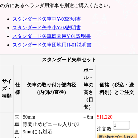
の方にあるベランダ用滑車を別途ご購入ください。
スタンダード矢車中Y-03説明書
スタンダード矢車小Y-02説明書
スタンダード矢車庭園用Y-01説明書
スタンダード矢車団地用H-01説明書
スタンダード矢車セット
ポー
ル・
サイ
仕
矢車の取り付け部内径
竿の
価格（税込・送
ズ・
様
（内側の直径）
高さ
料別）とご注文
種類
（目
安）
矢
50mm
～6m
¥11,220
車
隙間止めビニール入りで3
注文数
直
9mmにも対応