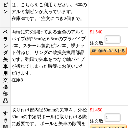
ピ
は、こちらをご利用ください。6本の
ン
アルミ割ピンが入っています。
在庫30です。1注文につき2個まで。
両端に穴の開けてある金色のアルミ
¥1,540
ベ
パイプ(約25cm)と6.5cmのプラパイプ
ラ
注文数
2本、スチール製割ピン2本、蝶ナッ
ン
ト付ねじ、リングの破損交換用部品
ダ
です。強風で矢車をつなぐ軸パイプ
矢
が折れてしまった時等にお使いいた
車
だけます。
用
在庫8
交
換
部
品
取り付け部内径50mmの矢車を、外径
¥1,450
す
39mmの中須製ポールに取り付ける際
き
注文数
に必要です。 ポールと矢車の隙間を
間