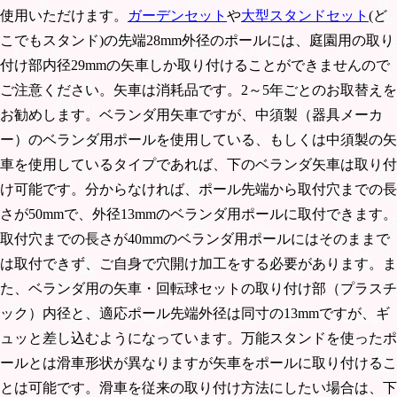
使用いただけます。
ガーデンセット
や
大型スタンドセット
(ど
こでもスタンド)の先端28mm外径のポールには、庭園用の取り
付け部内径29mmの矢車しか取り付けることができませんので
ご注意ください。矢車は消耗品です。2～5年ごとのお取替えを
お勧めします。ベランダ用矢車ですが、中須製（器具メーカ
ー）のベランダ用ポールを使用している、もしくは中須製の矢
車を使用しているタイプであれば、下のベランダ矢車は取り付
け可能です。分からなければ、ポール先端から取付穴までの長
さが50mmで、外径13mmのベランダ用ポールに取付できます。
取付穴までの長さが40mmのベランダ用ポールにはそのままで
は取付できず、ご自身で穴開け加工をする必要があります。ま
た、ベランダ用の矢車・回転球セットの取り付け部（プラスチ
ック）内径と、適応ポール先端外径は同寸の13mmですが、ギ
ュッと差し込むようになっています。万能スタンドを使ったポ
ールとは滑車形状が異なりますが矢車をポールに取り付けるこ
とは可能です。滑車を従来の取り付け方法にしたい場合は、下