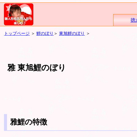
徳
トップページ
＞
鯉のぼり
＞
東旭鯉のぼり
＞
雅 東旭鯉のぼり
雅鯉の特徴