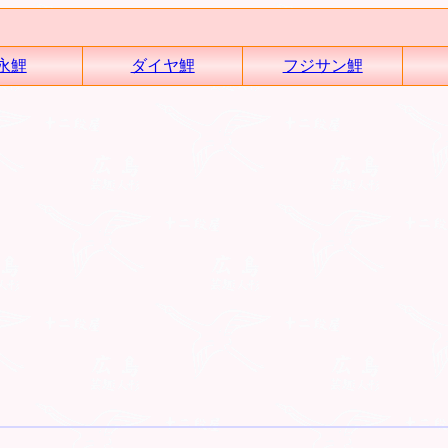
永鯉
ダイヤ鯉
フジサン鯉