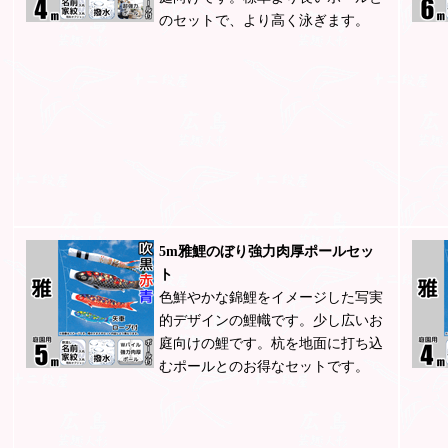
のセットで、より高く泳ぎます。
5m雅鯉のぼり強力肉厚ポールセッ
ト
色鮮やかな錦鯉をイメージした写実
的デザインの鯉幟です。少し広いお
庭向けの鯉です。杭を地面に打ち込
むポールとのお得なセットです。