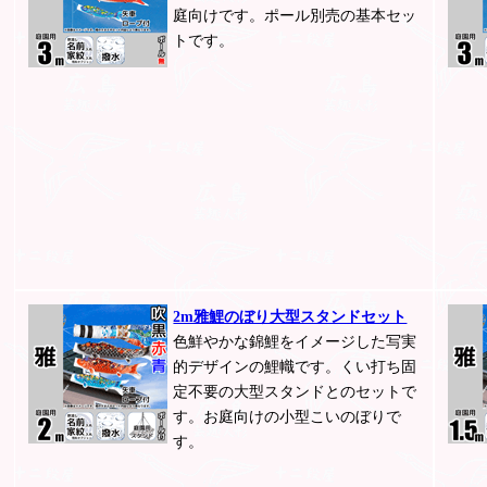
庭向けです。ポール別売の基本セッ
トです。
2m雅鯉のぼり大型スタンドセット
色鮮やかな錦鯉をイメージした写実
的デザインの鯉幟です。くい打ち固
定不要の大型スタンドとのセットで
す。お庭向けの小型こいのぼりで
す。