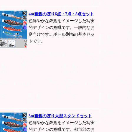
4m雅鯉のぼり6点・7点・8点セット
色鮮やかな錦鯉をイメージした写実
的デザインの鯉幟です。一般的なお
庭向けです。ポール別売の基本セッ
トです。
3m雅鯉のぼり大型スタンドセット
色鮮やかな錦鯉をイメージした写実
的デザインの鯉幟です。都市部のお