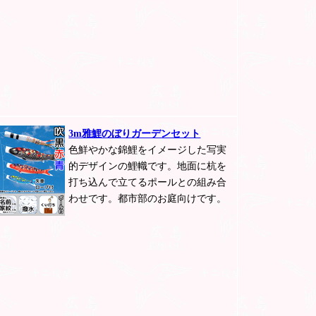
3m雅鯉のぼりガーデンセット
色鮮やかな錦鯉をイメージした写実
的デザインの鯉幟です。地面に杭を
打ち込んで立てるポールとの組み合
わせです。都市部のお庭向けです。