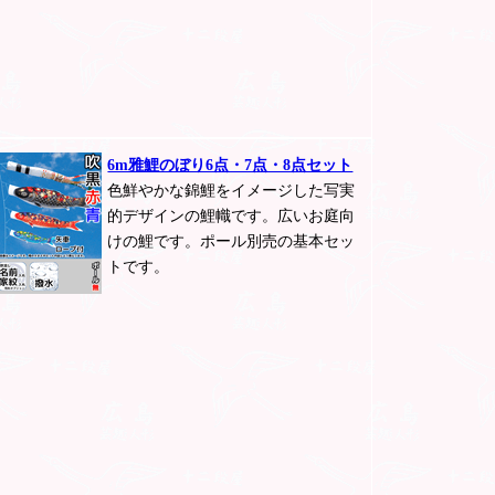
6m雅鯉のぼり6点・7点・8点セット
色鮮やかな錦鯉をイメージした写実
的デザインの鯉幟です。広いお庭向
けの鯉です。ポール別売の基本セッ
トです。