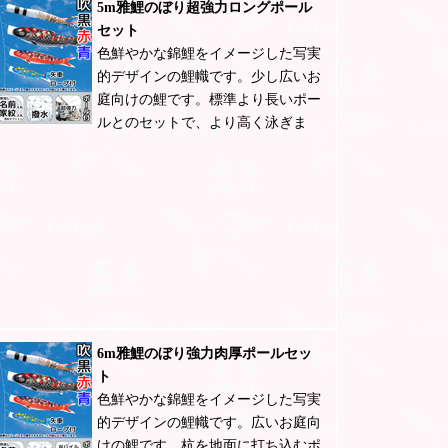
5m雅鯉のぼり超強力ロングポール
セット
色鮮やかな錦鯉をイメージした写実
的デザインの鯉幟です。少し広いお
庭向けの鯉です。標準より長いポー
ルとのセットで、より高く泳ぎま
6m雅鯉のぼり強力肉厚ポールセッ
ト
色鮮やかな錦鯉をイメージした写実
的デザインの鯉幟です。広いお庭向
けの鯉です。杭を地面に打ち込むポ