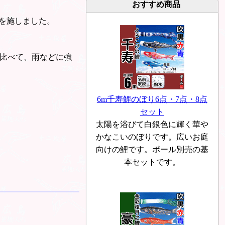
おすすめ商品
を施しました。
と比べて、雨などに強
6m千寿鯉のぼり6点・7点・8点
セット
太陽を浴びて白銀色に輝く華や
かなこいのぼりです。広いお庭
向けの鯉です。ポール別売の基
本セットです。