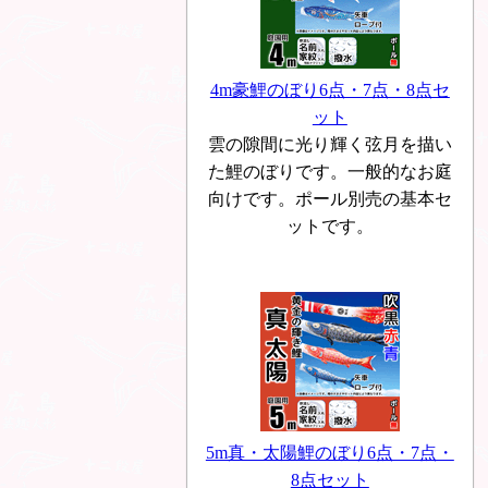
4m豪鯉のぼり6点・7点・8点セ
ット
雲の隙間に光り輝く弦月を描い
た鯉のぼりです。一般的なお庭
向けです。ポール別売の基本セ
ットです。
5m真・太陽鯉のぼり6点・7点・
8点セット