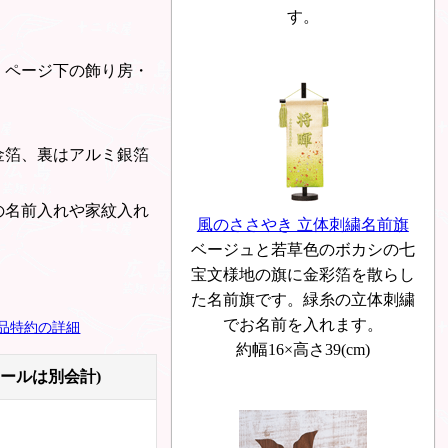
す。
、ページ下の飾り房・
金箔、裏はアルミ銀箔
の名前入れや家紋入れ
風のささやき 立体刺繍名前旗
ベージュと若草色のボカシの七
宝文様地の旗に金彩箔を散らし
た名前旗です。緑糸の立体刺繍
でお名前を入れます。
品特約の詳細
約幅16×高さ39(cm)
ポールは別会計)