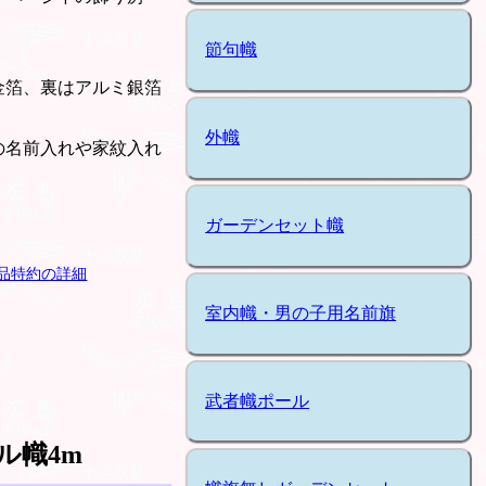
節句幟
金箔、裏はアルミ銀箔
外幟
の名前入れや家紋入れ
ガーデンセット幟
品特約の詳細
室内幟・男の子用名前旗
武者幟ポール
ル幟4m