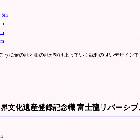
5m
m
m
m
こうに金の龍と銀の龍が駆け上っていく縁起の良いデザインで
界文化遺産登録記念幟 富士龍リバーシブル
m