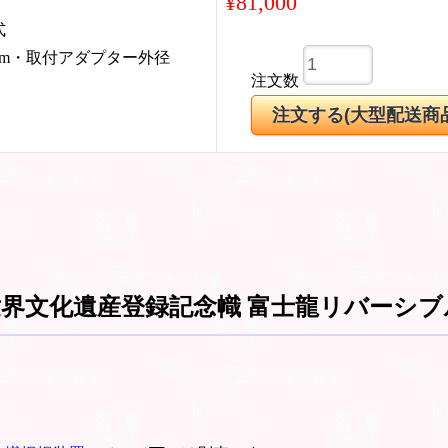
¥81,000
式
5mm・取付アダプター外径
注文数
界文化遺産登録記念幟 富士龍リバーシブ