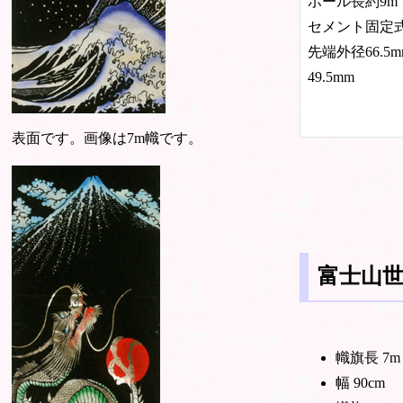
ポール長約9m
セメント固定
先端外径66.
49.5mm
表面です。画像は7m幟です。
富士山世
幟旗長 7m
幅 90cm