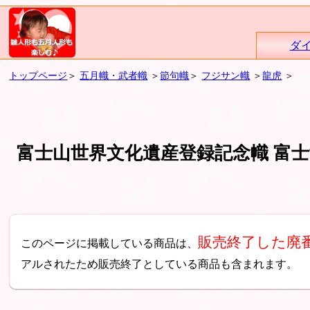
ダ
トップページ
＞
五月幟・武者幟
＞
節句幟
＞
フジサン幟
＞
龍虎
＞
富士山世界文化遺産登録記念幟 富
販売終了した廃
このページに掲載している商品は、
アルされたため販売終了としている商品も含まれます。