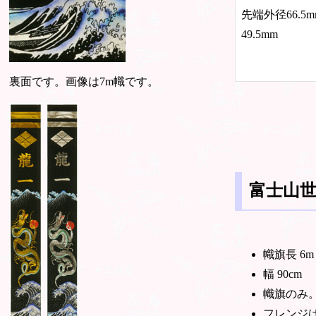
先端外径66.
49.5mm
裏面です。画像は7m幟です。
富士山世
幟旗長 6m
幅 90cm
幟旗のみ
フレンジ