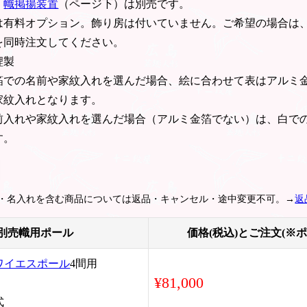
。
幟掲揚装置
（ページ下）は別売です。
は有料オプション。飾り房は付いていません。ご希望の場合は
を同時注文してください。
鯉製
箔での名前や家紋入れを選んだ場合、絵に合わせて表はアルミ
家紋入れとなります。
前入れや家紋入れを選んだ場合（アルミ金箔でない）は、白で
す。
紋・名入れを含む商品については返品・キャンセル・途中変更不可。→
返
別売幟用ポール
価格(税込)とご注文(※
ワイエスポール
4間用
¥81,000
式