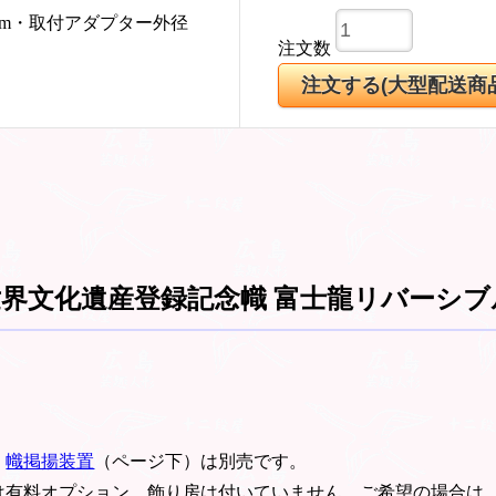
5mm・取付アダプター外径
注文数
界文化遺産登録記念幟 富士龍リバーシブ
。
幟掲揚装置
（ページ下）は別売です。
は有料オプション。飾り房は付いていません。ご希望の場合は