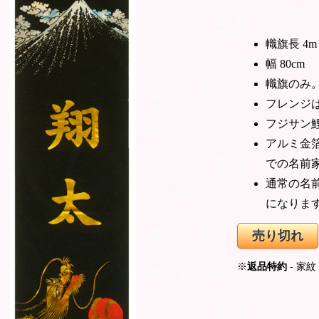
幟旗長 4m
幅 80cm
幟旗のみ
フレンジ
フジサン
アルミ金
での名前
通常の名
になりま
売り切れ
※
返品特約
- 家