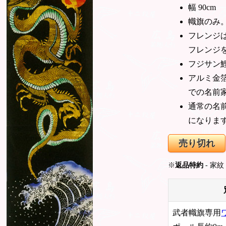
幅 90cm
幟旗のみ
フレンジ
フレンジ
フジサン
アルミ金
での名前
通常の名
になりま
売り切れ
※
返品特約
- 家
武者幟旗専用