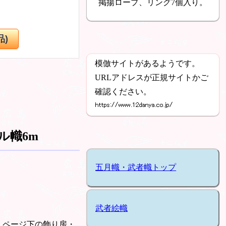
掲揚ロープ、リング7個入り。
模倣サイトがあるようです。
URLアドレスが正規サイトかご
確認ください。
ル幟6m
五月幟・武者幟トップ
武者絵幟
、ページ下の飾り房・