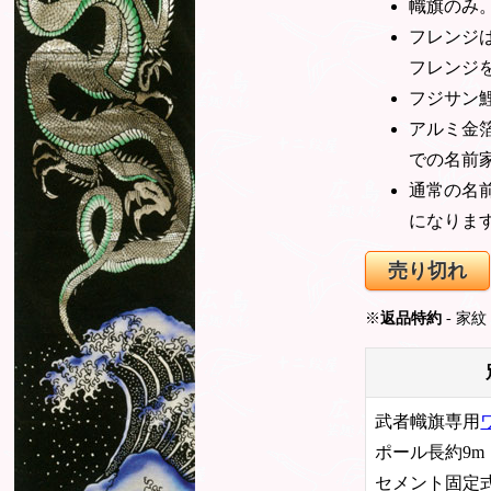
幟旗のみ
フレンジ
フレンジ
フジサン
アルミ金
での名前
通常の名
になりま
売り切れ
※
返品特約
- 家
武者幟旗専用
ポール長約9m
セメント固定