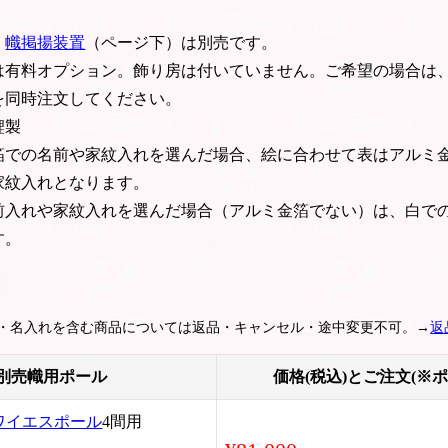
。
幟掲揚装置
（ページ下）は別売です。
は有料オプション。飾り房は付いていません。ご希望の場合は
を同時注文してください。
鯉製
箔での名前や家紋入れを選んだ場合、絵に合わせて表はアルミ
家紋入れとなります。
前入れや家紋入れを選んだ場合（アルミ金箔でない）は、白で
す。
紋・名入れを含む商品については返品・キャンセル・途中変更不可。→
返
別売幟用ポール
価格(税込)とご注文(※
ワイエスポール
4間用