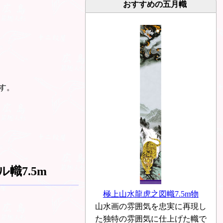
おすすめの五月幟
す。
幟7.5m
極上山水龍虎之図幟7.5m物
山水画の雰囲気を忠実に再現し
た独特の雰囲気に仕上げた幟で