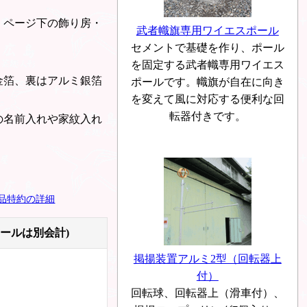
、ページ下の飾り房・
武者幟旗専用ワイエスポール
セメントで基礎を作り、ポール
を固定する武者幟専用ワイエス
金箔、裏はアルミ銀箔
ポールです。幟旗が自在に向き
を変えて風に対応する便利な回
転器付きです。
の名前入れや家紋入れ
品特約の詳細
ポールは別会計)
掲揚装置アルミ2型（回転器上
付）
回転球、回転器上（滑車付）、