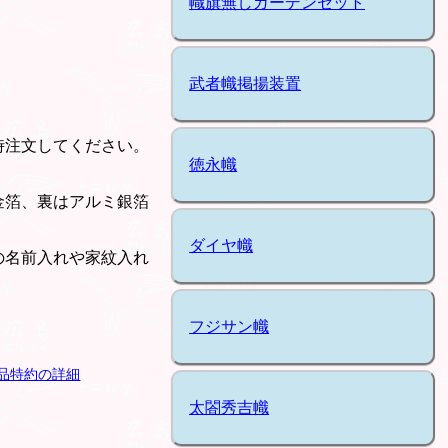
幟旗無しガーデンセット
武者幟掲揚装置
時注文してください。
徳永幟
金箔、裏はアルミ銀箔
ダイヤ幟
の名前入れや家紋入れ
フジサン幟
品特約の詳細
太閤秀吉幟