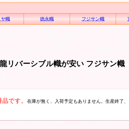
イヤ幟
徳永幟
フジサン幟
士龍リバーシブル幟が安い フジサン幟
番品です。
在庫が無く、入荷予定もありません。生産終了、