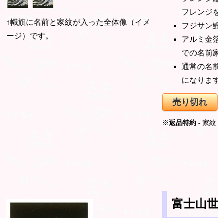
フレンジ
↑幟旗に名前と家紋が入った全体像（イメ
フジサン
ージ）です。
アルミ金
での名前
通常の名
になりま
売り切れ
※
返品特約
- 家
富士山世