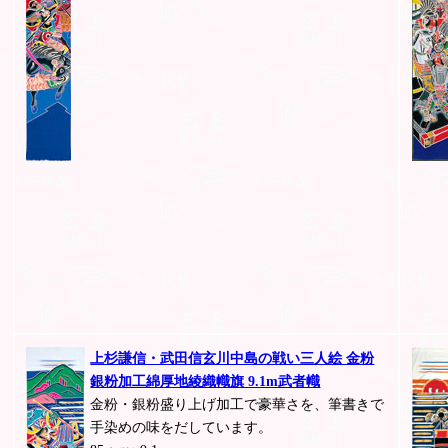
上杉謙信・武田信玄川中島の戦い三人絵 金粉
銀粉加工綿厚地綾織幟旗 9.1m武者幟
金粉・銀粉盛り上げ加工で豪華さを、筆書きで
手染めの味をだしています。