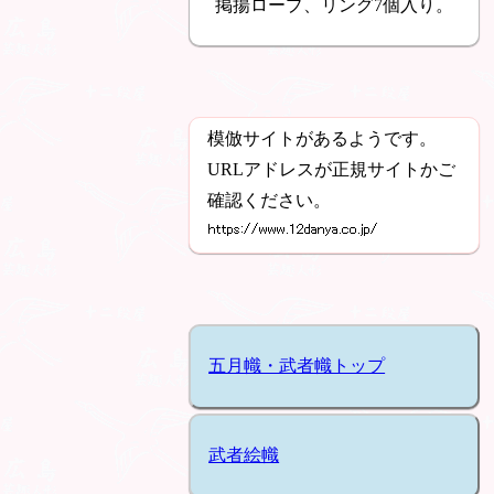
掲揚ロープ、リング7個入り。
模倣サイトがあるようです。
URLアドレスが正規サイトかご
確認ください。
五月幟・武者幟トップ
武者絵幟