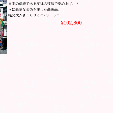
日本の伝統である友禅の技法で染め上げ、さ
らに豪華な金箔を施した高級品。
幟の大きさ：６０ｃｍ×３．５ｍ
¥102,800