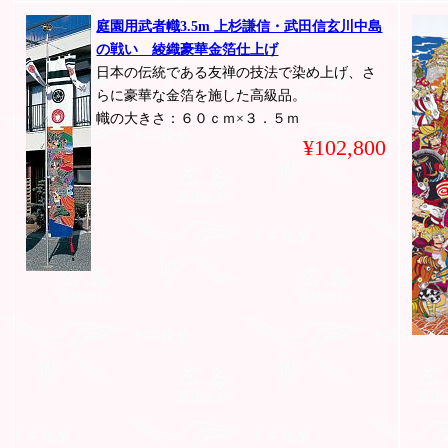
庭園用武者幟3.5m 上杉謙信・武田信玄川中島
の戦い 綾織豪華金箔仕上げ
日本の伝統である友禅の技法で染め上げ、さ
らに豪華な金箔を施した高級品。
幟の大きさ：６０ｃｍ×３．５ｍ
¥102,800