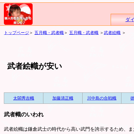
ダ
トップページ
＞
五月幟・武者幟
＞
五月幟・武者幟
＞
武者絵幟
＞
武者絵幟が安い
太閤秀吉幟
加藤清正幟
川中島の合戦幟
武者幟のいわれ
武者絵幟は鎌倉武士の時代から高い武門を誇示するため、ま