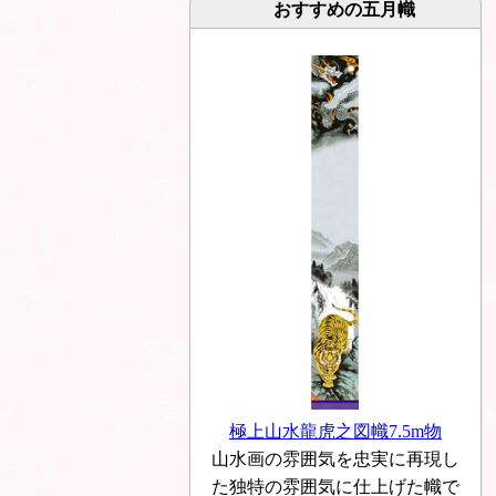
おすすめの五月幟
極上山水龍虎之図幟7.5m物
山水画の雰囲気を忠実に再現し
た独特の雰囲気に仕上げた幟で