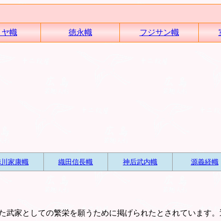
イヤ幟
徳永幟
フジサン幟
徳川家康幟
織田信長幟
神后武内幟
源義経幟
た武家としての繁栄を願うために掲げられたとされています。