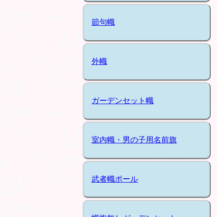
節句幟
外幟
ガーデンセット幟
室内幟・男の子用名前旗
武者幟ポール