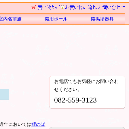
室内名前旗
幟用ポール
幟掲揚器具
お電話でもお気軽にお問い合わ
せください。
082-559-3123
近年においては
鯉のぼ