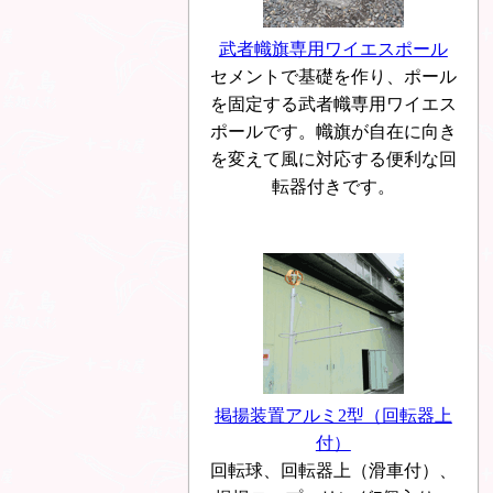
武者幟旗専用ワイエスポール
セメントで基礎を作り、ポール
を固定する武者幟専用ワイエス
ポールです。幟旗が自在に向き
を変えて風に対応する便利な回
転器付きです。
掲揚装置アルミ2型（回転器上
付）
回転球、回転器上（滑車付）、