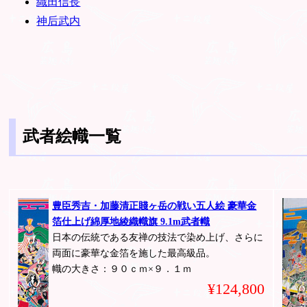
織田信長
神后武内
武者絵幟一覧
豊臣秀吉・加藤清正賤ヶ岳の戦い五人絵 豪華金
箔仕上げ綿厚地綾織幟旗 9.1m武者幟
日本の伝統である友禅の技法で染め上げ、さらに
両面に豪華な金箔を施した最高級品。
幟の大きさ：９０ｃｍ×９．１ｍ
¥124,800