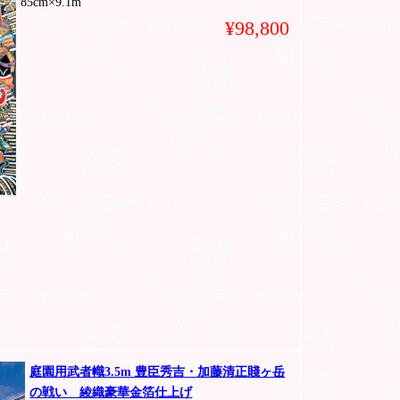
85cm×9.1m
¥98,800
庭園用武者幟3.5m 豊臣秀吉・加藤清正賤ヶ岳
の戦い 綾織豪華金箔仕上げ