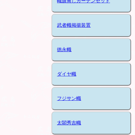
幟旗無しガーデンセット
武者幟掲揚装置
徳永幟
ダイヤ幟
フジサン幟
太閤秀吉幟