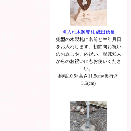
名入れ木製兜札 織田信長
兜型の木製札に名前と生年月日
をお入れします。初節句お祝い
のお返しや、内祝い、親戚知人
からのお祝いにもお使いくださ
い。
約幅10.5×高さ11.5cm×奥行き
3.5(cm)