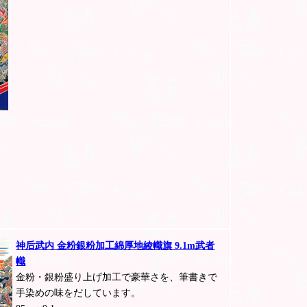
神后武内 金粉銀粉加工綿厚地綾幟旗 9.1m武者
幟
金粉・銀粉盛り上げ加工で豪華さを、筆書きで
手染めの味をだしています。