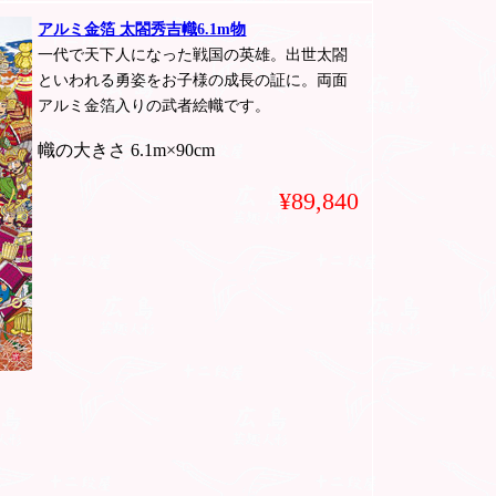
アルミ金箔 太閤秀吉幟6.1m物
一代で天下人になった戦国の英雄。出世太閤
といわれる勇姿をお子様の成長の証に。両面
アルミ金箔入りの武者絵幟です。
幟の大きさ 6.1m×90cm
¥89,840