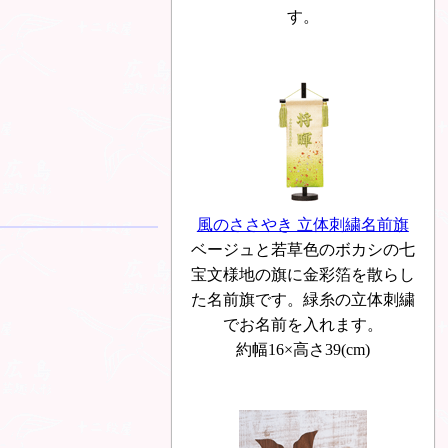
す。
風のささやき 立体刺繍名前旗
ベージュと若草色のボカシの七
宝文様地の旗に金彩箔を散らし
た名前旗です。緑糸の立体刺繍
でお名前を入れます。
約幅16×高さ39(cm)