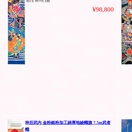
85ｃｍ×9.1m
¥98,800
神后武内 金粉銀粉加工綿厚地綾幟旗 7.5m武者
幟