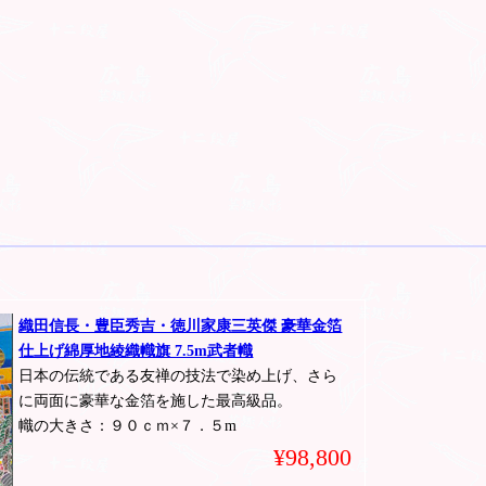
織田信長・豊臣秀吉・徳川家康三英傑 豪華金箔
仕上げ綿厚地綾織幟旗 7.5m武者幟
日本の伝統である友禅の技法で染め上げ、さら
に両面に豪華な金箔を施した最高級品。
幟の大きさ：９０ｃｍ×７．５m
¥98,800