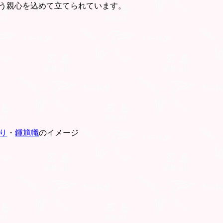
う親心を込めて立てられています。
り
・
鍾馗幟
のイメージ