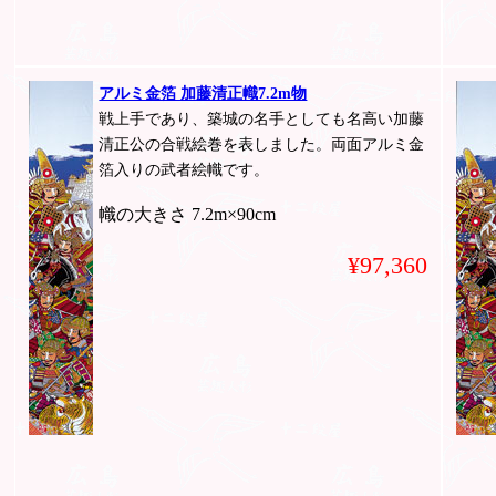
アルミ金箔 加藤清正幟7.2m物
戦上手であり、築城の名手としても名高い加藤
清正公の合戦絵巻を表しました。両面アルミ金
箔入りの武者絵幟です。
幟の大きさ 7.2m×90cm
¥97,360