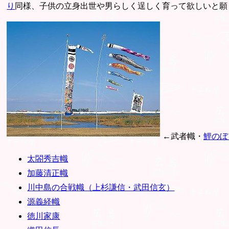
り
同様、子供の立身出世や男らしく逞しく育って欲しいと願
←武者幟・
鯉のぼ
太閤秀吉幟
加藤清正幟
川中島の合戦幟（上杉謙信・武田信玄）
源義経幟
徳川家康