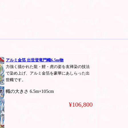
アルミ金箔 出世登竜門幟6.5m物
力強く描かれた龍・鯉・虎の姿を友禅染の技法
で染め上げ、アルミ金箔を豪華にあしらった出
世幟です。
幟の大きさ 6.5m×105cm
¥106,800