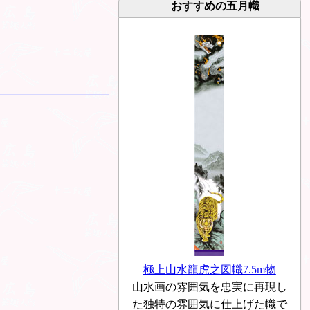
おすすめの五月幟
極上山水龍虎之図幟7.5m物
山水画の雰囲気を忠実に再現し
た独特の雰囲気に仕上げた幟で