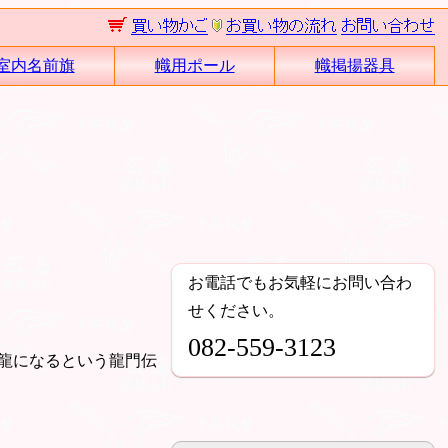
室内名前旗
幟用ポール
幟掲揚器具
お電話でもお気軽にお問い合わ
せください。
082-559-3123
龍になるという龍門伝