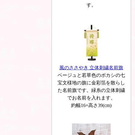
す。
風のささやき 立体刺繍名前旗
ベージュと若草色のボカシの七
宝文様地の旗に金彩箔を散らし
た名前旗です。緑糸の立体刺繍
でお名前を入れます。
約幅16×高さ39(cm)