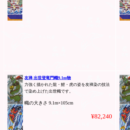
友禅 出世登竜門幟9.1m物
力強く描かれた龍・鯉・虎の姿を友禅染の技法
で染め上げた出世幟です。
幟の大きさ 9.1m×105cm
¥82,240