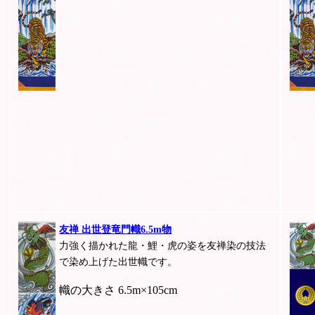
友禅 出世登竜門幟6.5m物
力強く描かれた龍・鯉・虎の姿を友禅染の技法
で染め上げた出世幟です。
幟の大きさ 6.5m×105cm