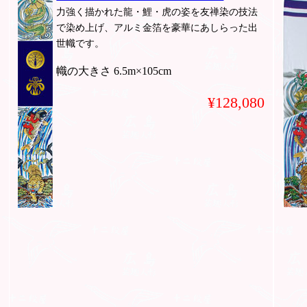
力強く描かれた龍・鯉・虎の姿を友禅染の技法
で染め上げ、アルミ金箔を豪華にあしらった出
世幟です。
幟の大きさ 6.5m×105cm
¥128,080