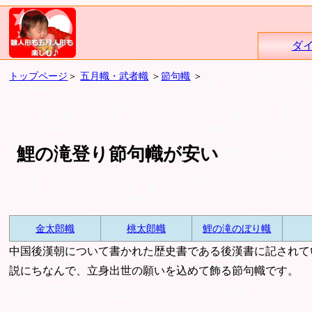
ダ
トップページ
＞
五月幟・武者幟
＞
節句幟
＞
鯉の滝登り節句幟が安い
金太郎幟
桃太郎幟
鯉の滝のぼり幟
中国後漢朝について書かれた歴史書である後漢書に記されて
説にちなんで、立身出世の願いを込めて飾る節句幟です。