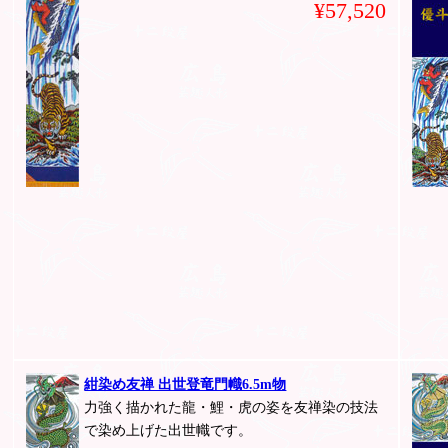
¥57,520
紺染め友禅 出世登竜門幟6.5m物
力強く描かれた龍・鯉・虎の姿を友禅染の技法
で染め上げた出世幟です。