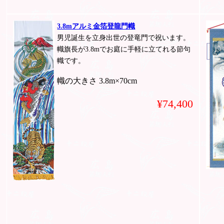
3.8mアルミ金箔登龍門幟
男児誕生を立身出世の登竜門で祝います。
幟旗長が3.8mでお庭に手軽に立てれる節句
幟です。
幟の大きさ 3.8m×70cm
¥74,400