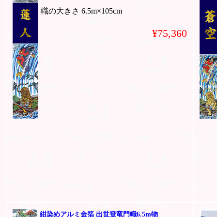
幟の大きさ 6.5m×105cm
¥75,360
紺染めアルミ金箔 出世登竜門幟6.5m物