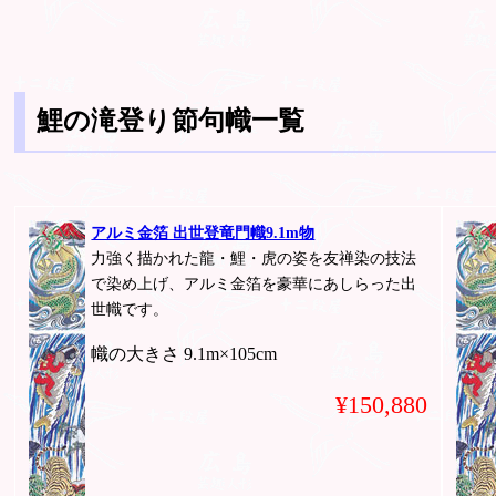
鯉の滝登り節句幟一覧
アルミ金箔 出世登竜門幟9.1m物
力強く描かれた龍・鯉・虎の姿を友禅染の技法
で染め上げ、アルミ金箔を豪華にあしらった出
世幟です。
幟の大きさ 9.1m×105cm
¥150,880