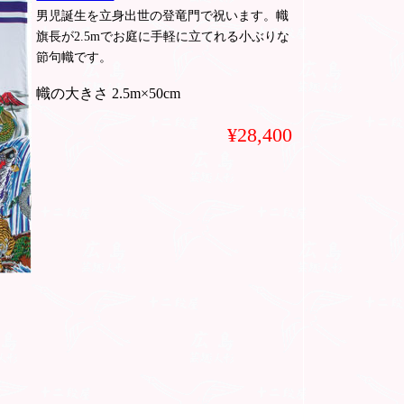
男児誕生を立身出世の登竜門で祝います。幟
旗長が2.5mでお庭に手軽に立てれる小ぶりな
節句幟です。
幟の大きさ 2.5m×50cm
¥28,400