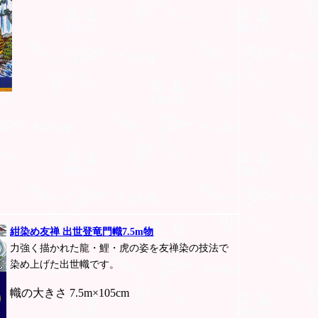
紺染め友禅 出世登竜門幟7.5m物
力強く描かれた龍・鯉・虎の姿を友禅染の技法で
染め上げた出世幟です。
幟の大きさ 7.5m×105cm