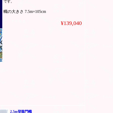
です。
幟の大きさ 7.5m×105cm
¥139,040
2.5m登龍門幟