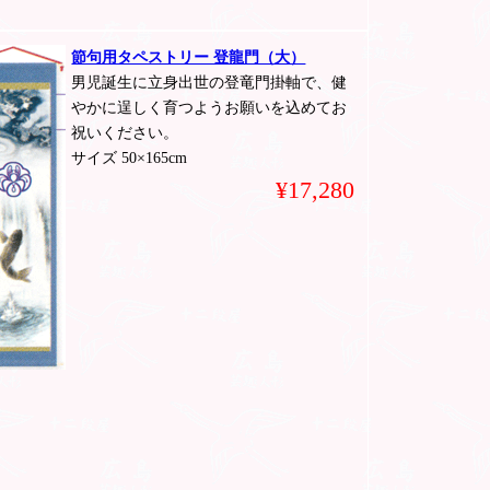
節句用タペストリー 登龍門（大）
男児誕生に立身出世の登竜門掛軸で、健
やかに逞しく育つようお願いを込めてお
祝いください。
サイズ 50×165cm
¥17,280