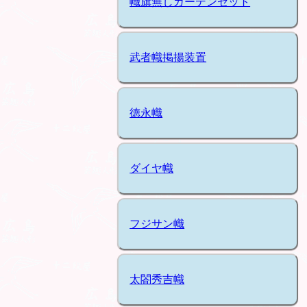
幟旗無しガーデンセット
武者幟掲揚装置
徳永幟
ダイヤ幟
フジサン幟
太閤秀吉幟