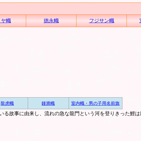
イヤ幟
徳永幟
フジサン幟
龍虎幟
鍾馗幟
室内幟・男の子用名前旗
いる故事に由来し、流れの急な龍門という河を登りきった鯉は