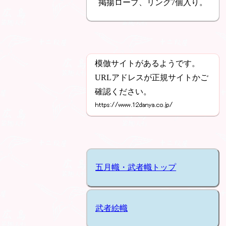
掲揚ロープ、リング7個入り。
模倣サイトがあるようです。
URLアドレスが正規サイトかご
確認ください。
五月幟・武者幟トップ
武者絵幟