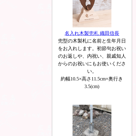
名入れ木製兜札 織田信長
兜型の木製札に名前と生年月日
をお入れします。初節句お祝い
のお返しや、内祝い、親戚知人
からのお祝いにもお使いくださ
い。
約幅10.5×高さ11.5cm×奥行き
3.5(cm)