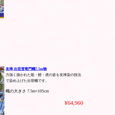
友禅 出世登竜門幟7.5m物
力強く描かれた龍・鯉・虎の姿を友禅染の技法
で染め上げた出世幟です。
幟の大きさ 7.5m×105cm
¥64,960