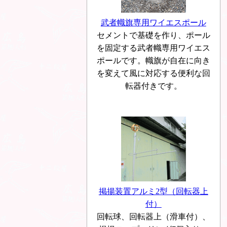
武者幟旗専用ワイエスポール
セメントで基礎を作り、ポール
を固定する武者幟専用ワイエス
ポールです。幟旗が自在に向き
を変えて風に対応する便利な回
転器付きです。
掲揚装置アルミ2型（回転器上
付）
回転球、回転器上（滑車付）、