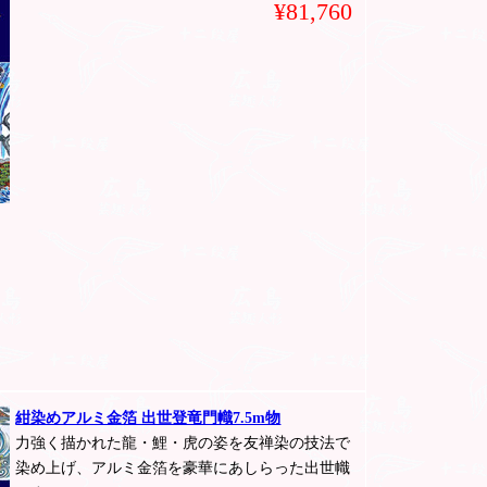
¥81,760
紺染めアルミ金箔 出世登竜門幟7.5m物
力強く描かれた龍・鯉・虎の姿を友禅染の技法で
染め上げ、アルミ金箔を豪華にあしらった出世幟