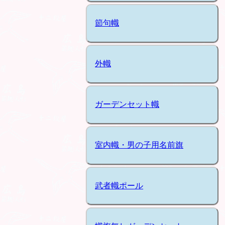
節句幟
外幟
ガーデンセット幟
室内幟・男の子用名前旗
武者幟ポール