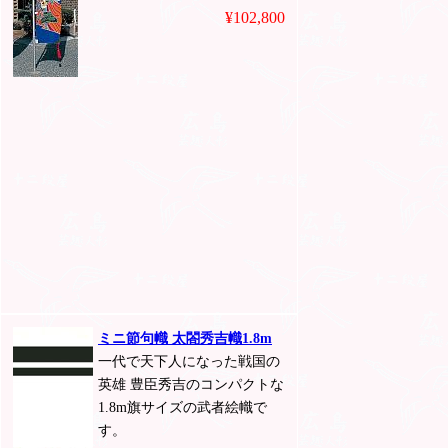
¥102,800
ミニ節句幟 太閤秀吉幟1.8m
一代で天下人になった戦国の
英雄 豊臣秀吉のコンパクトな
1.8m旗サイズの武者絵幟で
す。