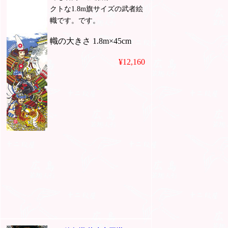
クトな1.8m旗サイズの武者絵
幟です。です。
幟の大きさ 1.8m×45cm
¥12,160