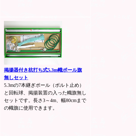
掲揚器付き杭打ち式5.3m幟ポール旗
無しセット
5.3mの7本継ぎポール（ボルト止め）
と回転球、掲揚装置の入った幟旗無し
セットです。長さ3～4m、幅80cmまで
の幟旗に使用できます。