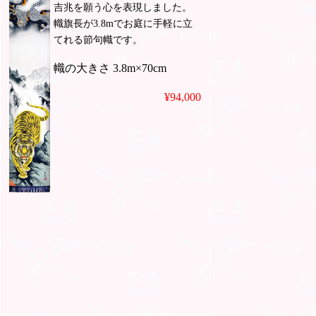
吉兆を願う心を表現しました。
幟旗長が3.8mでお庭に手軽に立
てれる節句幟です。
幟の大きさ 3.8m×70cm
¥94,000