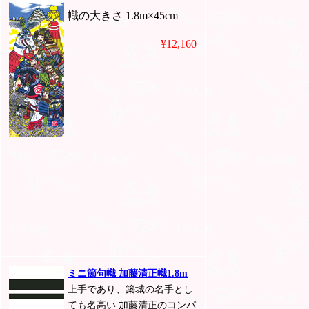
幟の大きさ 1.8m×45cm
¥12,160
ミニ節句幟 加藤清正幟1.8m
上手であり、築城の名手とし
ても名高い 加藤清正のコンパ