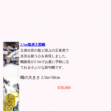
2.5m龍虎之図幟
立身出世の龍と陸上の王者虎で
吉兆を願う心を表現しました。
幟旗長が2.5mでお庭に手軽に立
てれる小ぶりな節句幟です。
幟の大きさ 2.5m×50cm
¥38,000