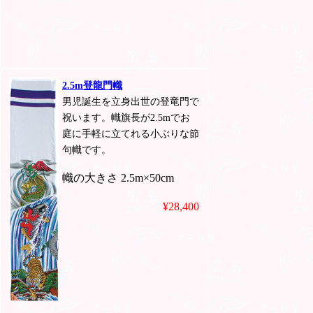
2.5m登龍門幟
男児誕生を立身出世の登竜門で
祝います。幟旗長が2.5mでお
庭に手軽に立てれる小ぶりな節
句幟です。
幟の大きさ 2.5m×50cm
¥28,400