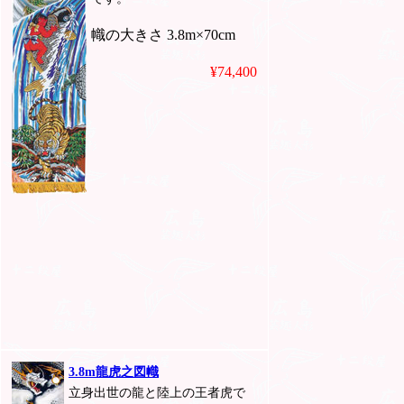
幟の大きさ 3.8m×70cm
¥74,400
3.8m龍虎之図幟
立身出世の龍と陸上の王者虎で