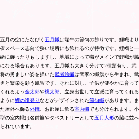
五月の空にたなびく
五月幟
は端午の節句の飾りです。鯉幟より
省スペース志向で狭い場所にも飾れるのが特徴です。鯉幟と一
緒に飾ったりもしますし、地域によって幟がメインで鯉幟が脇
になる場合もあります。五月幟も大きく分けて2種類有り、武
将の勇ましい姿を描いた
武者絵幟
は武家の幟旗から生まれ、武
勇と繁栄を願う風習です。それに対し、子供が健やかに育って
くれるよう
金太郎
や
桃太郎
、立身出世して立派に育ってくれる
ように
鯉の滝登り
などがデザインされた
節句幟
があります。ま
た屋外へ飾る
外幟
、お部屋に飾る
室内幟
でも分けられます。小
型の室内幟は名前旗やタペストリーとして
五月人形
の脇に並べ
られています。