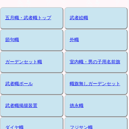
五月幟・武者幟トップ
武者絵幟
節句幟
外幟
ガーデンセット幟
室内幟・男の子用名前旗
武者幟ポール
幟旗無しガーデンセット
武者幟掲揚装置
徳永幟
ダイヤ幟
フジサン幟