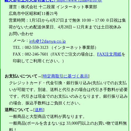
雛人形も五月人形も楽しむ♪
https://www.12danya.co.jp/
運営：株式会社 十二段屋 インターネット事業部
広島市中区昭和町11番21号
営業時間：1月5日から4月27日まで無休 10:00－17:00 ※日祝は集
荷がないため配送休業日、4月28日～12月末までは土日祝休み
お問い合わせ
メール：
TEL：082-559-3123 （インターネット事業部）
FAX：082-246-7601（FAXでご注文の場合は、
FAX注文用紙
を
印刷してご利用ください。）
お支払いについて
→[
特定商取引に基づく表示
]
クレジットカード・代金引換・銀行振り込み(先払い)でのお支払
いが可能です。別途、送料と代引きの場合は代引き手数料が必要
です。代引きは現金でのお支払いのみとなります。銀行振り込み
の場合、振込手数料はご負担ください。
送料について
→[
送料
]
一般商品と大型商品で送料が異なります。
一般商品(ポールを含まない)は
33,000円
以上のお買い物で送料無
料！