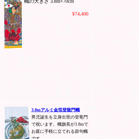
幟の大きさ 3.8m×70cm
¥74,400
3.8mアルミ金箔登龍門幟
男児誕生を立身出世の登竜門
で祝います。幟旗長が3.8mで
お庭に手軽に立てれる節句幟
です。