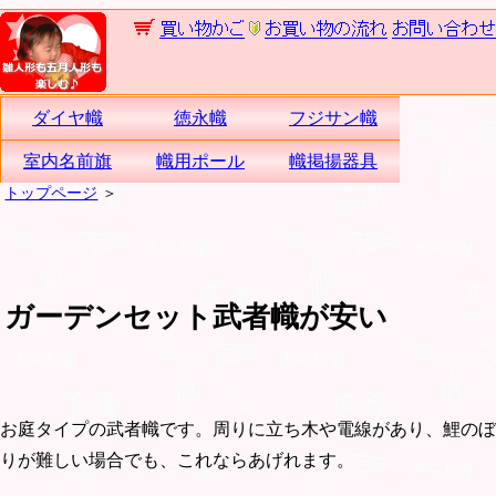
ダイヤ幟
徳永幟
フジサン幟
室内名前旗
幟用ポール
幟掲揚器具
トップページ
＞
ガーデンセット武者幟が安い
お庭タイプの武者幟です。周りに立ち木や電線があり、鯉のぼ
りが難しい場合でも、これならあげれます。