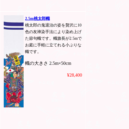
2.5m桃太郎幟
桃太郎の鬼退治の姿を贅沢に10
色の友禅染手法により染め上げ
た節句幟です。幟旗長が2.5mで
お庭に手軽に立てれる小ぶりな
幟です。
幟の大きさ 2.5m×50cm
¥28,400