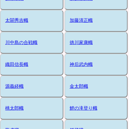
太閤秀吉幟
加藤清正幟
川中島の合戦幟
徳川家康幟
織田信長幟
神后武内幟
源義経幟
金太郎幟
桃太郎幟
鯉の滝登り幟