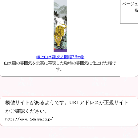
ベージ
極上山水龍虎之図幟7.5m物
山水画の雰囲気を忠実に再現した独特の雰囲気に仕上げた幟で
す。
模倣サイトがあるようです。URLアドレスが正規サイト
かご確認ください。