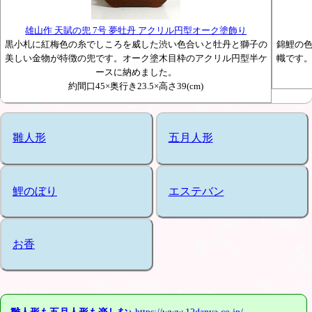
雄山作 天賦の兜 7号 夢牡丹 アクリル円型オーク塗飾り
黒小札に紅梅色の糸でしころを威した渋い色合いと牡丹と獅子の
錦鯉の
美しい金物が特徴の兜です。オーク塗木目枠のアクリル円型半ケ
幟です
ースに納めました。
約間口45×奥行き23.5×高さ39(cm)
雛人形
五月人形
鯉のぼり
エステバン
お香