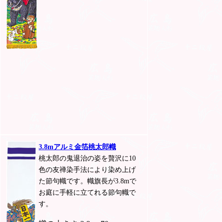
3.8mアルミ金箔桃太郎幟
桃太郎の鬼退治の姿を贅沢に10
色の友禅染手法により染め上げ
た節句幟です。幟旗長が3.8mで
お庭に手軽に立てれる節句幟で
す。