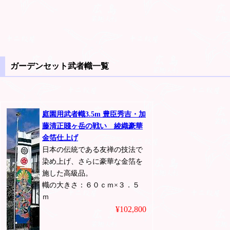
ガーデンセット武者幟一覧
庭園用武者幟3.5m 豊臣秀吉・加
藤清正賤ヶ岳の戦い 綾織豪華
金箔仕上げ
日本の伝統である友禅の技法で
染め上げ、さらに豪華な金箔を
施した高級品。
幟の大きさ：６０ｃｍ×３．５
ｍ
¥102,800