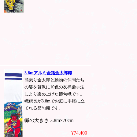
3.8mアルミ金箔金太郎幟
熊乗り金太郎と動物の仲間たち
の姿を贅沢に10色の友禅染手法
により染め上げた節句幟です。
幟旗長が3.8mでお庭に手軽に立
てれる節句幟です。
幟の大きさ 3.8m×70cm
¥74,400