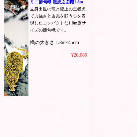
ミニ節句幟 龍虎之図幟1.8m
立身出世の龍と陸上の王者虎
で力強さと吉兆を願う心を表
現したコンパクトな1.8m旗サ
イズの節句幟です。
幟の大きさ 1.8m×45cm
¥20,080