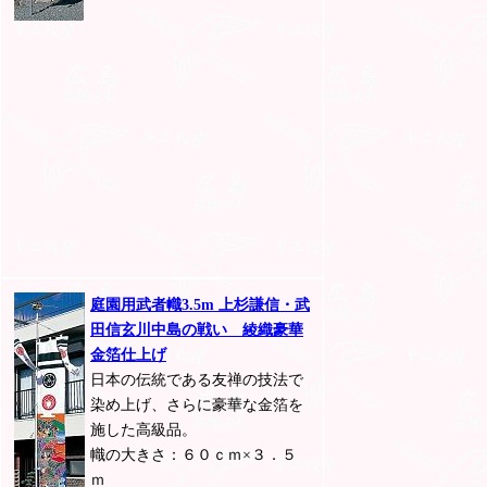
庭園用武者幟3.5m 上杉謙信・武
田信玄川中島の戦い 綾織豪華
金箔仕上げ
日本の伝統である友禅の技法で
染め上げ、さらに豪華な金箔を
施した高級品。
幟の大きさ：６０ｃｍ×３．５
ｍ