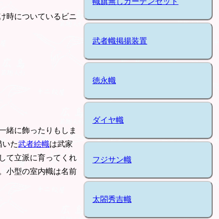
幟旗無しガーデンセット
け時についているビニ
武者幟掲揚装置
徳永幟
ダイヤ幟
一緒に飾ったりもしま
描いた
武者絵幟
は武家
して立派に育ってくれ
フジサン幟
。小型の室内幟は名前
太閤秀吉幟