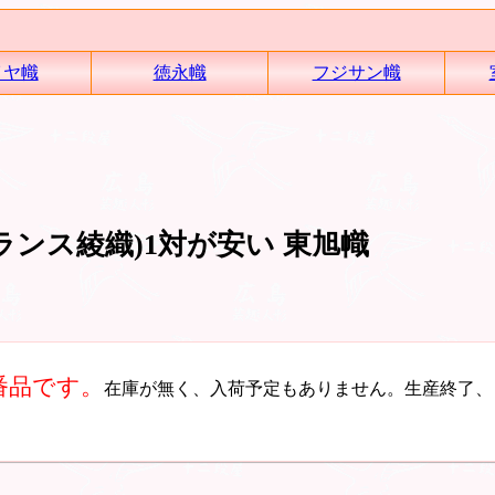
イヤ幟
徳永幟
フジサン幟
ランス綾織)1対が安い 東旭幟
番品です。
在庫が無く、入荷予定もありません。生産終了、