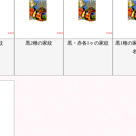
---
---
---
紋
黒2種の家紋
黒・赤各1ヶの家紋
黒1種の