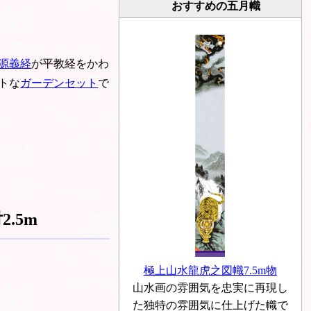
おすすめの五月幟
源義経
が平教経をかわ
トな
ガーデンセット
で
.5m
極上山水龍虎之図幟7.5m物
山水画の雰囲気を忠実に再現し
た独特の雰囲気に仕上げた幟で