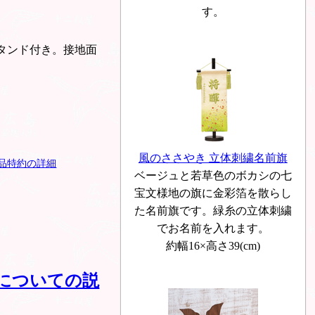
す。
スタンド付き。接地面
風のささやき 立体刺繍名前旗
品特約の詳細
ベージュと若草色のボカシの七
宝文様地の旗に金彩箔を散らし
た名前旗です。緑糸の立体刺繍
でお名前を入れます。
約幅16×高さ39(cm)
についての説