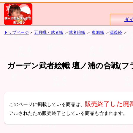
ダ
トップページ
＞
五月幟・武者幟
＞
武者絵幟
＞
東旭幟
＞
源義経
＞
ガーデン武者絵幟 壇ノ浦の合戦(フ
販売終了した廃
このページに掲載している商品は、
アルされたため販売終了としている商品も含まれます。