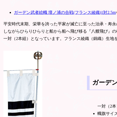
ガーデン武者絵幟 壇ノ浦の合戦(フランス綾織)1対2.5m
平安時代末期、栄華を誇った平家が滅亡に至った治承・寿永
しながらひらりひらりと船から船へ飛び移る『八艘飛び』の
一対（2本組）となっています。フランス綾織（錦織）生地
ガーデン
一対（2
幟旗サイズ -