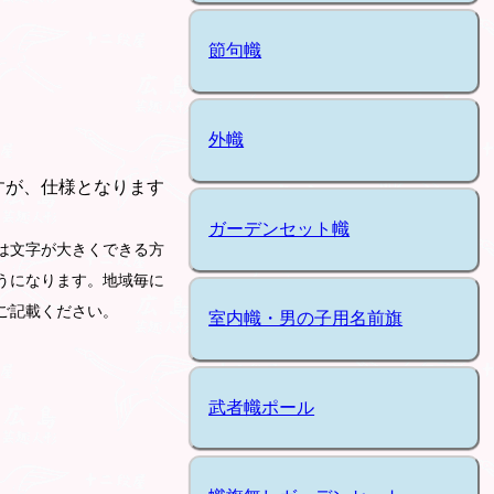
節句幟
外幟
すが、仕様となります
ガーデンセット幟
は文字が大きくできる方
うになります。地域毎に
ご記載ください。
室内幟・男の子用名前旗
武者幟ポール