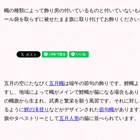
幟の種類によって飾り房の付いているものと付いていないも
ール袋を取らずに被せたまま旗に取り付けてお飾りください
五月の空にたなびく
五月幟
は端午の節句の飾りです。鯉幟よ
すし、地域によって幟がメインで鯉幟が脇になる場合もあり
の幟旗から生まれ、武勇と繁栄を願う風習です。それに対し
るように
鯉の滝登り
などがデザインされた
節句幟
があります
旗やタペストリーとして
五月人形
の脇に並べられています。