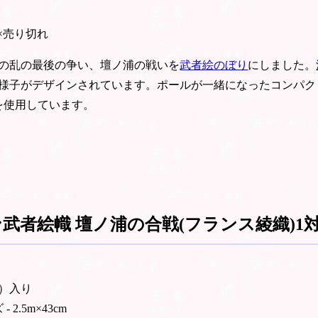
×売り切れ
の乱の最後の争い、壇ノ浦の戦いを
武者絵のぼり
にしました。
様子がデザインされています。ポールが一緒になったコンパク
を使用しています。
武者絵幟 壇ノ浦の合戦(フランス綾織)1対2
本）入り
 2.5m×43cm