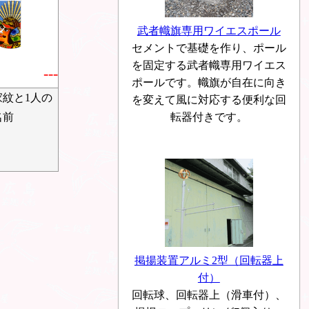
武者幟旗専用ワイエスポール
セメントで基礎を作り、ポール
を固定する武者幟専用ワイエス
---
ポールです。幟旗が自在に向き
家紋と1人の
を変えて風に対応する便利な回
名前
転器付きです。
掲揚装置アルミ2型（回転器上
付）
回転球、回転器上（滑車付）、