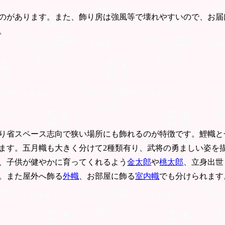
のがあります。また、飾り房は強風等で壊れやすいので、お届
。
り省スペース志向で狭い場所にも飾れるのが特徴です。鯉幟と
ます。五月幟も大きく分けて2種類有り、武将の勇ましい姿を
、子供が健やかに育ってくれるよう
金太郎
や
桃太郎
、立身出世
。また屋外へ飾る
外幟
、お部屋に飾る
室内幟
でも分けられます