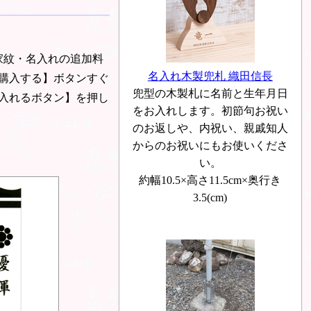
家紋・名入れの追加料
名入れ木製兜札 織田信長
購入する】ボタンすぐ
兜型の木製札に名前と生年月日
入れるボタン】を押し
をお入れします。初節句お祝い
のお返しや、内祝い、親戚知人
からのお祝いにもお使いくださ
い。
約幅10.5×高さ11.5cm×奥行き
3.5(cm)