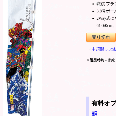
幟旗
フラ
3.8号ポ
2Way
61×60
売り切れ
→
[中須製]3
※
返品特約
- 家
有料オ
明