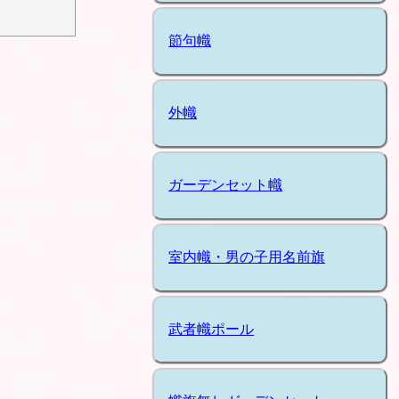
節句幟
外幟
ガーデンセット幟
室内幟・男の子用名前旗
武者幟ポール