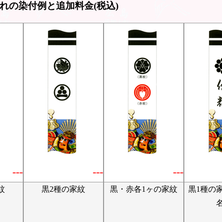
れの染付例と追加料金(税込)
---
---
---
紋
黒2種の家紋
黒・赤各1ヶの家紋
黒1種の