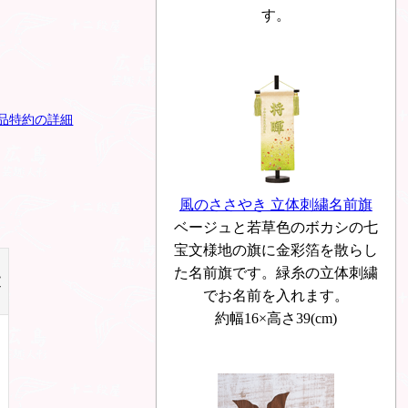
す。
品特約の詳細
風のささやき 立体刺繍名前旗
ベージュと若草色のボカシの七
宝文様地の旗に金彩箔を散らし
た名前旗です。緑糸の立体刺繍
文
でお名前を入れます。
約幅16×高さ39(cm)