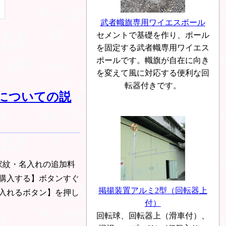
武者幟旗専用ワイエスポール
セメントで基礎を作り、ポール
を固定する武者幟専用ワイエス
ポールです。幟旗が自在に向き
を変えて風に対応する便利な回
転器付きです。
についての説
家紋・名入れの追加料
購入する】ボタンすぐ
掲揚装置アルミ2型（回転器上
入れるボタン】を押し
付）
回転球、回転器上（滑車付）、