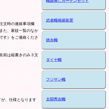
幟旗無しガーデンセット
武者幟掲揚装置
注文時の連絡事項欄
また、家紋一覧のなか
です）をご連絡くださ
徳永幟
名前は縦書きのみ３文
ダイヤ幟
フジサン幟
太閤秀吉幟
すが、仕様となります