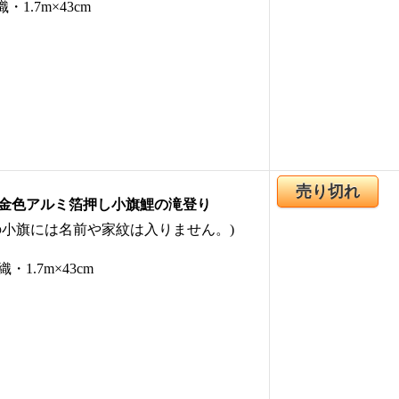
・1.7m×43cm
売り切れ
金色アルミ箔押し小旗鯉の滝登り
の小旗には名前や家紋は入りません。)
・1.7m×43cm