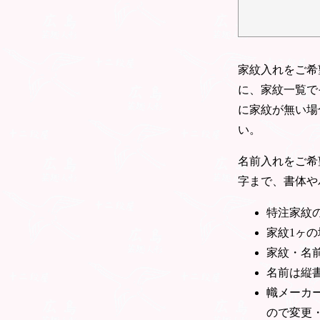
家紋入れをご希
に、家紋一覧で
に家紋が無い場
い。
名前入れをご希
字まで、書体や
特注家紋
家紋1ヶ
家紋・名
名前は縦
幟メーカ
ので変更