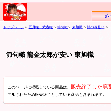
ダ
トップページ
＞
五月幟・武者幟
＞
節句幟
＞
東旭幟
＞
鯉の滝登り
＞
節句幟 龍金太郎が安い 東旭幟
販売終了した廃
このページに掲載している商品は、
アルされたため販売終了としている商品も含まれます。