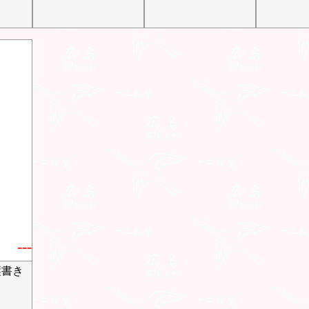
---
縦書き