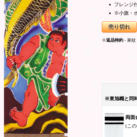
フレンジ
※小旗・
売り切れ
※
返品特約
- 家
※東旭幟と同
両面
(こ