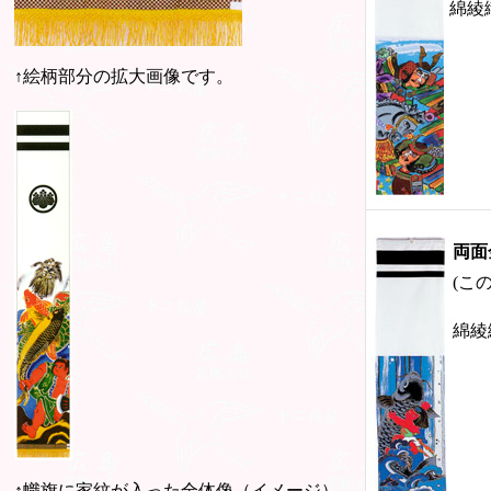
綿綾織
↑絵柄部分の拡大画像です。
両面
(こ
綿綾織
↑幟旗に家紋が入った全体像（イメージ）