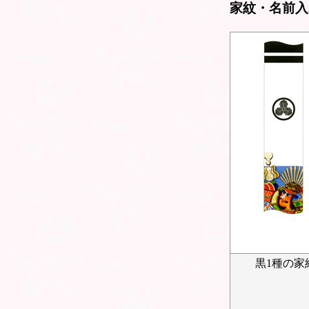
家紋・名前入
黒1種の家