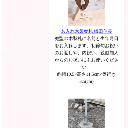
名入れ木製兜札 織田信長
兜型の木製札に名前と生年月日
をお入れします。初節句お祝い
のお返しや、内祝い、親戚知人
からのお祝いにもお使いくださ
い。
約幅10.5×高さ11.5cm×奥行き
3.5(cm)