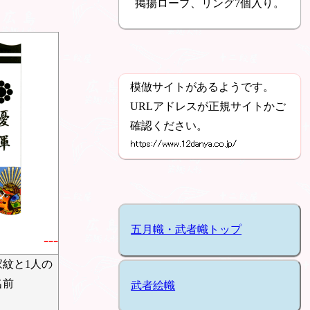
掲揚ロープ、リング7個入り。
模倣サイトがあるようです。
URLアドレスが正規サイトかご
確認ください。
五月幟・武者幟トップ
---
家紋と1人の
名前
武者絵幟