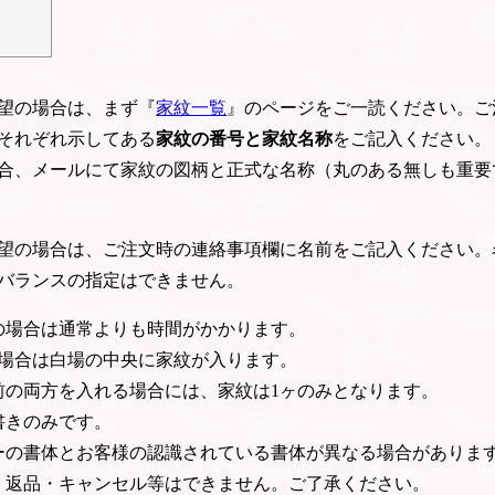
望の場合は、まず『
家紋一覧
』のページをご一読ください。ご
それぞれ示してある
家紋の番号と家紋名称
をご記入ください。
合、メールにて家紋の図柄と正式な名称（丸のある無しも重要
望の場合は、ご注文時の連絡事項欄に名前をご記入ください。
バランスの指定はできません。
の場合は通常よりも時間がかかります。
の場合は白場の中央に家紋が入ります。
前の両方を入れる場合には、家紋は1ヶのみとなります。
書きのみです。
ーの書体とお客様の認識されている書体が異なる場合がありま
・返品・キャンセル等はできません。ご了承ください。