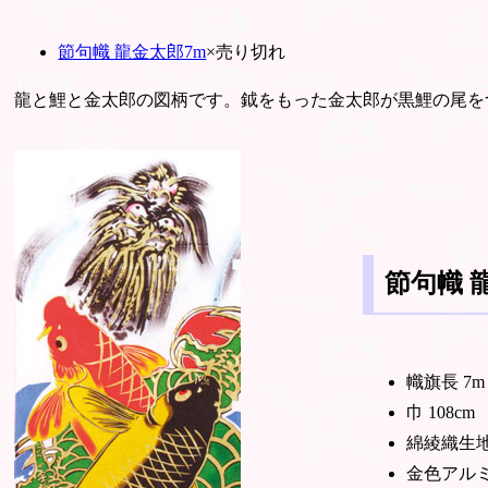
節句幟 龍金太郎7m
×売り切れ
龍と鯉と金太郎の図柄です。鉞をもった金太郎が黒鯉の尾を
節句幟 
幟旗長 7m
巾 108cm
綿綾織生
金色アル