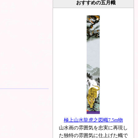
おすすめの五月幟
極上山水龍虎之図幟7.5m物
山水画の雰囲気を忠実に再現し
た独特の雰囲気に仕上げた幟で