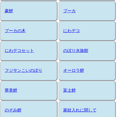
豪鯉
プーカ
プーカの木
にわデコ
にわデコセット
のぼり水族館
フジサンこいのぼり
オーロラ鯉
華美鯉
富士鯉
のぞみ鯉
家紋入れに関して