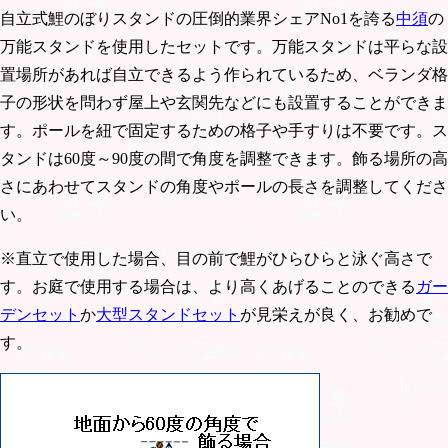
自立式鯉のぼりスタンドの圧倒的業界シェアNo1を誇る
中須
の
万能スタンドを使用したセットです。万能スタンドは平らな設
置場所があれば自立できるよう作られているため、ベランダ格
子の形状を問わず屋上や玄関先などにも設置することができま
す。ポールを紐で固定するための格子や手すりは不要です。ス
タンドは60度～90度の間で角度を調整できます。飾る場所の高
さにあわせてスタンドの角度やポールの長さを調整してくださ
い。
※直立で使用した場合、目の前で鯉がひらひらと泳ぐ高さで
す。お庭で使用する場合は、より高くあげることのできる
ガー
デンセット
か
大型スタンドセット
が見栄えが良く、お勧めで
す。