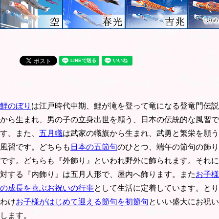
鯉のぼり
は江戸時代中期、鯉が滝を登って竜になる登竜門伝説
から生まれ、男の子の立身出世を願う、日本の伝統的な風習で
す。また、
五月幟
は武家の幟旗から生まれ、武勇と繁栄を願う
風習です。どちらも
日本の五節句
のひとつ、端午の節句の飾り
です。どちらも『外飾り』といわれ野外に飾られます。それに
対する『内飾り』は五月人形で、屋内へ飾ります。また
お子様
の成長を喜ぶお祝いの行事
として生活に定着しています。とり
わけ
お子様がはじめて迎える節句を初節句
といい盛大にお祝い
します。