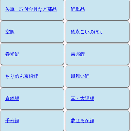
矢車・取付金具など部品
鯉単品
空鯉
徳永こいのぼり
春光鯉
吉兆鯉
ちりめん京錦鯉
風舞い鯉
京錦鯉
真・太陽鯉
千寿鯉
夢はるか鯉