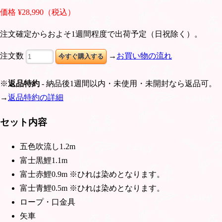
価格 ¥28,990（税込）
注文確定からおよそ1週間程度で出荷予定（日祝除く）。
注文数
→
お買い物の流れ
※
返品特約
- 納品後1週間以内・未使用・未開封なら返品可。
→
返品特約の詳細
セット内容
五色吹流し1.2m
富士黒鯉1.1m
富士赤鯉0.9m ※ひれは染めとなります。
富士青鯉0.5m ※ひれは染めとなります。
ロープ・口金具
矢車