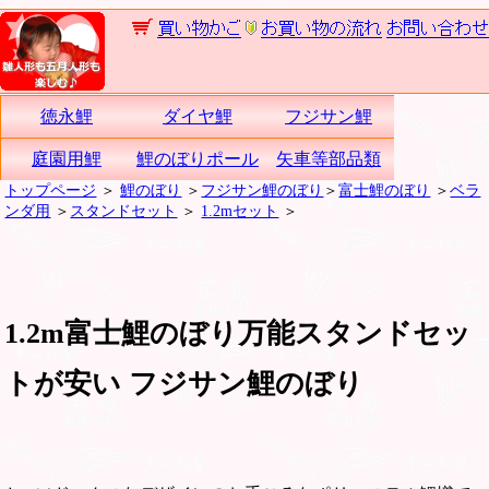
徳永鯉
ダイヤ鯉
フジサン鯉
庭園用鯉
鯉のぼりポール
矢車等部品類
トップページ
＞
鯉のぼり
＞
フジサン鯉のぼり
＞
富士鯉のぼり
＞
ベラ
ンダ用
＞
スタンドセット
＞
1.2mセット
＞
1.2m富士鯉のぼり万能スタンドセッ
トが安い フジサン鯉のぼり