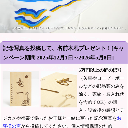
記念写真を投稿して、名前木札プレゼント！[キャ
ンペーン期間
2025年12月1日～2026年5月8日
]
5万円以上の鯉のぼり
（矢車やロープ・ポー
ルなどの部品類のみを
除く。家紋・名入れ代
を含めてOK）の購
入・設置後の感想とデ
ジカメや携帯で撮ったお子様と一緒に写った記念写真を
お
客様の声
から投稿してください。個人情報保護のため