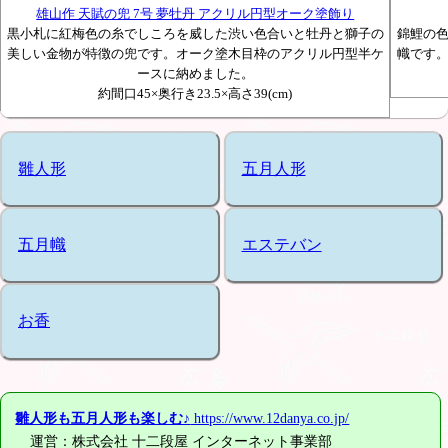
雄山作 天賦の兜 7号 夢牡丹 アクリル円型オーク塗飾り
黒小札に紅梅色の糸でしころを威した渋い色合いと牡丹と獅子の
錦鯉の
美しい金物が特徴の兜です。オーク塗木目枠のアクリル円型半ケ
幟です
ースに納めました。
約間口45×奥行き23.5×高さ39(cm)
雛人形
五月人形
五月幟
エステバン
お香
雛人形も五月人形も楽しむ♪
https://www.12danya.co.jp/
運営：株式会社 十二段屋 インターネット事業部