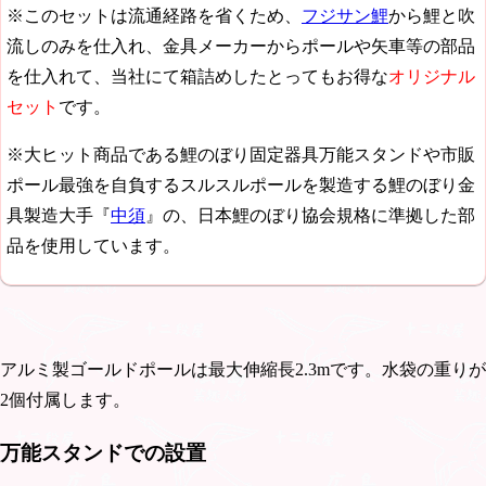
※このセットは流通経路を省くため、
フジサン鯉
から鯉と吹
流しのみを仕入れ、金具メーカーからポールや矢車等の部品
を仕入れて、当社にて箱詰めしたとってもお得な
オリジナル
セット
です。
※大ヒット商品である鯉のぼり固定器具万能スタンドや市販
ポール最強を自負するスルスルポールを製造する鯉のぼり金
具製造大手『
中須
』の、日本鯉のぼり協会規格に準拠した部
品を使用しています。
アルミ製ゴールドポールは最大伸縮長2.3mです。水袋の重りが
2個付属します。
万能スタンドでの設置