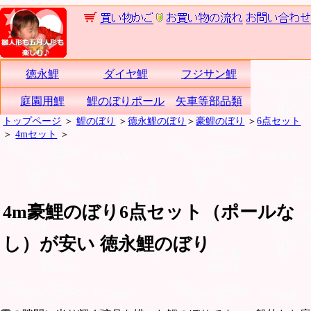
徳永鯉
ダイヤ鯉
フジサン鯉
庭園用鯉
鯉のぼりポール
矢車等部品類
トップページ
＞
鯉のぼり
＞
徳永鯉のぼり
＞
豪鯉のぼり
＞
6点セット
＞
4mセット
＞
4m豪鯉のぼり6点セット（ポールな
し）が安い 徳永鯉のぼり