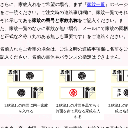
さらに、家紋入れをご希望の場合、まず『
家紋一覧
』のページ
をご一読ください。ご注文時の連絡事項欄に、家紋一覧でそれ
ぞれ示してある
家紋の番号と家紋名称
をご記入ください。ま
た、家紋一覧のなかに家紋が無い場合、メールにて家紋の図柄
と正式な名称（丸のある無しも重要です）をご連絡ください。
名前入れをご希望の場合は、ご注文時の連絡事項欄に名前をご
記入ください。名前の書体やバランスの指定はできません。
1.吹流しの両面に同一家紋
2.吹流しの片面を黒でもう
3.吹流し
を入れる
片面を赤で異なる家紋を入
紋と名
れる