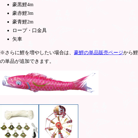
豪黒鯉4m
豪赤鯉3m
豪青鯉2m
ロープ・口金具
矢車
※さらに鯉を増やしたい場合は、
豪鯉の単品販売ページ
から鯉
の単品が追加できます。