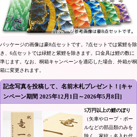
パッケージの画像は豪8点セットです。7点セットでは紫鯉を除
き、6点セットでは緑鯉と紫鯉を除きます。口金具は鯉の数に
準じます。なお、桐箱キャンペーンを適応した場合、外箱が桐
箱に変更されます。
記念写真を投稿して、名前木札プレゼント！[キャ
ンペーン期間
2025年12月1日～2026年5月8日
]
5万円以上の鯉のぼり
（矢車やロープ・ポー
ルなどの部品類のみを
除く。家紋・名入れ代