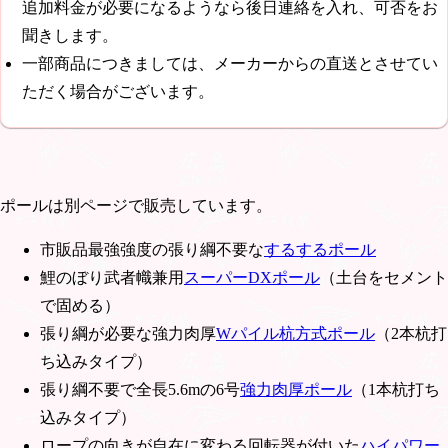
追加料金が必要になるようなら後日連絡を入れ、可否をお
聞きします。
一部商品につきましては、メーカーからの直送とさせてい
ただく場合がございます。
ポールは別ページで販売しています。
市販品最強強度の張り綱不要な
するするポール
鯉のぼり武者幟兼用
スーパーDXポール
（土台をセメント
で固める）
張り綱が必要な強力肉厚
Wパイル杭方式ポール
（2本杭打
ち込みタイプ）
張り綱不要で全長5.6mの6号
強力肉厚ポール
（1本杭打ち
込みタイプ）
ロープの向きが自在に変わる回転器が付いた
ハイパワー