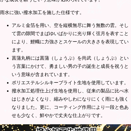
雨水に強い撥水加工を施した仕様です。
アルミ金箔を用い、空を縦横無尽に舞う無数の雲。そし
て雲の隙間でまばゆいばかりに光り輝く弦月を表すこと
により、鯉幟に力強さとスケールの大きさを表現してい
ます。
菖蒲丸柄には菖蒲（しょうぶ）を尚武（しょうぶ）とい
う言葉にかけて、勇ましい男の子の誕生と成長を祝うと
いう意味が含まれています。
ポリエステルシルキーブライト生地を使用しています。
撥水加工処理仕上げ生地を使用し、従来の製品に比べ水
はじきがよくなり、縮みやしわになりにくく雨にも強く
なりました。更に、コーティング作用により一段と色あ
せも少なく、鮮やかで丈夫な仕上がりです。