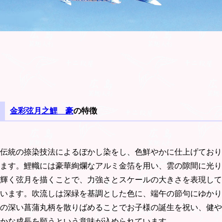
金彩弦月之鯉 豪
の特徴
伝統の捺染技法によるぼかし染をし、色鮮やかに仕上げており
ます。鯉幟には豪華絢爛なアルミ金箔を用い、雲の隙間に光り
輝く弦月を描くことで、力強さとスケールの大きさを表現して
います。吹流しは深緑を基調とした色に、端午の節句にゆかり
の深い菖蒲丸柄を散りばめることでお子様の誕生を祝い、健や
かな成長を願うという意味が込められています。