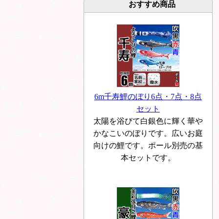
おすすめ商品
6m千寿鯉のぼり6点・7点・8点
セット
太陽を浴びて白銀色に輝く華や
かなこいのぼりです。広いお庭
向けの鯉です。ポール別売の基
本セットです。