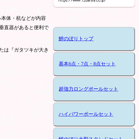
ル本体・杭などが内容
垂直器があると便利で
鯉のぼりトップ
たは『ガタツキが大き
基本6点・7点・8点セット
超強力ロングポールセット
ハイパワーポールセット