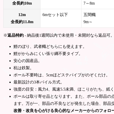
全長約10m
7～8m
12m
6mセット以下
五間幟
全長約11.8m
9m～
※
返品特約
- 納品後1週間以内で未使用・未開封なら返品可
鯉のぼり、武者幟どちらにも使えます。
鯉がからみにくい張り綱不要タイプ。
安心の国産品。
杭は鉄製。
ポール不要時は、5cmほどステパイプがのぞくだけ。
最新設計の3本パイル方式。
強度の目安：風力4、風速5.5未満、ほこりがたち、
ポールは取り寄せ品となります。また、ポール部品の
ます。万が一、部品の不良などが発生した場合、部品
改善・改良を心がける良心的なメーカーからのフォロ