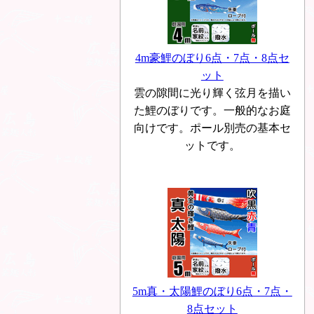
4m豪鯉のぼり6点・7点・8点セ
ット
雲の隙間に光り輝く弦月を描い
た鯉のぼりです。一般的なお庭
向けです。ポール別売の基本セ
ットです。
5m真・太陽鯉のぼり6点・7点・
8点セット