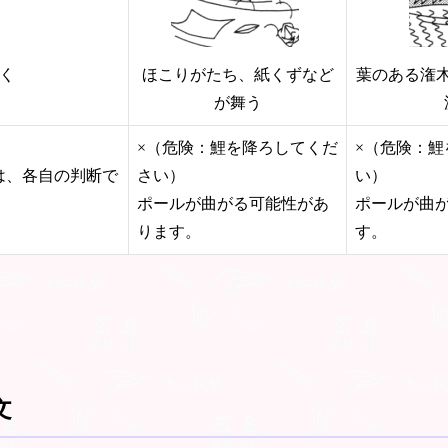
く
ほこりがたち、紙くずなど
葉のある潅
が舞う
×（危険：鯉を降ろしてくだ
×（危険：
は、各自の判断で
さい）
い）
ポールが曲がる可能性があ
ポールが曲
ります。
す。
文