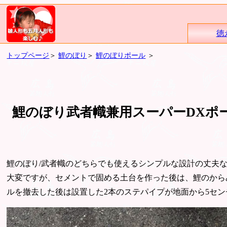
徳
トップページ
＞
鯉のぼり
＞
鯉のぼりポール
＞
鯉のぼり武者幟兼用スーパーDXポ
鯉のぼり/武者幟のどちらでも使えるシンプルな設計の丈夫
大変ですが、セメントで固める土台を作った後は、鯉のから
ルを撤去した後は設置した2本のステパイプが地面から5セ