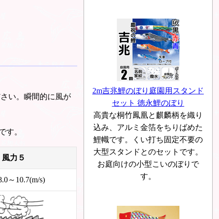
2m吉兆鯉のぼり庭園用スタンド
ださい。瞬間的に風が
セット 徳永鯉のぼり
高貴な桐竹鳳凰と麒麟柄を織り
込み、アルミ金箔をちりばめた
です。
鯉幟です。くい打ち固定不要の
大型スタンドとのセットです。
風力５
お庭向けの小型こいのぼりで
す。
0～10.7(m/s)