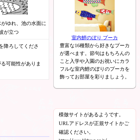
木がゆれ、池の水面に
波が立つ
室内鯉のぼり プーカ
豊富な16種類から好きなプーカ
鯉を降ろしてくださ
が選べます。節句はもちろんの
こと入学や入園のお祝いにカラ
がる可能性がありま
フルな室内鯉のぼりのプーカを
飾ってお部屋を彩りましょう。
模倣サイトがあるようです。
URLアドレスが正規サイトかご
確認ください。