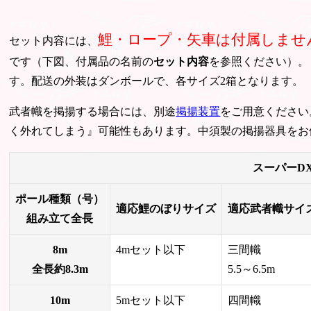
鯉・ロープ・矢車は付属しませ
セット内容には、
です（下図、付属品の名前の
セット内容
を参照ください）。
す。配送の外装はダンボールで、各サイズ2箱となります。
武者幟を掲揚する場合には、別途
掲揚装置
をご用意ください
く外れてしまう』可能性もあります。中須製の掲揚器具をお
スーパーD
ポール種類（号）
適応鯉のぼりサイズ
適応武者幟サイ
組み立て全長
8m
4mセット以下
三間幟
全長約8.3m
5.5～6.5m
10m
5mセット以下
四間幟