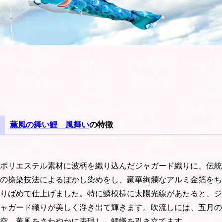
薫風の舞い鯉 風舞い
の特徴
ポリエステル素材に波柄を織り込んだジャガード織りに、伝統
の捺染技法によるぼかし染めをし、豪華絢爛なアルミ金箔をち
りばめて仕上げました。特に鱗模様に太陽光線があたると、ジ
ャガード織りが美しく浮き出て輝きます。吹流しには、五月の
空、薫風をさわやかに表現し、鯉幟を引き立てます。