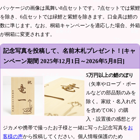
パッケージの画像は風舞い8点セットです。7点セットでは紫鯉
を除き、6点セットでは緑鯉と紫鯉を除きます。口金具は鯉の
数に準じます。なお、桐箱キャンペーンを適応した場合、外箱
が桐箱に変更されます。
記念写真を投稿して、名前木札プレゼント！[キャ
ンペーン期間
2025年12月1日～2026年5月8日
]
5万円以上の鯉のぼり
（矢車やロープ・ポー
ルなどの部品類のみを
除く。家紋・名入れ代
を含めてOK）の購
入・設置後の感想とデ
ジカメや携帯で撮ったお子様と一緒に写った記念写真を
お
客様の声
から投稿してください。個人情報保護のため