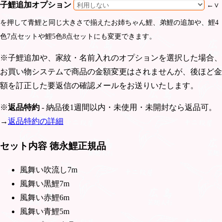
子鯉追加オプション
←∨
を押して青鯉と同じ大きさで揃えたお姉ちゃん鯉、弟鯉の追加や、鯉4
色7点セットや鯉5色8点セットにも変更できます。
※子鯉追加や、家紋・名前入れのオプションを選択した場合、
お買い物システムで商品の金額変更はされませんが、後ほど金
額を訂正した要返信の確認メールをお送りいたします。
※
返品特約
- 納品後1週間以内・未使用・未開封なら返品可。
→
返品特約の詳細
セット内容 徳永鯉正規品
風舞い吹流し7m
風舞い黒鯉7m
風舞い赤鯉6m
風舞い青鯉5m