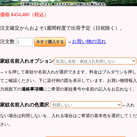
価格 ¥454,480（税込）
注文確定からおよそ1週間程度で出荷予定（日祝除く）。
注文数
→
お買い物の流れ
家紋名前入れオプション
←∨を押して家紋や名前入れが選択できます。料金はプルダウンを押し
てご確認ください。下に染付例の図を表示しています。お買い物情報入
力画面下の
連絡事項欄
にご希望の家紋番号や名前の記入をお忘れなく。
家紋名前入れの色選択
←入れ
ない場合は利用しないを、入れる場合はご希望の基本色を選択してくだ
さい。