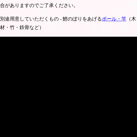
合がありますのでご了承ください。
別途用意していただくもの - 鯉のぼりをあげる
ポール・竿
（木
材・竹・鉄骨など）
動画は6点セットに付属するロイヤル矢車の組み立てです。(※
セットによりこの動画とは異なるサイズの矢車が付属しま
す。)