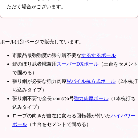
ただく場合がございます。
ポールは別ページで販売しています。
市販品最強強度の張り綱不要な
するするポール
鯉のぼり武者幟兼用
スーパーDXポール
（土台をセメント
で固める）
張り綱が必要な強力肉厚
Wパイル杭方式ポール
（2本杭打
ち込みタイプ）
張り綱不要で全長5.6mの6号
強力肉厚ポール
（1本杭打ち
込みタイプ）
ロープの向きが自在に変わる回転器が付いた
ハイパワー
ポール
（土台をセメントで固める）