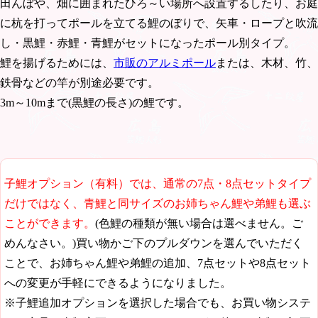
田んぼや、畑に囲まれたひろ～い場所へ設置するしたり、お庭
に杭を打ってポールを立てる鯉のぼりで、矢車・ロープと吹流
し・黒鯉・赤鯉・青鯉がセットになったポール別タイプ。
鯉を揚げるためには、
市販のアルミポール
または、木材、竹、
鉄骨などの竿が別途必要です。
3m～10mまで(黒鯉の長さ)の鯉です。
子鯉オプション（有料）では、通常の7点・8点セットタイプ
だけではなく、青鯉と同サイズのお姉ちゃん鯉や弟鯉も選ぶ
ことができます。
(色鯉の種類が無い場合は選べません。ご
めんなさい。)買い物かご下のプルダウンを選んでいただく
ことで、お姉ちゃん鯉や弟鯉の追加、7点セットや8点セット
への変更が手軽にできるようになりました。
※子鯉追加オプションを選択した場合でも、お買い物システ