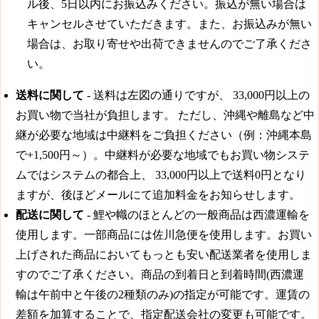
ル後、5日以内にお振込みください。振込が無い場合は
キャンセルさせていただきます。また、お振込みが無い
場合は、お取り寄せや出荷できませんのでご了承くださ
い。
送料に関して
- 送料は左図の通りですが、
33,000円
以上の
お買い物で当社が負担します。 ただし、沖縄や離島など中
継が必要な地域は中継料をご負担ください（例：沖縄本島
で+1,500円～）。中継料が必要な地域でもお買い物システ
ムではシステムの都合上、
33,000円
以上で送料0円となり
ますが、後ほどメールにて追加料金をお知らせします。
配送に関して
- 鯉や幟のほとんどの一般商品は西濃運輸を
使用します。一部商品には佐川急便を使用します。お買い
上げされた商品においてもっとも安い配送業者を使用しま
すのでご了承ください。商品の到着日と到着時間(西濃運
輸は午前中と午後の2種類のみ)の指定が可能です。運賃の
差額を加算することで、指定配送会社の変更も可能です。