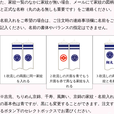
た、家紋一覧のなかに家紋が無い場合、メールにて家紋の図柄
と正式な名称（丸のある無しも重要です）をご連絡ください。
名前入れをご希望の場合は、ご注文時の連絡事項欄に名前をご
記入ください。名前の書体やバランスの指定はできません。
1.吹流しの両面に同一家紋
2.吹流しの片面を青でもう
3.吹流し
を入れる
片面を赤で異なる家紋を入
紋と名
れる
※吉兆、ちりめん京錦、千寿、風舞い、京錦の家紋・名前入れ
の基本色は青ですが、黒にも変更することができます。注文す
るボタン下のセレクトボックスでお選びください。