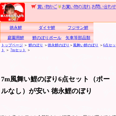
徳永鯉
ダイヤ鯉
フジサン鯉
庭園用鯉
鯉のぼりポール
矢車等部品類
トップページ
＞
鯉のぼり
＞
徳永鯉のぼり
＞
風舞い鯉のぼり
＞
6点セッ
ト
＞
7mセット
＞
7m風舞い鯉のぼり6点セット（ポー
ルなし）が安い 徳永鯉のぼり