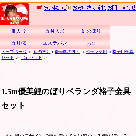
雛人形
五月人形
鯉のぼり
五月幟
エステバン
お香
トップページ
＞
鯉のぼり
＞
優美鯉のぼり
＞
ベランダ用
＞
格子用金具
セット
＞
1.5mセット
＞
1.5m優美鯉のぼりベランダ格子金具
セット