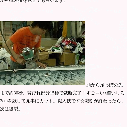
から職人技を見せてもらいます。
頭から尾っぽの先
まで約30秒、背びれ部分15秒で裁断完了！すご～い♪縫いしろ
2cmを残して見事にカット。職人技です☆裁断が終わったら、
次は縫製。