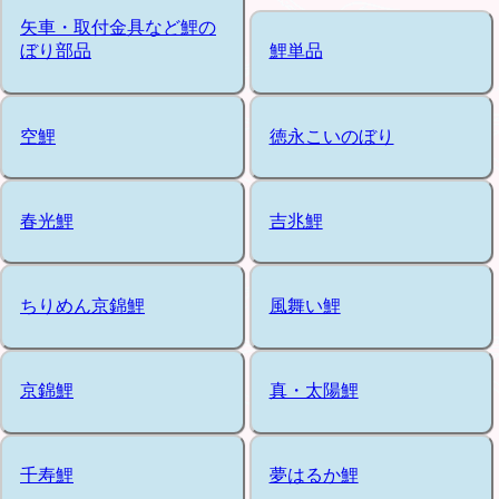
矢車・取付金具など鯉の
ぼり部品
鯉単品
空鯉
徳永こいのぼり
春光鯉
吉兆鯉
ちりめん京錦鯉
風舞い鯉
京錦鯉
真・太陽鯉
千寿鯉
夢はるか鯉