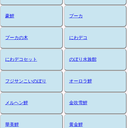
豪鯉
プーカ
プーカの木
にわデコ
にわデコセット
のぼり水族館
フジサンこいのぼり
オーロラ鯉
メルヘン鯉
金吹雪鯉
華美鯉
黄金鯉