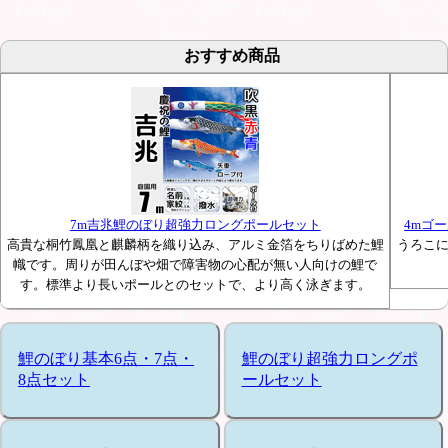
おすすめ商品
7m吉兆鯉のぼり超強力ロングポールセット
4mゴ
高貴な桐竹鳳凰と麒麟柄を織り込み、アルミ金箔をちりばめた鯉
うろこ
幟です。周りが田んぼや畑で障害物の心配が無い人向けの鯉で
す。標準より長いポールとのセットで、より高く泳ぎます。
鯉のぼり基本6点・7点・
鯉のぼり超強力ロングポ
8点セット
ールセット