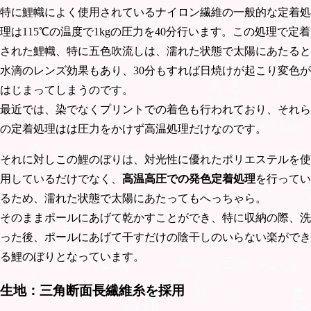
特に鯉幟によく使用されているナイロン繊維の一般的な定着処
理は115℃の温度で1kgの圧力を40分行います。この処理で定着
された鯉幟、特に五色吹流しは、濡れた状態で太陽にあたると
水滴のレンズ効果もあり、30分もすれば日焼けが起こり変色が
はじまってしまうのです。
最近では、染でなくプリントでの着色も行われており、それら
の定着処理はは圧力をかけず高温処理だけなのです。
それに対しこの鯉のぼりは、対光性に優れたポリエステルを使
用しているだけでなく、
高温高圧での発色定着処理
を行ってい
るため、濡れた状態で太陽にあたってもへっちゃら。
そのままポールにあげて乾かすことができ、特に収納の際、洗
った後、ポールにあげて干すだけの陰干しのいらない楽ができ
る鯉のぼりとなっています。
生地：三角断面長繊維糸を採用