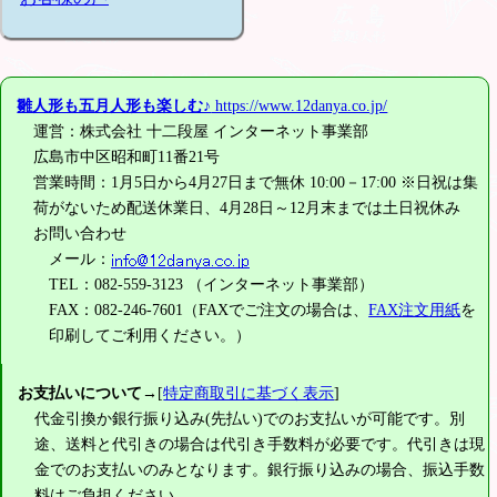
雛人形も五月人形も楽しむ♪
https://www.12danya.co.jp/
運営：株式会社 十二段屋 インターネット事業部
広島市中区昭和町11番21号
営業時間：1月5日から4月27日まで無休 10:00－17:00 ※日祝は集
荷がないため配送休業日、4月28日～12月末までは土日祝休み
お問い合わせ
メール：
TEL：082-559-3123 （インターネット事業部）
FAX：082-246-7601（FAXでご注文の場合は、
FAX注文用紙
を
印刷してご利用ください。）
お支払いについて
→[
特定商取引に基づく表示
]
代金引換か銀行振り込み(先払い)でのお支払いが可能です。別
途、送料と代引きの場合は代引き手数料が必要です。代引きは現
金でのお支払いのみとなります。銀行振り込みの場合、振込手数
料はご負担ください。