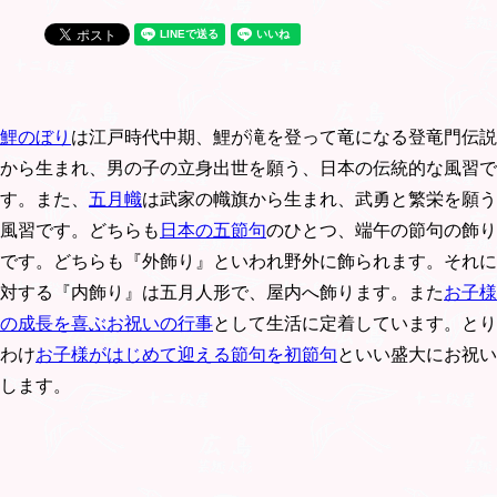
鯉のぼり
は江戸時代中期、鯉が滝を登って竜になる登竜門伝説
から生まれ、男の子の立身出世を願う、日本の伝統的な風習で
す。また、
五月幟
は武家の幟旗から生まれ、武勇と繁栄を願う
風習です。どちらも
日本の五節句
のひとつ、端午の節句の飾り
です。どちらも『外飾り』といわれ野外に飾られます。それに
対する『内飾り』は五月人形で、屋内へ飾ります。また
お子様
の成長を喜ぶお祝いの行事
として生活に定着しています。とり
わけ
お子様がはじめて迎える節句を初節句
といい盛大にお祝い
します。