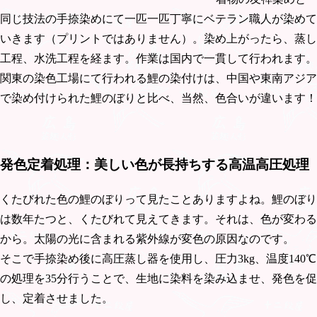
同じ技法の手捺染めにて一匹一匹丁寧にベテラン職人が染めて
いきます（プリントではありません）。染め上がったら、蒸し
工程、水洗工程を経ます。作業は国内で一貫して行われます。
関東の染色工場にて行われる鯉の染付けは、中国や東南アジア
で染め付けられた鯉のぼりと比べ、当然、色合いが違います！
発色定着処理：美しい色が長持ちする高温高圧処理
くたびれた色の鯉のぼりって見たことありますよね。鯉のぼり
は数年たつと、くたびれて見えてきます。それは、色が変わる
から。太陽の光に含まれる紫外線が変色の原因なのです。
そこで手捺染め後に高圧蒸し器を使用し、圧力3kg、温度140℃
の処理を35分行うことで、生地に染料を染み込ませ、発色を促
し、定着させました。