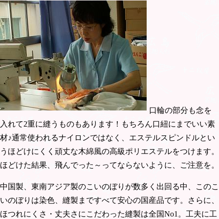
口輪の部分も念を
入れて2重に縫うものもあります！もちろん口紐にまでいい素
材♪通常使われるナイロンではなく、エステルスピンドルとい
うほどけにくく頑丈な木綿風の高級ポリエステルをつけます。
ほどけた結果、飛んでった～ってならないように、ご注意を。
中国製、東南アジア製のこいのぼりが数多く出回る中、このこ
いのぼりは染色、縫製まですべて安心の国産品です。さらに、
ほつれにくさ・丈夫さにこだわった縫製は全国No1。工夫に工