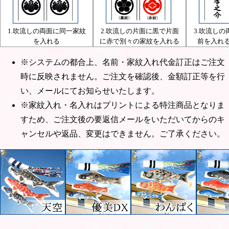
1.吹流しの両面に同一家紋
2.吹流しの片面に黒で片面
3.吹流し
を入れる
に赤で別々の家紋を入れる
前を入れる
※システムの都合上、名前・家紋入れ代金訂正はご注文
時に反映されません。ご注文を確認後、金額訂正等を行
い、メールにてお知らせいたします。
※家紋入れ・名入れはプリントによる特注商品となりま
すため、ご注文後の要返信メールをいただいてからのキ
ャンセルや返品、変更はできません。ご了承ください。