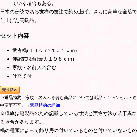
ている場合もある。
日本の伝統である友禅の技法で染め上げ、さらに豪華な金箔で
仕上げた高級品。
セット内容
武者幟(４３ｃｍ×１６１ｃｍ)
伸縮式幟台(最大１９８ｃｍ)
家紋・名前入れ含む
仕立て付
売り切れ
※
返品特約
- 家紋・名入れを含む商品については返品・キャンセル・途
中変更不可。→
返品特約の詳細
※幟旗は縫製品のため記載している寸法と実物寸法が若干異な
る場合があります。
幟の種類によって飾り房の付いているものと付いていないもの