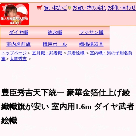
ダイヤ幟
徳永幟
フジサン幟
室内名前旗
幟用ポール
幟掲揚器具
トップページ
＞
五月幟・武者幟
＞
武者絵幟
＞
室内幟・男の子用名前
旗
＞
太閤秀吉
＞
豊臣秀吉天下統一 豪華金箔仕上げ綾
織幟旗が安い 室内用1.6m ダイヤ武者
絵幟