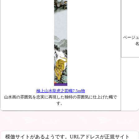
ベージ
極上山水龍虎之図幟7.5m物
山水画の雰囲気を忠実に再現した独特の雰囲気に仕上げた幟で
す。
模倣サイトがあるようです。URLアドレスが正規サイト