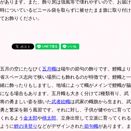
があります。また、飾り房は強風等で壊れやすいので、お届け
時についているビニール袋を取らずに被せたまま旗に取り付け
てお飾りください。
五月の空にたなびく
五月幟
は端午の節句の飾りです。鯉幟より
省スペース志向で狭い場所にも飾れるのが特徴です。鯉幟と一
緒に飾ったりもしますし、地域によって幟がメインで鯉幟が脇
になる場合もあります。五月幟も大きく分けて2種類有り、武
将の勇ましい姿を描いた
武者絵幟
は武家の幟旗から生まれ、武
勇と繁栄を願う風習です。それに対し、子供が健やかに育って
くれるよう
金太郎
や
桃太郎
、立身出世して立派に育ってくれる
ように
鯉の滝登り
などがデザインされた
節句幟
があります。ま