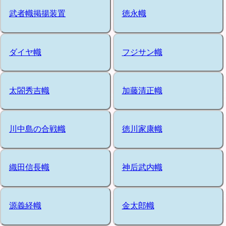
武者幟掲揚装置
徳永幟
ダイヤ幟
フジサン幟
太閤秀吉幟
加藤清正幟
川中島の合戦幟
徳川家康幟
織田信長幟
神后武内幟
源義経幟
金太郎幟