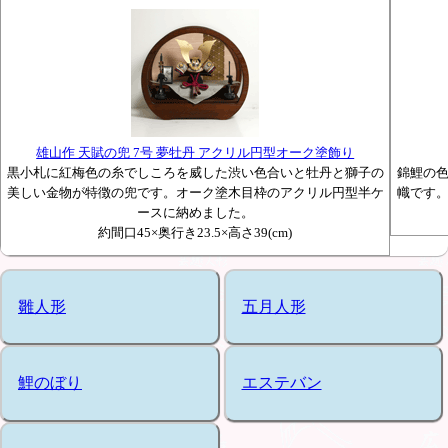
雄山作 天賦の兜 7号 夢牡丹 アクリル円型オーク塗飾り
黒小札に紅梅色の糸でしころを威した渋い色合いと牡丹と獅子の
錦鯉の
美しい金物が特徴の兜です。オーク塗木目枠のアクリル円型半ケ
幟です
ースに納めました。
約間口45×奥行き23.5×高さ39(cm)
雛人形
五月人形
鯉のぼり
エステバン