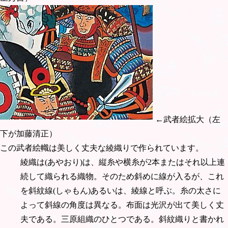
←武者絵拡大（左
下が加藤清正）
この武者絵幟は美しく丈夫な綾織りで作られています。
綾織は(あやおり)は、縦糸や横糸が2本またはそれ以上連
続して織られる織物。そのため斜めに線が入るが、これ
を斜紋線(しゃもん)あるいは、綾線と呼ぶ。糸の太さに
よって斜線の角度は異なる。布面は光沢が出て美しく丈
夫である。三原組織のひとつである。斜紋織りと書かれ