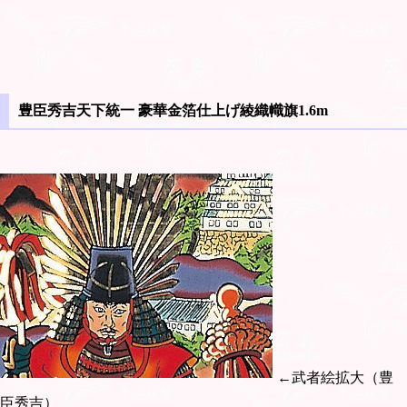
豊臣秀吉天下統一 豪華金箔仕上げ綾織幟旗1.6m
←武者絵拡大（豊
臣秀吉）