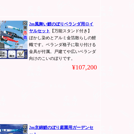
2m風舞い鯉のぼりベランダ用ロイ
ヤルセット
【万能スタンド付き】
ぼかし染めとアルミ金箔散らしの鯉
幟です。ベランダ格子に取り付ける
金具が付属。戸建てや広いベランダ
向けのこいのぼりです。
¥107,200
2m京錦鯉のぼり庭園用ガーデンセ