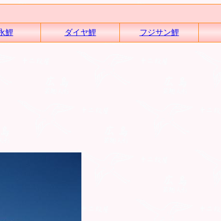
永鯉
ダイヤ鯉
フジサン鯉