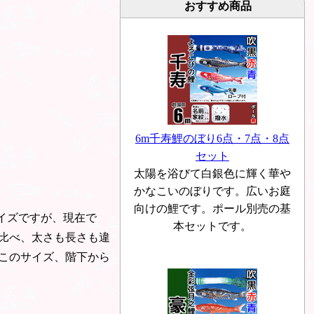
おすすめ商品
6m千寿鯉のぼり6点・7点・8点
セット
太陽を浴びて白銀色に輝く華や
かなこいのぼりです。広いお庭
向けの鯉です。ポール別売の基
イズですが、現在で
本セットです。
に比べ、太さも長さも違
このサイズ、階下から