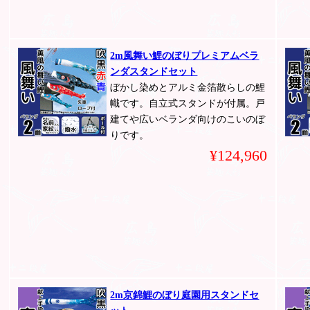
2m風舞い鯉のぼりプレミアムベラ
ンダスタンドセット
ぼかし染めとアルミ金箔散らしの鯉
幟です。自立式スタンドが付属。戸
建てや広いベランダ向けのこいのぼ
りです。
¥124,960
2m京錦鯉のぼり庭園用スタンドセ