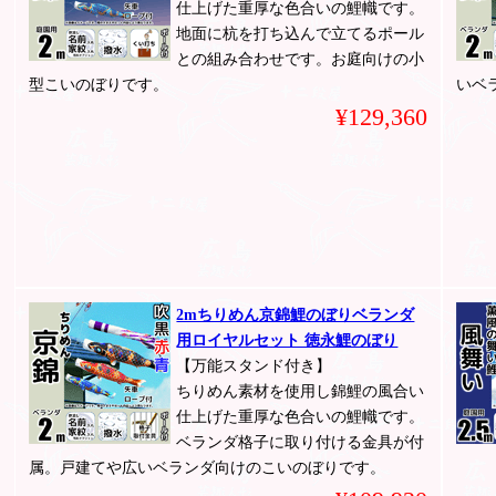
仕上げた重厚な色合いの鯉幟です。
地面に杭を打ち込んで立てるポール
との組み合わせです。お庭向けの小
型こいのぼりです。
いベ
¥129,360
2mちりめん京錦鯉のぼりベランダ
用ロイヤルセット 徳永鯉のぼり
【万能スタンド付き】
ちりめん素材を使用し錦鯉の風合い
仕上げた重厚な色合いの鯉幟です。
ベランダ格子に取り付ける金具が付
属。戸建てや広いベランダ向けのこいのぼりです。