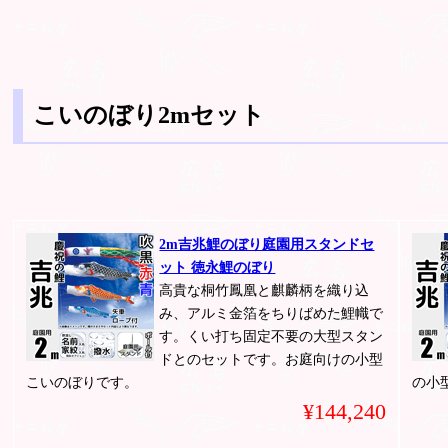
こいのぼり2mセット
2m吉兆鯉のぼり庭園用スタンドセ
ット 徳永鯉のぼり
高貴な桐竹鳳凰と麒麟柄を織り込
み、アルミ金箔をちりばめた鯉幟で
す。くい打ち固定不要の大型スタン
ドとのセットです。お庭向けの小型
こいのぼりです。
の小
¥144,240