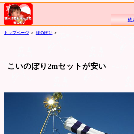
徳
トップページ
＞
鯉のぼり
＞
こいのぼり2mセットが安い