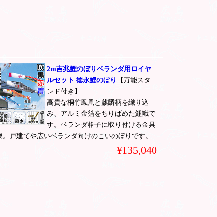
2m吉兆鯉のぼりベランダ用ロイヤ
ルセット 徳永鯉のぼり
【万能スタ
ンド付き】
高貴な桐竹鳳凰と麒麟柄を織り込
み、アルミ金箔をちりばめた鯉幟で
す。ベランダ格子に取り付ける金具
属。戸建てや広いベランダ向けのこいのぼりです。
¥135,040