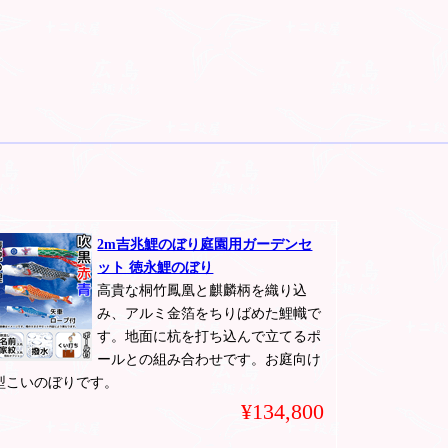
2m吉兆鯉のぼり庭園用ガーデンセ
ット 徳永鯉のぼり
高貴な桐竹鳳凰と麒麟柄を織り込
み、アルミ金箔をちりばめた鯉幟で
す。地面に杭を打ち込んで立てるポ
ールとの組み合わせです。お庭向け
型こいのぼりです。
¥134,800