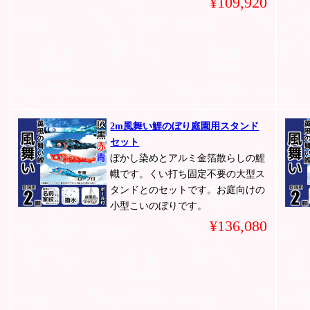
¥109,920
2m風舞い鯉のぼり庭園用スタンド
セット
ぼかし染めとアルミ金箔散らしの鯉
幟です。くい打ち固定不要の大型ス
タンドとのセットです。お庭向けの
小型こいのぼりです。
¥136,080