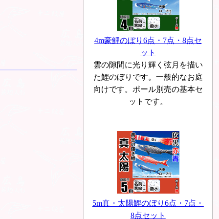
4m豪鯉のぼり6点・7点・8点セ
ット
雲の隙間に光り輝く弦月を描い
た鯉のぼりです。一般的なお庭
向けです。ポール別売の基本セ
ットです。
5m真・太陽鯉のぼり6点・7点・
8点セット