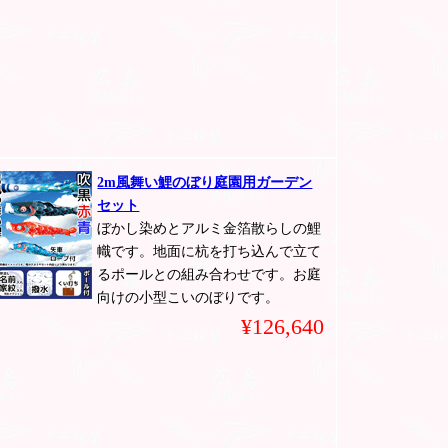
2m風舞い鯉のぼり庭園用ガーデン
セット
ぼかし染めとアルミ金箔散らしの鯉
幟です。地面に杭を打ち込んで立て
るポールとの組み合わせです。お庭
向けの小型こいのぼりです。
¥126,640