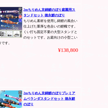
2mちりめん京錦鯉のぼり庭園用ス
タンドセット 徳永鯉のぼり
ちりめん素材を使用し錦鯉の風合い
仕上げた重厚な色合いの鯉幟です。
くい打ち固定不要の大型スタンドと
のセットです。お庭向けの小型こい
りです。
¥138,800
2mちりめん京錦鯉のぼりプレミア
ムベランダスタンドセット 徳永鯉
のぼり