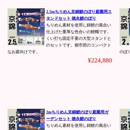
2.5mちりめん京錦鯉のぼり庭園用ス
タンドセット 徳永鯉のぼり
ちりめん素材を使用し錦鯉の風合い
仕上げた重厚な色合いの鯉幟です。
くい打ち固定不要の大型スタンドと
のセットです。都市部のコンパクト
なお庭向けです。
のぼ
¥224,880
2mちりめん京錦鯉のぼり庭園用ガ
ーデンセット 徳永鯉のぼり
ちりめん素材を使用し錦鯉の風合い