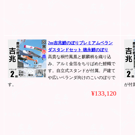
2m吉兆鯉のぼりプレミアムベラン
ダスタンドセット 徳永鯉のぼり
高貴な桐竹鳳凰と麒麟柄を織り込
み、アルミ金箔をちりばめた鯉幟で
す。自立式スタンドが付属。戸建て
や広いベランダ向けのこいのぼりで
す。
が付
¥133,120