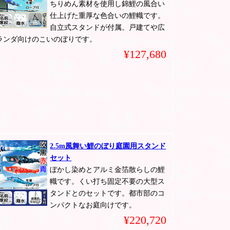
ちりめん素材を使用し錦鯉の風合い
仕上げた重厚な色合いの鯉幟です。
自立式スタンドが付属。戸建てや広
ランダ向けのこいのぼりです。
¥127,680
2.5m風舞い鯉のぼり庭園用スタンド
セット
ぼかし染めとアルミ金箔散らしの鯉
幟です。くい打ち固定不要の大型ス
タンドとのセットです。都市部のコ
ンパクトなお庭向けです。
¥220,720