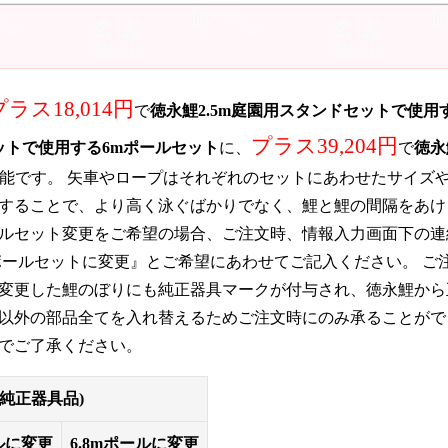
プラス18,014円
で
徳永鯉2.5m庭園用スタンドセットで使用す
プラス39,204円
ットで使用する6mポールセット
に、
で
徳永
能です。 矢車やロープはそれぞれのセットにあわせたサイズ
することで、より高く泳ぐばかりでなく、鯉と鯉の間隔をあけ
ルセット変更をご希望の場合、ご注文時、情報入力画面下の連絡
mポールセットに変更』とご希望にあわせてご記入ください。 ご
変更した鯉のぼりにも純正器具マークが付与され、徳永鯉から
以外の部品全てを入れ替えるためご注文時にのみ承ることがで
でご了承ください。
純正器具品)
ルに変更
6.8mポールに変更