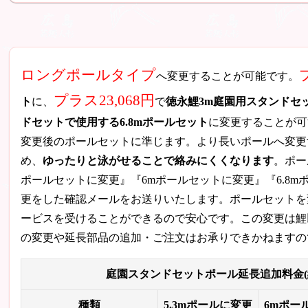
ロングポールタイプ
へ変更することが可能です。
プラス23,068円
ト
に、
で
徳永鯉3m庭園用スタンドセ
ドセットで使用する6.8mポールセット
に変更することが可
変更後のポールセットに準じます。より長いポールへ変更
め、
ゆったりと泳がせることで絡みにくくなります
。ポー
ポールセットに変更』『6mポールセットに変更』『6.8
更をした確認メールをお送りいたします。ポールセットを
ービスを受けることができるので安心です。この変更は鯉
の変更や延長部品の追加・ご注文はお承りできかねますの
庭園スタンドセットポール延長追加料金(
種類
5.3mポールに変更
6mポー