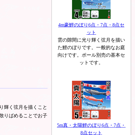
4m豪鯉のぼり6点・7点・8点セ
ット
雲の隙間に光り輝く弦月を描い
た鯉のぼりです。一般的なお庭
向けです。ポール別売の基本セ
ットです。
り輝く弦月を描くこと
散りばめることでお子
5m真・太陽鯉のぼり6点・7点・
8点セット