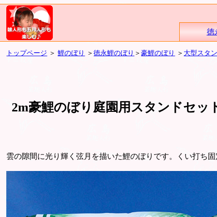
徳
トップページ
＞
鯉のぼり
＞
徳永鯉のぼり
＞
豪鯉のぼり
＞
大型スタ
2m豪鯉のぼり庭園用スタンドセッ
雲の隙間に光り輝く弦月を描いた鯉のぼりです。くい打ち固