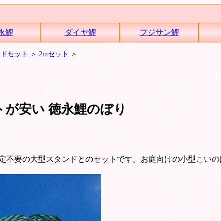
永鯉
ダイヤ鯉
フジサン鯉
ンドセット
＞
2mセット
＞
トが安い 徳永鯉のぼり
定不要の大型スタンドとのセットです。お庭向けの小型こいの