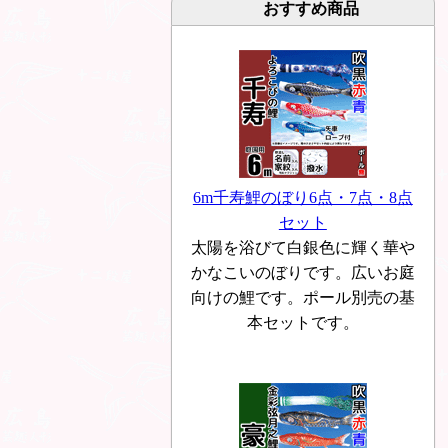
おすすめ商品
6m千寿鯉のぼり6点・7点・8点
セット
太陽を浴びて白銀色に輝く華や
かなこいのぼりです。広いお庭
向けの鯉です。ポール別売の基
本セットです。