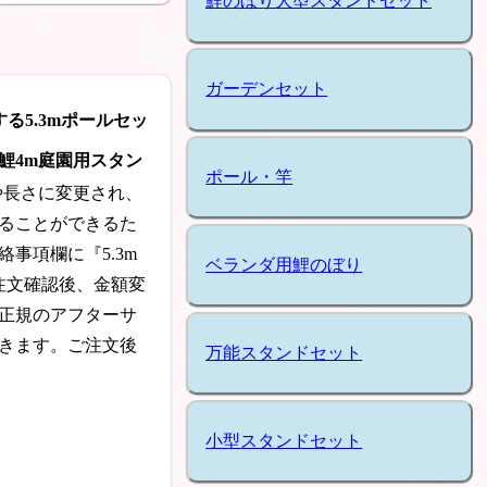
鯉のぼり大型スタンドセット
ガーデンセット
る5.3mポールセッ
鯉4m庭園用スタン
ポール・竿
や長さに変更され、
ることができるた
事項欄に『5.3m
ベランダ用鯉のぼり
注文確認後、金額変
正規のアフターサ
きます。ご注文後
万能スタンドセット
小型スタンドセット