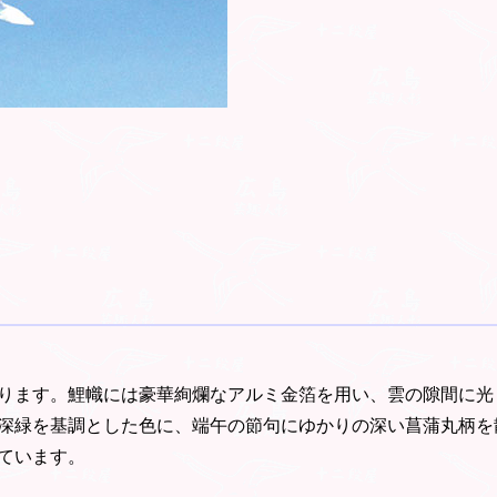
ります。鯉幟には豪華絢爛なアルミ金箔を用い、雲の隙間に光
深緑を基調とした色に、端午の節句にゆかりの深い菖蒲丸柄を
ています。