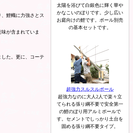
太陽を浴びて白銀色に輝く華や
かなこいのぼりです。少し広い
り、鯉幟に力強さとス
お庭向けの鯉です。ポール別売
の基本セットです。
意味が含まれていま
ました。更に、コーテ
超強力スルスルポール
超強力なのに大人2人で楽々立
てられる張り綱不要で安全第一
の鯉のぼり用アルミポールで
す。セメントでしっかり土台を
固める張り綱不要タイプ。