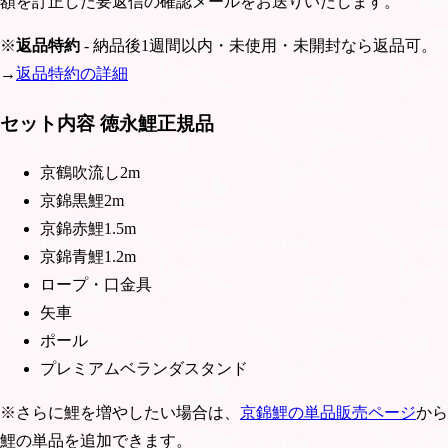
額を訂正した要返信の確認メールをお送りいたします。
※
返品特約
- 納品後1週間以内・未使用・未開封なら返品可。
→
返品特約の詳細
セット内容 徳永鯉正規品
京鶴吹流し2m
京錦黒鯉2m
京錦赤鯉1.5m
京錦青鯉1.2m
ロープ・口金具
矢車
ポール
プレミアムベランダスタンド
※さらに鯉を増やしたい場合は、
京錦鯉の単品販売ページ
から
鯉の単品を追加できます。