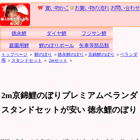
徳永鯉
ダイヤ鯉
フジサン鯉
庭園用鯉
鯉のぼりポール
矢車等部品類
トップページ
＞
鯉のぼり
＞
徳永鯉のぼり
＞
京錦鯉のぼり
＞
ベランダ
用
＞
スタンドセット
＞
2mセット
＞
2m京錦鯉のぼりプレミアムベランダ
スタンドセットが安い 徳永鯉のぼり