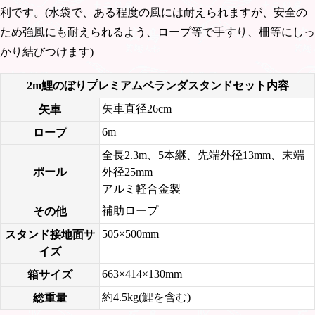
利です。(水袋で、ある程度の風には耐えられますが、安全の
ため強風にも耐えられるよう、ロープ等で手すり、柵等にしっ
かり結びつけます)
2m鯉のぼりプレミアムベランダスタンドセット内容
矢車直径26cm
矢車
6m
ロープ
全長2.3m、5本継、先端外径13mm、末端
ポール
外径25mm
アルミ軽合金製
補助ロープ
その他
505×500mm
スタンド接地面サ
イズ
663×414×130mm
箱サイズ
約4.5kg(鯉を含む)
総重量