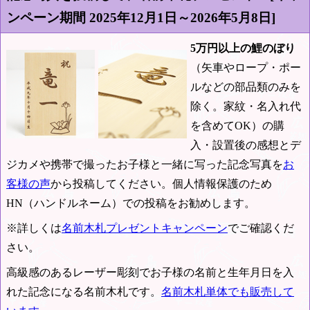
ンペーン期間
2025年12月1日～2026年5月8日
]
5万円以上の鯉のぼり
（矢車やロープ・ポー
ルなどの部品類のみを
除く。家紋・名入れ代
を含めてOK）の購
入・設置後の感想とデ
ジカメや携帯で撮ったお子様と一緒に写った記念写真を
お
客様の声
から投稿してください。個人情報保護のため
HN（ハンドルネーム）での投稿をお勧めします。
※詳しくは
名前木札プレゼントキャンペーン
でご確認くだ
さい。
高級感のあるレーザー彫刻でお子様の名前と生年月日を入
れた記念になる名前木札です。
名前木札単体でも販売して