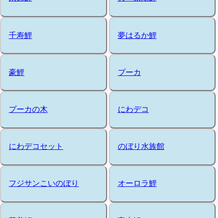
千寿鯉
夢はるか鯉
豪鯉
プーカ
プーカの木
にわデコ
にわデコセット
のぼり水族館
フジサンこいのぼり
オーロラ鯉