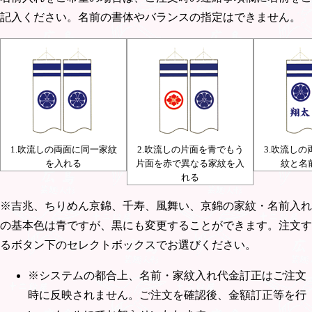
記入ください。名前の書体やバランスの指定はできません。
1.吹流しの両面に同一家紋
2.吹流しの片面を青でもう
3.吹流し
を入れる
片面を赤で異なる家紋を入
紋と名
れる
※吉兆、ちりめん京錦、千寿、風舞い、京錦の家紋・名前入れ
の基本色は青ですが、黒にも変更することができます。注文す
るボタン下のセレクトボックスでお選びください。
※システムの都合上、名前・家紋入れ代金訂正はご注文
時に反映されません。ご注文を確認後、金額訂正等を行