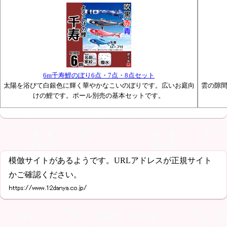
6m千寿鯉のぼり6点・7点・8点セット
太陽を浴びて白銀色に輝く華やかなこいのぼりです。広いお庭向
雲の隙
けの鯉です。ポール別売の基本セットです。
模倣サイトがあるようです。URLアドレスが正規サイト
かご確認ください。