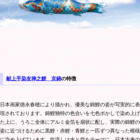
献上手染友禅之鯉 京錦
の特徴
日本画家徳永春穂により描かれ、優美な錦鯉の姿が写実的に表
現されております。錦鯉独特の色合いを七色ボかしで染め上げ
た上に、うろこ全体にアルミ金箔を扇状に配し、実際の錦鯉の
姿に近づけるために黒鯉・赤鯉・青鯉と一匹ずつ異なった模様
に染め上げています。吹流しは水と空をテーマに、日本古来の