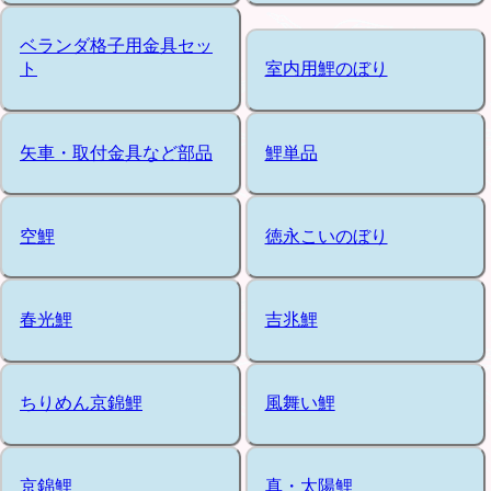
ベランダ格子用金具セッ
ト
室内用鯉のぼり
矢車・取付金具など部品
鯉単品
空鯉
徳永こいのぼり
春光鯉
吉兆鯉
ちりめん京錦鯉
風舞い鯉
京錦鯉
真・太陽鯉