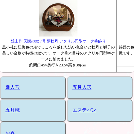
雄山作 天賦の兜 7号 夢牡丹 アクリル円型オーク塗飾り
黒小札に紅梅色の糸でしころを威した渋い色合いと牡丹と獅子の
錦鯉の
美しい金物が特徴の兜です。オーク塗木目枠のアクリル円型半ケ
幟です
ースに納めました。
約間口45×奥行き23.5×高さ39(cm)
雛人形
五月人形
五月幟
エステバン
お香