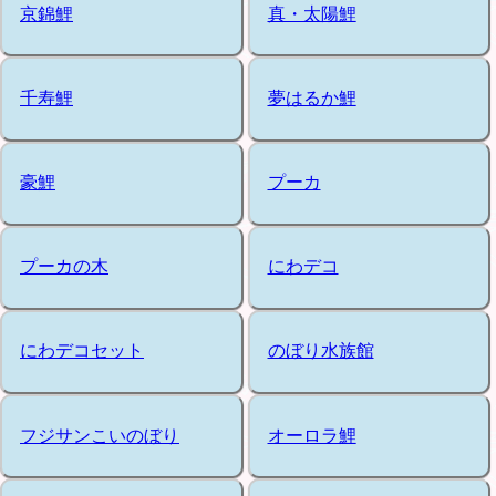
京錦鯉
真・太陽鯉
千寿鯉
夢はるか鯉
豪鯉
プーカ
プーカの木
にわデコ
にわデコセット
のぼり水族館
フジサンこいのぼり
オーロラ鯉