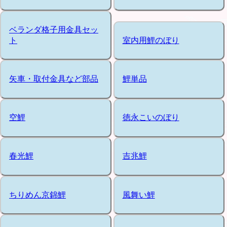
ベランダ格子用金具セッ
ト
室内用鯉のぼり
矢車・取付金具など部品
鯉単品
空鯉
徳永こいのぼり
春光鯉
吉兆鯉
ちりめん京錦鯉
風舞い鯉