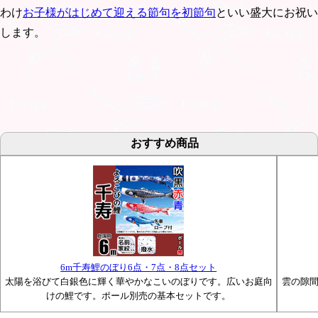
わけ
お子様がはじめて迎える節句を初節句
といい盛大にお祝い
します。
おすすめ商品
6m千寿鯉のぼり6点・7点・8点セット
太陽を浴びて白銀色に輝く華やかなこいのぼりです。広いお庭向
雲の隙
けの鯉です。ポール別売の基本セットです。