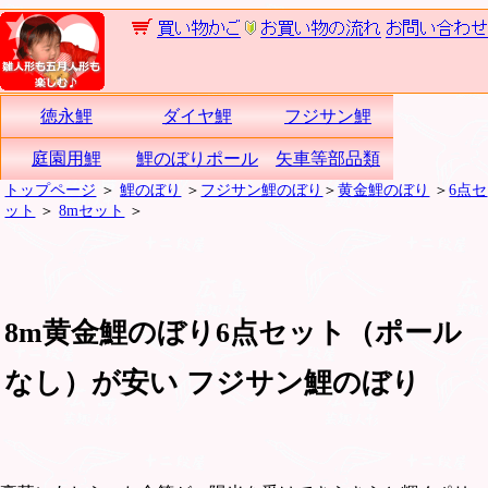
徳永鯉
ダイヤ鯉
フジサン鯉
庭園用鯉
鯉のぼりポール
矢車等部品類
トップページ
＞
鯉のぼり
＞
フジサン鯉のぼり
＞
黄金鯉のぼり
＞
6点セ
ット
＞
8mセット
＞
8m黄金鯉のぼり6点セット（ポール
なし）が安い フジサン鯉のぼり