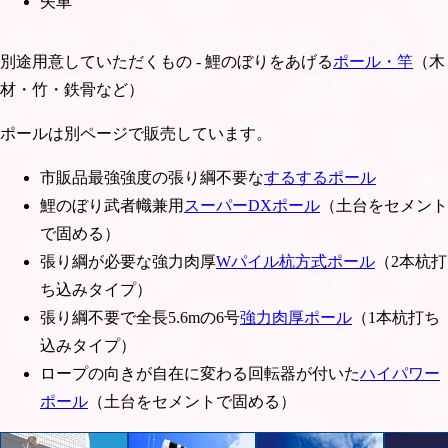
矢車
別途用意していただくもの - 鯉のぼりをあげる
ポール・竿
（木
材・竹・鉄骨など）
ポールは別ページで販売しています。
市販品最強強度の張り綱不要な
するするポール
鯉のぼり武者幟兼用
スーパーDXポール
（土台をセメント
で固める）
張り綱が必要な強力肉厚
Wパイル杭方式ポール
（2本杭打
ち込みタイプ）
張り綱不要で全長5.6mの6号
強力肉厚ポール
（1本杭打ち
込みタイプ）
ロープの向きが自在に変わる回転器が付いた
ハイパワー
ポール
（土台をセメントで固める）