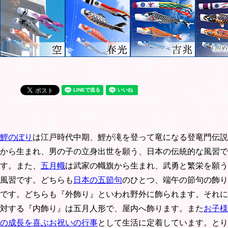
鯉のぼり
は江戸時代中期、鯉が滝を登って竜になる登竜門伝説
から生まれ、男の子の立身出世を願う、日本の伝統的な風習で
す。また、
五月幟
は武家の幟旗から生まれ、武勇と繁栄を願う
風習です。どちらも
日本の五節句
のひとつ、端午の節句の飾り
です。どちらも『外飾り』といわれ野外に飾られます。それに
対する『内飾り』は五月人形で、屋内へ飾ります。また
お子様
の成長を喜ぶお祝いの行事
として生活に定着しています。とり