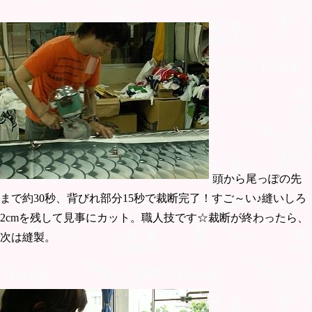
頭から尾っぽの先
まで約30秒、背びれ部分15秒で裁断完了！すご～い♪縫いしろ
2cmを残して見事にカット。職人技です☆裁断が終わったら、
次は縫製。