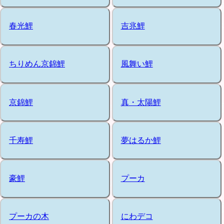
春光鯉
吉兆鯉
ちりめん京錦鯉
風舞い鯉
京錦鯉
真・太陽鯉
千寿鯉
夢はるか鯉
豪鯉
プーカ
プーカの木
にわデコ