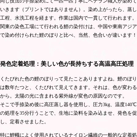
同じ技法の手捺染めにて一匹一匹丁寧にベテラン職人が染めて
いきます（プリントではありません）。染め上がったら、蒸し
工程、水洗工程を経ます。作業は国内で一貫して行われます。
関東の染色工場にて行われる鯉の染付けは、中国や東南アジア
で染め付けられた鯉のぼりと比べ、当然、色合いが違います！
発色定着処理：美しい色が長持ちする高温高圧処理
くたびれた色の鯉のぼりって見たことありますよね。鯉のぼり
は数年たつと、くたびれて見えてきます。それは、色が変わる
から。太陽の光に含まれる紫外線が変色の原因なのです。
そこで手捺染め後に高圧蒸し器を使用し、圧力3kg、温度140℃
の処理を35分行うことで、生地に染料を染み込ませ、発色を促
し、定着させました。
特に鯉幟によく使用されているナイロン繊維の一般的な定着処