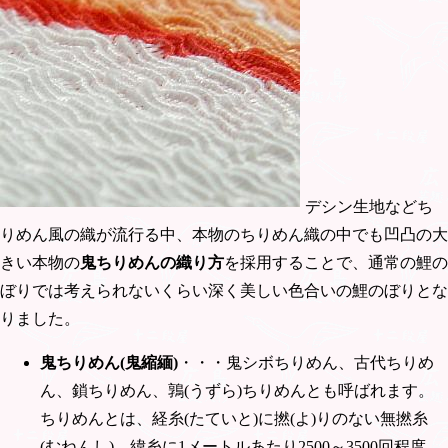
デシン生地などち
りめん風の織が流行る中、本物のちりめん織の中でも凹凸の大
きい本物の
鬼ちりめんの織り方
を採用することで、通常の鯉の
ぼりでは考えられないくらい深く美しい色合いの鯉のぼりとな
りました。
鬼ちりめん(鬼縮緬)
・・・鬼シボちりめん、古代ちりめ
ん、鎖ちりめん、鶉(うずら)ちりめんとも呼ばれます。
ちりめんとは、経糸(たていと)に撚(よ)りのない無撚糸
(むねんし)、緯糸に1メートルあたり2500～3500回程度