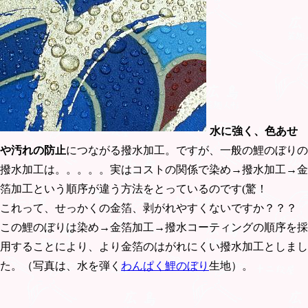
水に強く、色あせ
や汚れの防止
につながる撥水加工。ですが、一般の鯉のぼりの
撥水加工は。。。。。実はコストの関係で染め→撥水加工→金
箔加工という順序が違う方法をとっているのです(驚！
これって、せっかくの金箔、剥がれやすくないですか？？？
この鯉のぼりは染め→金箔加工→撥水コーティングの順序を採
用することにより、より金箔のはがれにくい撥水加工としまし
た。（写真は、水を弾く
わんぱく鯉のぼり
生地）。