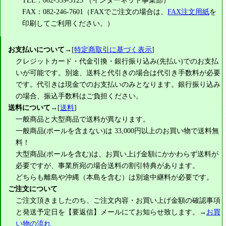
TEL：082-559-3123 （インターネット事業部）
FAX：082-246-7601（FAXでご注文の場合は、
FAX注文用紙
を
印刷してご利用ください。）
お支払いについて
→[
特定商取引に基づく表示
]
クレジットカード・代金引換・銀行振り込み(先払い)でのお支払
いが可能です。別途、送料と代引きの場合は代引き手数料が必要
です。代引きは現金でのお支払いのみとなります。銀行振り込み
の場合、振込手数料はご負担ください。
送料について
→[
送料
]
一般商品と大型商品で送料が異なります。
一般商品(ポールを含まない)は
33,000円
以上のお買い物で送料無
料！
大型商品(ポールを含む)は、お買い上げ金額にかかわらず送料が
必要ですが、事業所宛の場合送料の割引特典があります。
どちらも離島や沖縄（本島を含む）は別途中継料が必要です。
ご注文について
ご注文頂きましたのち、ご注文内容・お買い上げ金額の確認事項
と発送予定日を【要返信】メールにてお知らせ致します。→
お買
い物の流れ