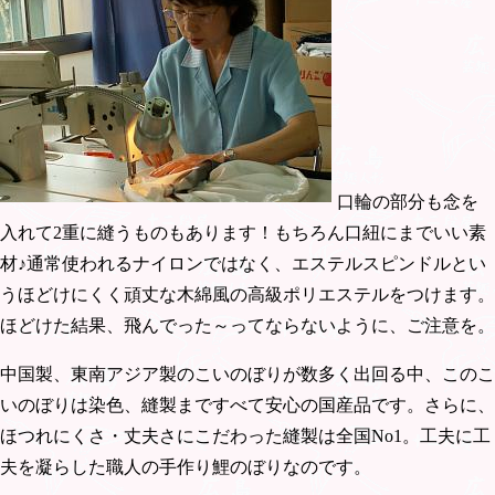
口輪の部分も念を
入れて2重に縫うものもあります！もちろん口紐にまでいい素
材♪通常使われるナイロンではなく、エステルスピンドルとい
うほどけにくく頑丈な木綿風の高級ポリエステルをつけます。
ほどけた結果、飛んでった～ってならないように、ご注意を。
中国製、東南アジア製のこいのぼりが数多く出回る中、このこ
いのぼりは染色、縫製まですべて安心の国産品です。さらに、
ほつれにくさ・丈夫さにこだわった縫製は全国No1。工夫に工
夫を凝らした職人の手作り鯉のぼりなのです。