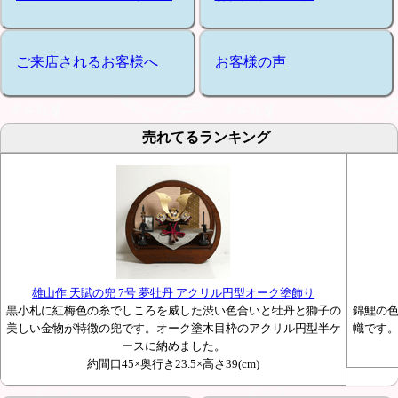
ご来店されるお客様へ
お客様の声
売れてるランキング
雄山作 天賦の兜 7号 夢牡丹 アクリル円型オーク塗飾り
黒小札に紅梅色の糸でしころを威した渋い色合いと牡丹と獅子の
錦鯉の
美しい金物が特徴の兜です。オーク塗木目枠のアクリル円型半ケ
幟です
ースに納めました。
約間口45×奥行き23.5×高さ39(cm)