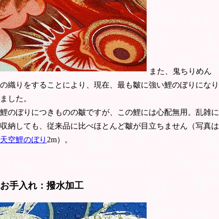
また、鬼ちりめん
の織りをすることにより、現在、最も皺に強い鯉のぼりになり
ました。
鯉のぼりにつきものの皺ですが、この鯉には心配無用。乱雑に
収納しても、従来品に比べほとんど皺が目立ちません（写真は
天空鯉のぼり
2m）。
お手入れ：撥水加工