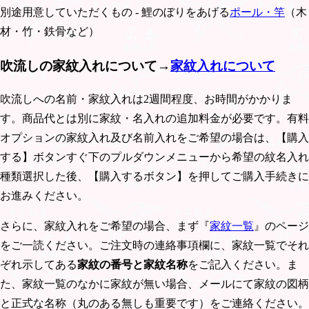
別途用意していただくもの - 鯉のぼりをあげる
ポール・竿
（木
材・竹・鉄骨など）
吹流しの家紋入れについて→
家紋入れについて
吹流しへの名前・家紋入れは2週間程度、お時間がかかりま
す。商品代とは別に家紋・名入れの追加料金が必要です。有料
オプションの家紋入れ及び名前入れをご希望の場合は、【購入
する】ボタンすぐ下のプルダウンメニューから希望の紋名入れ
種類選択した後、【購入するボタン】を押してご購入手続きに
お進みください。
さらに、家紋入れをご希望の場合、まず『
家紋一覧
』のページ
をご一読ください。ご注文時の連絡事項欄に、家紋一覧でそれ
ぞれ示してある
家紋の番号と家紋名称
をご記入ください。ま
た、家紋一覧のなかに家紋が無い場合、メールにて家紋の図柄
と正式な名称（丸のある無しも重要です）をご連絡ください。