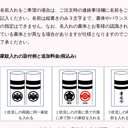
名前入れをご希望の場合は、ご注文時の連絡事項欄に名前をご
記入ください。名前は縦書きのみ３文字まで、書体やバランス
の指定はできません。なお、名入れの書体とお客様の認識され
ている書体とが異なる場合がありますが仕様となりますのでご
了承ください。
家紋入れの染付例と追加料金(税込み)
1.吹流しの両面に同一家紋
2.吹流しの片面に黒で片面
3.吹流し
を入れる
に赤で別々の家紋を入れる
前を入れる