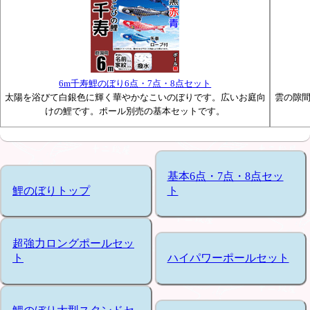
6m千寿鯉のぼり6点・7点・8点セット
太陽を浴びて白銀色に輝く華やかなこいのぼりです。広いお庭向
雲の隙
けの鯉です。ポール別売の基本セットです。
基本6点・7点・8点セッ
鯉のぼりトップ
ト
超強力ロングポールセッ
ト
ハイパワーポールセット