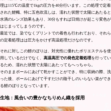
理は115℃の温度で1kgの圧力を40分行います。この処理で定着
された鯉幟、特に五色吹流しは、濡れた状態で太陽にあたると
水滴のレンズ効果もあり、30分もすれば日焼けが起こり変色が
はじまってしまうのです。
最近では、染でなくプリントでの着色も行われており、それら
の定着処理はは圧力をかけず高温処理だけなのです。
それに対しこの鯉のぼりは、対光性に優れたポリエステルを使
用しているだけでなく、
高温高圧での発色定着処理
を行ってい
るため、濡れた状態で太陽にあたってもへっちゃら。
そのままポールにあげて乾かすことができ、特に収納の際、洗
った後、ポールにあげて干すだけの陰干しのいらない楽ができ
る鯉のぼりとなっています。
生地：風合いの豊かなちりめん織を採用