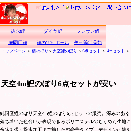
徳永鯉
ダイヤ鯉
フジサン鯉
庭園用鯉
鯉のぼりポール
矢車等部品類
トップページ
＞
鯉のぼり
＞
天空鯉のぼり
＞
6点セット
＞
4mセット
＞
天空4m鯉のぼり6点セットが安い
純国産鯉のぼり天空4m鯉のぼり6点セットの販売。深みのある
落ち着いた色合いが表現できるポリエステルのちりめん生地に
金箔を張り撥水加工まで施した超豪華タイプ。デザインは龍を