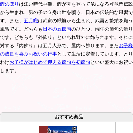
鯉のぼり
は江戸時代中期、鯉が滝を登って竜になる登竜門伝説
から生まれ、男の子の立身出世を願う、日本の伝統的な風習で
す。また、
五月幟
は武家の幟旗から生まれ、武勇と繁栄を願う
風習です。どちらも
日本の五節句
のひとつ、端午の節句の飾り
です。どちらも『外飾り』といわれ野外に飾られます。それに
対する『内飾り』は五月人形で、屋内へ飾ります。また
お子様
の成長を喜ぶお祝いの行事
として生活に定着しています。とり
わけ
お子様がはじめて迎える節句を初節句
といい盛大にお祝い
します。
おすすめ商品