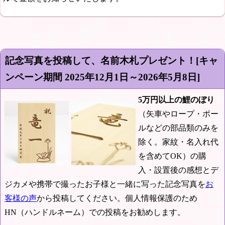
記念写真を投稿して、名前木札プレゼント！[キャ
ンペーン期間
2025年12月1日～2026年5月8日
]
5万円以上の鯉のぼり
（矢車やロープ・ポー
ルなどの部品類のみを
除く。家紋・名入れ代
を含めてOK）の購
入・設置後の感想とデ
ジカメや携帯で撮ったお子様と一緒に写った記念写真を
お
客様の声
から投稿してください。個人情報保護のため
HN（ハンドルネーム）での投稿をお勧めします。