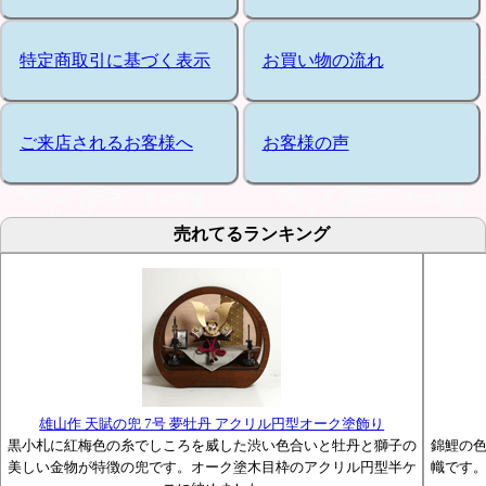
特定商取引に基づく表示
お買い物の流れ
ご来店されるお客様へ
お客様の声
売れてるランキング
雄山作 天賦の兜 7号 夢牡丹 アクリル円型オーク塗飾り
黒小札に紅梅色の糸でしころを威した渋い色合いと牡丹と獅子の
錦鯉の
美しい金物が特徴の兜です。オーク塗木目枠のアクリル円型半ケ
幟です