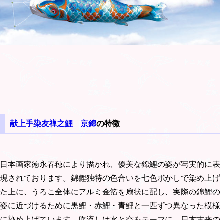
献上手染友禅之鯉 京錦
の特徴
日本画家徳永春穂により描かれ、優美な錦鯉の姿が写実的に表
現されております。錦鯉独特の色合いを七色ボかしで染め上げ
た上に、うろこ全体にアルミ金箔を扇状に配し、実際の錦鯉の
姿に近づけるために黒鯉・赤鯉・青鯉と一匹ずつ異なった模様
に染め上げています。吹流しは水と空をテーマに、日本古来の