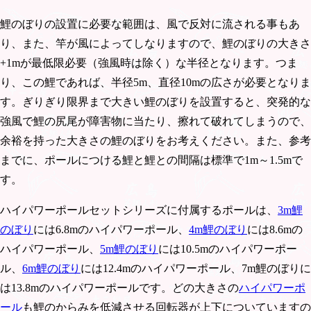
鯉のぼりの設置に必要な範囲は、風で反対に流される事もあ
り、また、竿が風によってしなりますので、鯉のぼりの大きさ
+1mが最低限必要（強風時は除く）な半径となります。つま
り、この鯉であれば、半径5m、直径10mの広さが必要となりま
す。ぎりぎり限界まで大きい鯉のぼりを設置すると、突発的な
強風で鯉の尻尾が障害物に当たり、擦れて破れてしまうので、
余裕を持った大きさの鯉のぼりをお考えください。また、参考
までに、ポールにつける鯉と鯉との間隔は標準で1m～1.5mで
す。
ハイパワーポールセットシリーズに付属するポールは、
3m鯉
のぼり
には6.8mのハイパワーポール、
4m鯉のぼり
には8.6mの
ハイパワーポール、
5m鯉のぼり
には10.5mのハイパワーポー
ル、
6m鯉のぼり
には12.4mのハイパワーポール、7m鯉のぼりに
は13.8mのハイパワーポールです。どの大きさの
ハイパワーポ
ール
も鯉のからみを低減させる回転器が上下についていますの