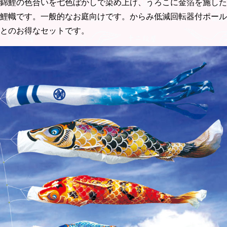
錦鯉の色合いを七色ぼかしで染め上げ、うろこに金箔を施した
鯉幟です。一般的なお庭向けです。からみ低減回転器付ポール
とのお得なセットです。