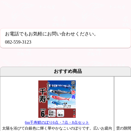
お電話でもお気軽にお問い合わせください。
082-559-3123
おすすめ商品
6m千寿鯉のぼり6点・7点・8点セット
太陽を浴びて白銀色に輝く華やかなこいのぼりです。広いお庭向
雲の隙