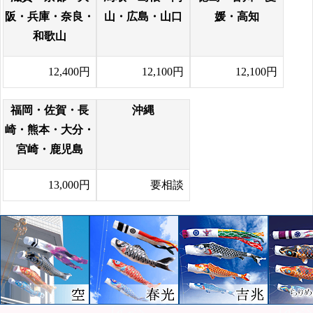
阪・兵庫・奈良・
山・広島・山口
媛・高知
和歌山
12,400円
12,100円
12,100円
福岡・佐賀・長
沖縄
崎・熊本・大分・
宮崎・鹿児島
13,000円
要相談