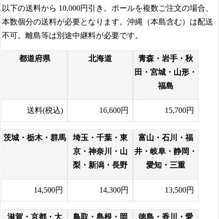
以下の送料から
10,000円
引き。ポールを複数ご注文の場合、
本数個分の送料が必要となります。沖縄（本島含む）は配送
不可。離島等は別途中継料が必要です。
都道府県
北海道
青森・岩手・秋
田・宮城・山形・
福島
送料(税込)
16,600円
15,700円
茨城・栃木・群馬
埼玉・千葉・東
富山・石川・福
京・神奈川・山
井・岐阜・静岡・
梨・新潟・長野
愛知・三重
14,500円
14,300円
13,500円
滋賀・京都・大
鳥取・島根・岡
徳島・香川・愛