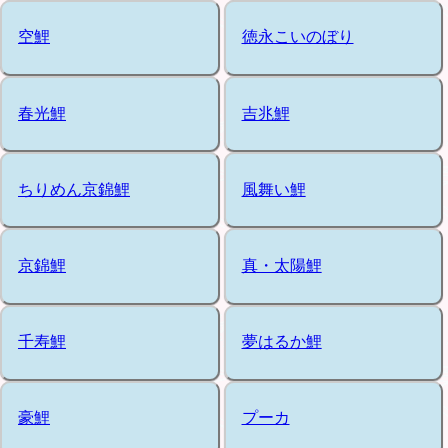
空鯉
徳永こいのぼり
春光鯉
吉兆鯉
ちりめん京錦鯉
風舞い鯉
京錦鯉
真・太陽鯉
千寿鯉
夢はるか鯉
豪鯉
プーカ