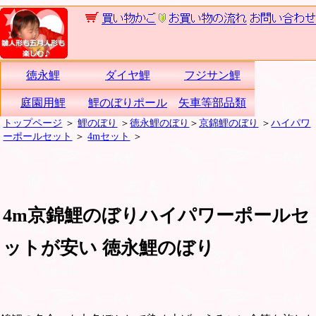
徳永鯉
ダイヤ鯉
フジサン鯉
庭園用鯉
鯉のぼりポール
矢車等部品類
トップページ
＞
鯉のぼり
＞
徳永鯉のぼり
＞
京錦鯉のぼり
＞
ハイパワ
ーポールセット
＞
4mセット
＞
4m京錦鯉のぼりハイパワーポールセ
ットが安い 徳永鯉のぼり