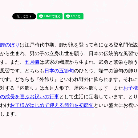
鯉のぼり
は江戸時代中期、鯉が滝を登って竜になる登竜門伝説
から生まれ、男の子の立身出世を願う、日本の伝統的な風習で
す。また、
五月幟
は武家の幟旗から生まれ、武勇と繁栄を願う
風習です。どちらも
日本の五節句
のひとつ、端午の節句の飾り
です。どちらも『外飾り』といわれ野外に飾られます。それに
対する『内飾り』は五月人形で、屋内へ飾ります。また
お子様
の成長を喜ぶお祝いの行事
として生活に定着しています。とり
わけ
お子様がはじめて迎える節句を初節句
といい盛大にお祝い
します。