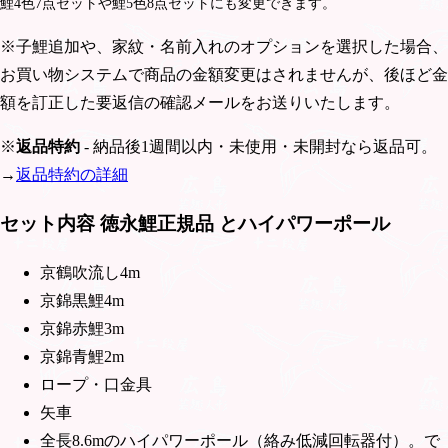
鯉4色7点セットや鯉5色8点セットにも変更できます。
※子鯉追加や、家紋・名前入れのオプションを選択した場合、
お買い物システムで商品の金額変更はされませんが、後ほど金
額を訂正した要返信の確認メールをお送りいたします。
※
返品特約
- 納品後1週間以内・未使用・未開封なら返品可。
→
返品特約の詳細
セット内容 徳永鯉正規品 とハイパワーポール
京鶴吹流し4m
京錦黒鯉4m
京錦赤鯉3m
京錦青鯉2m
ロープ・口金具
矢車
全長8.6mのハイパワーポール（絡み低減回転器付）。で