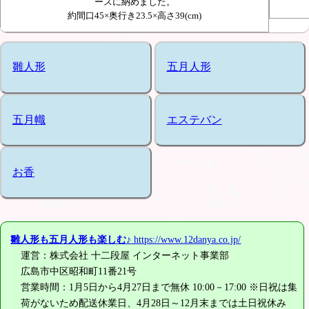
ースに納めました。
約間口45×奥行き23.5×高さ39(cm)
雛人形
五月人形
五月幟
エステバン
お香
雛人形も五月人形も楽しむ♪
https://www.12danya.co.jp/
運営：株式会社 十二段屋 インターネット事業部
広島市中区昭和町11番21号
営業時間：1月5日から4月27日まで無休 10:00－17:00 ※日祝は集
荷がないため配送休業日、4月28日～12月末までは土日祝休み