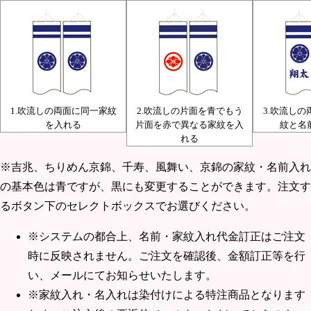
1.吹流しの両面に同一家紋
2.吹流しの片面を青でもう
3.吹流し
を入れる
片面を赤で異なる家紋を入
紋と名
れる
※吉兆、ちりめん京錦、千寿、風舞い、京錦の家紋・名前入れ
の基本色は青ですが、黒にも変更することができます。注文す
るボタン下のセレクトボックスでお選びください。
※システムの都合上、名前・家紋入れ代金訂正はご注文
時に反映されません。ご注文を確認後、金額訂正等を行
い、メールにてお知らせいたします。
※家紋入れ・名入れは染付けによる特注商品となります