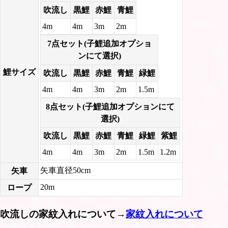
吹流し
黒鯉
赤鯉
青鯉
4m
4m
3m
2m
7点セット(子鯉追加オプショ
ンにて選択)
鯉サイズ
吹流し
黒鯉
赤鯉
青鯉
緑鯉
4m
4m
3m
2m
1.5m
8点セット(子鯉追加オプションにて
選択)
吹流し
黒鯉
赤鯉
青鯉
緑鯉
紫鯉
4m
4m
3m
2m
1.5m
1.2m
矢車直径50cm
矢車
20m
ロープ
吹流しの家紋入れについて→
家紋入れについて