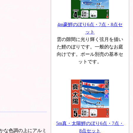
4m豪鯉のぼり6点・7点・8点セ
ット
雲の隙間に光り輝く弦月を描い
た鯉のぼりです。一般的なお庭
向けです。ポール別売の基本セ
ットです。
5m真・太陽鯉のぼり6点・7点・
かな色調の上にアルミ
8点セット