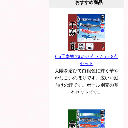
おすすめ商品
6m千寿鯉のぼり6点・7点・8点
セット
太陽を浴びて白銀色に輝く華や
かなこいのぼりです。広いお庭
向けの鯉です。ポール別売の基
本セットです。