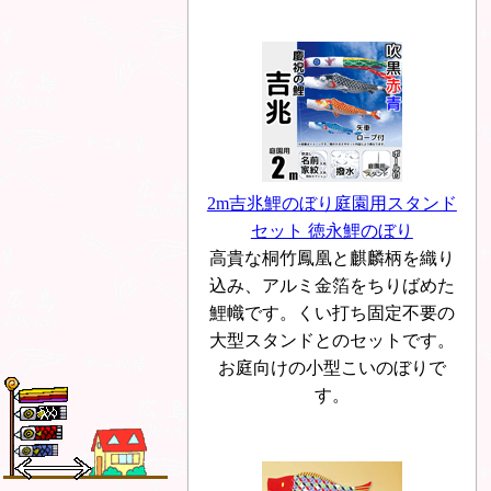
2m吉兆鯉のぼり庭園用スタンド
セット 徳永鯉のぼり
高貴な桐竹鳳凰と麒麟柄を織り
込み、アルミ金箔をちりばめた
鯉幟です。くい打ち固定不要の
大型スタンドとのセットです。
お庭向けの小型こいのぼりで
す。