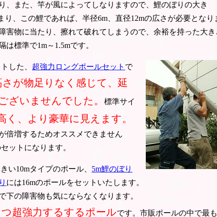
り、また、竿が風によってしなりますので、鯉のぼりの大き
まり、この鯉であれば、半径6m、直径12mの広さが必要とな
障害物に当たり、擦れて破れてしまうので、余裕を持った大き
標準で1m～1.5mです。
ットした、
超強力ロングポールセット
で
高さが物足りなく感じて、延
ございませんでした。
標準サイ
高く、より豪華に見えます。
が倍増するためオススメできません
のセットになります。
きい10mタイプのポール、
5m鯉のぼり
り
には16mのポールをセットいたします。
で下の障害物も気にならなくなります。
もつ超強力するするポール
です。市販ポールの中で最