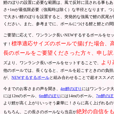
鯉のぼりの設置に必要な範囲は、風で反対に流される事もあ
さ+1mが最低限必要（強風時は除く）な半径となります。つ
で大きい鯉のぼりを設置すると、突発的な強風で鯉の尻尾が
ください。また、参考までに、ポールにつける鯉と鯉との間隔は
ご要望に応えて、ワンランク長いNEWするするポールをセ
標準適応サイズのポールで揚げた場合、
す！
長のポールをご要望くださった方々、申し訳
より
ズより、ワンランク長いポールをセットすることで、
他のポールでは、長くなると、ポールを起こすときのの負担
が、
NEWするするポール
と組み合わせることで超オススメ
今までのお客さまの声を聞き、
4m鯉のぼり
にはワンランク大
には12mのポール、
6m鯉のぼり
には14mのポール、
7m鯉のぼ
より鯉が高く上がりいっそう豪華に！さらに高く上げれるの
絶対の自信を
もちろん、この長さのポールなら当店が