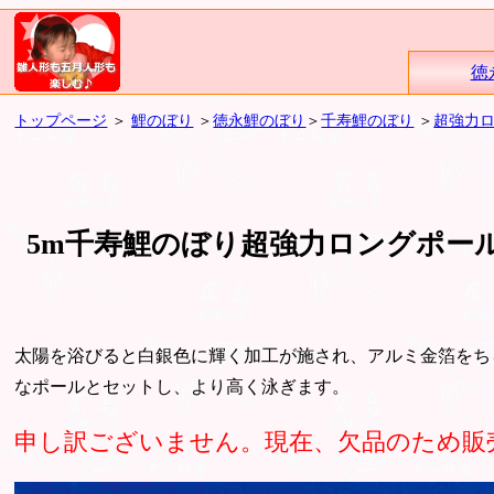
徳
トップページ
＞
鯉のぼり
＞
徳永鯉のぼり
＞
千寿鯉のぼり
＞
超強力
5m千寿鯉のぼり超強力ロングポー
太陽を浴びると白銀色に輝く加工が施され、アルミ金箔をち
なポールとセットし、より高く泳ぎます。
申し訳ございません。現在、欠品のため販