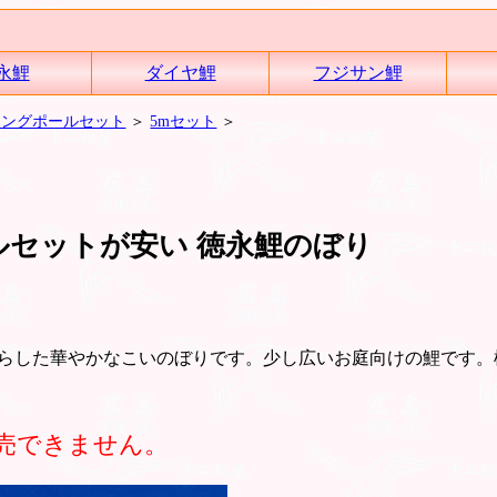
永鯉
ダイヤ鯉
フジサン鯉
ロングポールセット
＞
5mセット
＞
ルセットが安い 徳永鯉のぼり
らした華やかなこいのぼりです。少し広いお庭向けの鯉です。
売できません。