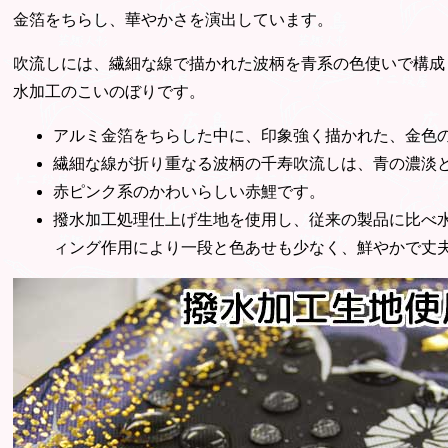
金箔をちらし、華やかさを演出しています。
吹流しには、繊細な線で描かれた波柄を青系の色使いで構成
水加工のこいのぼりです。
アルミ金箔をちらした中に、印象強く描かれた、金色
繊細な線が折り重なる波柄の千寿吹流しは、青の濃淡
赤ピンク系のかわいらしい赤鯉です。
撥水加工処理仕上げ生地を使用し、従来の製品に比べ
ィング作用により一段と色あせも少なく、鮮やかで丈