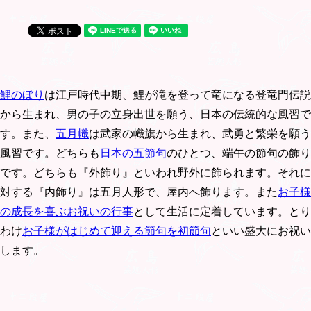
鯉のぼり
は江戸時代中期、鯉が滝を登って竜になる登竜門伝説
から生まれ、男の子の立身出世を願う、日本の伝統的な風習で
す。また、
五月幟
は武家の幟旗から生まれ、武勇と繁栄を願う
風習です。どちらも
日本の五節句
のひとつ、端午の節句の飾り
です。どちらも『外飾り』といわれ野外に飾られます。それに
対する『内飾り』は五月人形で、屋内へ飾ります。また
お子様
の成長を喜ぶお祝いの行事
として生活に定着しています。とり
わけ
お子様がはじめて迎える節句を初節句
といい盛大にお祝い
します。