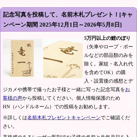
記念写真を投稿して、名前木札プレゼント！[キャ
ンペーン期間
2025年12月1日～2026年5月8日
]
5万円以上の鯉のぼり
（矢車やロープ・ポー
ルなどの部品類のみを
除く。家紋・名入れ代
を含めてOK）の購
入・設置後の感想とデ
ジカメや携帯で撮ったお子様と一緒に写った記念写真を
お
客様の声
から投稿してください。個人情報保護のため
HN（ハンドルネーム）での投稿をお勧めします。
※詳しくは
名前木札プレゼントキャンペーン
でご確認くだ
さい。