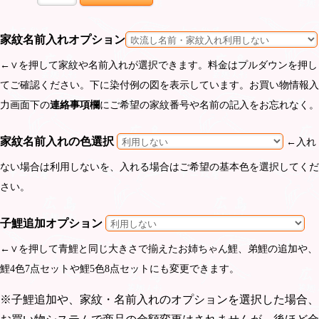
家紋名前入れオプション
←∨を押して家紋や名前入れが選択できます。料金はプルダウンを押し
てご確認ください。下に染付例の図を表示しています。お買い物情報入
力画面下の
連絡事項欄
にご希望の家紋番号や名前の記入をお忘れなく。
家紋名前入れの色選択
←入れ
ない場合は利用しないを、入れる場合はご希望の基本色を選択してくだ
さい。
子鯉追加オプション
←∨を押して青鯉と同じ大きさで揃えたお姉ちゃん鯉、弟鯉の追加や、
鯉4色7点セットや鯉5色8点セットにも変更できます。
※子鯉追加や、家紋・名前入れのオプションを選択した場合、