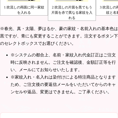
1.吹流しの両面に同一家紋
2.吹流しの片面を黒でもう
3.吹流し
を入れる
片面を赤で異なる家紋を入
紋と名
れる
※春光、真・太陽、夢はるか、豪の家紋・名前入れの基本色は
黒ですが、青にも変更することができます。注文するボタン下
のセレクトボックスでお選びください。
※システムの都合上、名前・家紋入れ代金訂正はご注文
時に反映されません。ご注文を確認後、金額訂正等を行
い、メールにてお知らせいたします。
※家紋入れ・名入れは染付けによる特注商品となります
ため、ご注文後の要返信メールをいただいてからのキャ
ンセルや返品、変更はできません。ご了承ください。