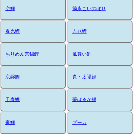
空鯉
徳永こいのぼり
春光鯉
吉兆鯉
ちりめん京錦鯉
風舞い鯉
京錦鯉
真・太陽鯉
千寿鯉
夢はるか鯉
豪鯉
プーカ