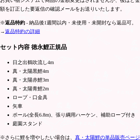
お買い物システムで商品の金額変更はされませんが、後ほど金
額を訂正した要返信の確認メールをお送りいたします。
※
返品特約
- 納品後1週間以内・未使用・未開封なら返品可。
→
返品特約の詳細
セット内容 徳永鯉正規品
日之出鶴吹流し4m
真・太陽黒鯉4m
真・太陽赤鯉3m
真・太陽青鯉2m
ロープ・口金具
矢車
ポール(全長6.8m)、張り綱用ハーケン、補助ロープ付き
庭園スタンド
※さらに鯉を増やしたい場合は、
真・太陽鯉の単品販売ページ