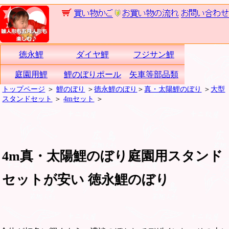
徳永鯉
ダイヤ鯉
フジサン鯉
庭園用鯉
鯉のぼりポール
矢車等部品類
トップページ
＞
鯉のぼり
＞
徳永鯉のぼり
＞
真・太陽鯉のぼり
＞
大型
スタンドセット
＞
4mセット
＞
4m真・太陽鯉のぼり庭園用スタンド
セットが安い 徳永鯉のぼり