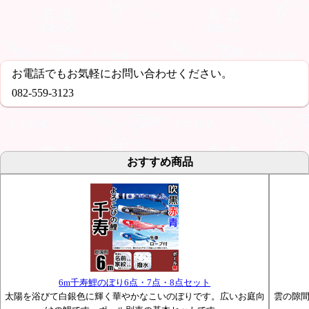
お電話でもお気軽にお問い合わせください。
082-559-3123
おすすめ商品
6m千寿鯉のぼり6点・7点・8点セット
太陽を浴びて白銀色に輝く華やかなこいのぼりです。広いお庭向
雲の隙