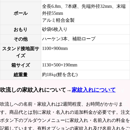
全長6.8m、7本継、先端外径32mm、末端
ポール
外径55mm
アルミ軽合金製
砂袋6枚入り
おもり
ハーケン3本、補助ロープ
その他
1100×900mm
スタンド接地面サ
イズ
1130×500×190mm
箱サイズ
約18㎏(鯉を含む)
総重量
吹流しの家紋入れについて→
家紋入れについて
吹流しへの名前・家紋入れは2週間程度、お時間がかかりま
す。商品代とは別に家紋・名入れの追加料金が必要です。注文
ボタン下のプルダウンメニューに家紋入れ・名前入れの料金を
記載しています。有料オプションの家紋入れ及び名前入れをご