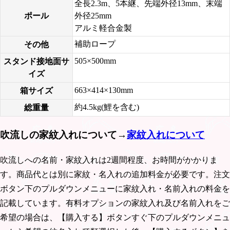
全長2.3m、5本継、先端外径13mm、末端
ポール
外径25mm
アルミ軽合金製
補助ロープ
その他
505×500mm
スタンド接地面サ
イズ
663×414×130mm
箱サイズ
約4.5kg(鯉を含む)
総重量
吹流しの家紋入れについて→
家紋入れについて
吹流しへの名前・家紋入れは2週間程度、お時間がかかりま
す。商品代とは別に家紋・名入れの追加料金が必要です。注文
ボタン下のプルダウンメニューに家紋入れ・名前入れの料金を
記載しています。有料オプションの家紋入れ及び名前入れをご
希望の場合は、【購入する】ボタンすぐ下のプルダウンメニュ