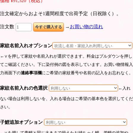
価格 ¥91,520（税込）
注文確定からおよそ1週間程度で出荷予定（日祝除く）。
注文数
→
お買い物の流れ
家紋名前入れオプション
←∨を押して家紋や名前入れが選択できます。料金はプルダウンを押し
てご確認ください。下に染付例の図を表示しています。お買い物情報入
力画面下の
連絡事項欄
にご希望の家紋番号や名前の記入をお忘れなく。
家紋名前入れの色選択
←入れ
ない場合は利用しないを、入れる場合はご希望の基本色を選択してくだ
さい。
子鯉追加オプション
←∨を押して青鯉と同じ大きさで揃えたお姉ちゃん鯉、弟鯉の追加や、