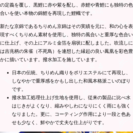
の定義を覆し、黒鯉に赤や紫を配し、赤鯉や青鯉にも独特の色
合いを使い本物の錦鯉を再現した鯉幟です。
新たな京錦であるちりめん京錦はその実績を元に、和の心を表
現すべくちりめん素材を使用し、独特の風合いと重厚な色合い
に仕上げ、その上にアルミ金箔を扇状に配しました。吹流しに
は吉兆柄の朱雀（不死鳥）を連想した縁起の良い鳳凰を彩色豊
かに描いています。撥水加工を施しています。
日本の伝統、ちりめん織りをポリエステルにて再現し、
しなやかで重厚感をかもし出した和風本格派こいのぼり
です。
撥水加工処理仕上げ生地を使用し、従来の製品に比べ水
はじきがよくなり、縮みやしわになりにくく雨にも強く
なりました。更に、コーティング作用により一段と色あ
せも少なく、鮮やかで丈夫な仕上がりです。