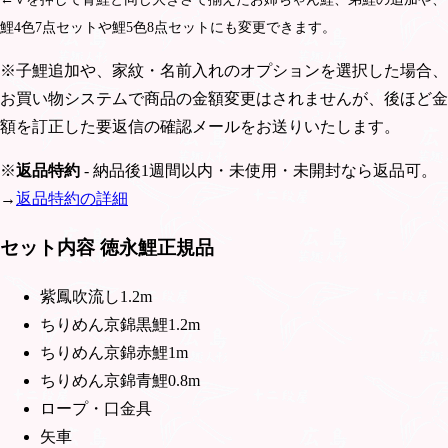
鯉4色7点セットや鯉5色8点セットにも変更できます。
※子鯉追加や、家紋・名前入れのオプションを選択した場合、
お買い物システムで商品の金額変更はされませんが、後ほど金
額を訂正した要返信の確認メールをお送りいたします。
※
返品特約
- 納品後1週間以内・未使用・未開封なら返品可。
→
返品特約の詳細
セット内容 徳永鯉正規品
紫鳳吹流し1.2m
ちりめん京錦黒鯉1.2m
ちりめん京錦赤鯉1m
ちりめん京錦青鯉0.8m
ロープ・口金具
矢車