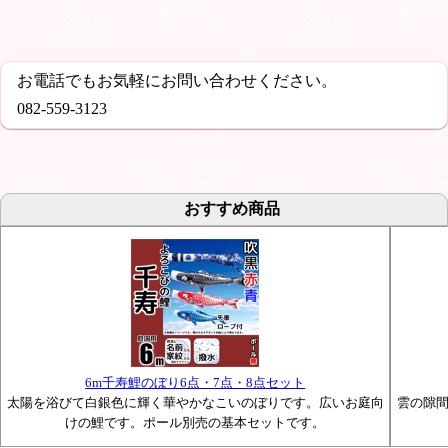
お電話でもお気軽にお問い合わせください。
082-559-3123
おすすめ商品
6m千寿鯉のぼり6点・7点・8点セット
太陽を浴びて白銀色に輝く華やかなこいのぼりです。広いお庭向
雲の隙
けの鯉です。ポール別売の基本セットです。