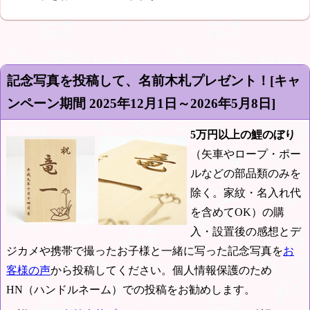
記念写真を投稿して、名前木札プレゼント！[キャ
ンペーン期間
2025年12月1日～2026年5月8日
]
5万円以上の鯉のぼり
（矢車やロープ・ポー
ルなどの部品類のみを
除く。家紋・名入れ代
を含めてOK）の購
入・設置後の感想とデ
ジカメや携帯で撮ったお子様と一緒に写った記念写真を
お
客様の声
から投稿してください。個人情報保護のため
HN（ハンドルネーム）での投稿をお勧めします。