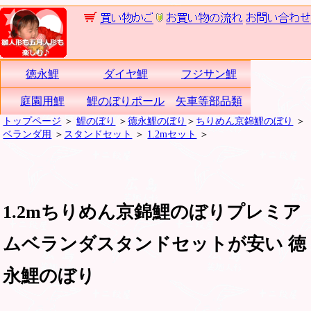
徳永鯉
ダイヤ鯉
フジサン鯉
庭園用鯉
鯉のぼりポール
矢車等部品類
トップページ
＞
鯉のぼり
＞
徳永鯉のぼり
＞
ちりめん京錦鯉のぼり
＞
ベランダ用
＞
スタンドセット
＞
1.2mセット
＞
1.2mちりめん京錦鯉のぼりプレミア
ムベランダスタンドセットが安い 徳
永鯉のぼり