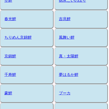
空鯉
徳永こいのぼり
春光鯉
吉兆鯉
ちりめん京錦鯉
風舞い鯉
京錦鯉
真・太陽鯉
千寿鯉
夢はるか鯉
豪鯉
プーカ