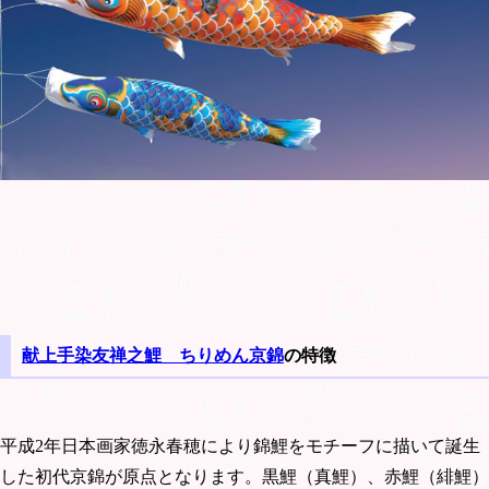
献上手染友禅之鯉 ちりめん京錦
の特徴
平成2年日本画家徳永春穂により錦鯉をモチーフに描いて誕生
した初代京錦が原点となります。黒鯉（真鯉）、赤鯉（緋鯉）