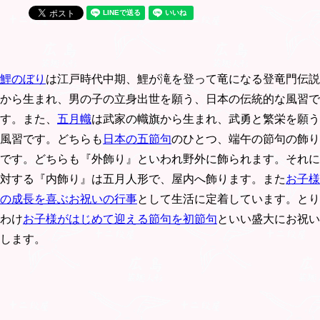
鯉のぼり
は江戸時代中期、鯉が滝を登って竜になる登竜門伝説
から生まれ、男の子の立身出世を願う、日本の伝統的な風習で
す。また、
五月幟
は武家の幟旗から生まれ、武勇と繁栄を願う
風習です。どちらも
日本の五節句
のひとつ、端午の節句の飾り
です。どちらも『外飾り』といわれ野外に飾られます。それに
対する『内飾り』は五月人形で、屋内へ飾ります。また
お子様
の成長を喜ぶお祝いの行事
として生活に定着しています。とり
わけ
お子様がはじめて迎える節句を初節句
といい盛大にお祝い
します。