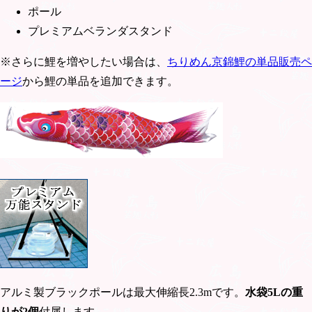
ポール
プレミアムベランダスタンド
※さらに鯉を増やしたい場合は、
ちりめん京錦鯉の単品販売ペ
ージ
から鯉の単品を追加できます。
アルミ製ブラックポールは最大伸縮長2.3mです。
水袋5Lの重
りが2個
付属します。