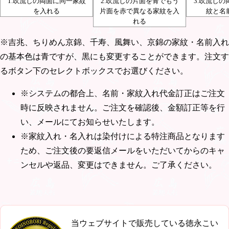
1.吹流しの両面に同一家紋
2.吹流しの片面を青でもう
3.吹流し
を入れる
片面を赤で異なる家紋を入
紋と名
れる
※吉兆、ちりめん京錦、千寿、風舞い、京錦の家紋・名前入れ
の基本色は青ですが、黒にも変更することができます。注文す
るボタン下のセレクトボックスでお選びください。
※システムの都合上、名前・家紋入れ代金訂正はご注文
時に反映されません。ご注文を確認後、金額訂正等を行
い、メールにてお知らせいたします。
※家紋入れ・名入れは染付けによる特注商品となります
ため、ご注文後の要返信メールをいただいてからのキャ
ンセルや返品、変更はできません。ご了承ください。
当ウェブサイトで販売している徳永こい