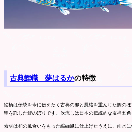
古典鯉幟 夢はるか
の特徴
絵柄は伝統を今に伝えたく古典の趣と風格を重んじた鯉のぼ
望を託した鯉のぼりです。吹流しは日本の伝統的な友禅五色
素材は和の風合いをもった縮緬風に仕上げたうえに、雨水に