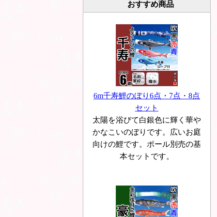
おすすめ商品
6m千寿鯉のぼり6点・7点・8点
セット
太陽を浴びて白銀色に輝く華や
かなこいのぼりです。広いお庭
向けの鯉です。ポール別売の基
本セットです。