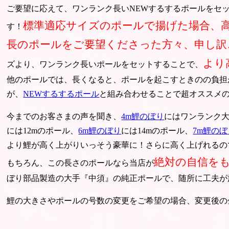
ご要望に応えて、ワンランク長いNEWするするポールをセ
標準適応サイズのポールで揚げた場合、
す！
長のポールをご要望くださった方々、申し訳
より
ズより、ワンランク長いポールをセットすることで、
他のポールでは、長くなると、ポールを起こすときのの負担
が、
NEWするするポール
と組み合わせることで超オススメ
今までのお客さまの声を聞き、
4m鯉のぼり
にはワンランク大
には12mのポール、
6m鯉のぼり
には14mのポール、
7m鯉のぼ
より鯉が高く上がりいっそう豪華に！さらに高く上げれるの
絶対の自信を
もちろん、この長さのポールなら当店が
ぼり部品製造の大手『中須』の純正ポールで、随所に工夫が
鯉の大きさやポールの号数の変更をご希望の場合、変更後の