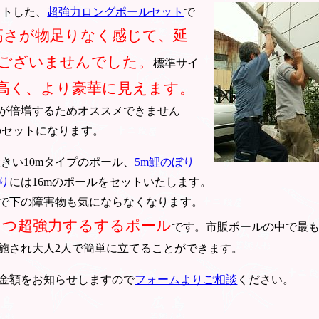
ットした、
超強力ロングポールセット
で
高さが物足りなく感じて、延
ございませんでした。
標準サイ
高く、より豪華に見えます。
が倍増するためオススメできません
のセットになります。
きい10mタイプのポール、
5m鯉のぼり
り
には16mのポールをセットいたします。
で下の障害物も気にならなくなります。
もつ超強力するするポール
です。市販ポールの中で最
施され大人2人で簡単に立てることができます。
金額をお知らせしますので
フォームよりご相談
ください。