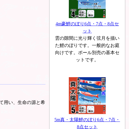
4m豪鯉のぼり6点・7点・8点セ
ット
雲の隙間に光り輝く弦月を描い
た鯉のぼりです。一般的なお庭
向けです。ポール別売の基本セ
ットです。
て用い、生命の源と希
5m真・太陽鯉のぼり6点・7点・
8点セット