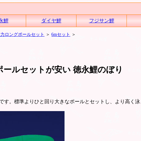
永鯉
ダイヤ鯉
フジサン鯉
強力ロングポールセット
＞
6mセット
＞
ポールセットが安い 徳永鯉のぼり
です。標準よりひと回り大きなポールとセットし、より高く泳