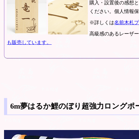
購入・設置後の感想
ください。個人情報保
※詳しくは
名前木札
高級感のあるレーザ
も販売しています。
6m夢はるか鯉のぼり超強力ロングポー