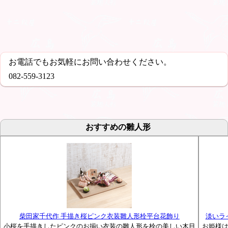
お電話でもお気軽にお問い合わせください。
082-559-3123
おすすめの雛人形
柴田家千代作 手描き桜ピンク衣装雛人形栓平台花飾り
淡いラ
小桜を手描きしたピンクのお揃い衣装の雛人形を栓の美しい木目
お姫様