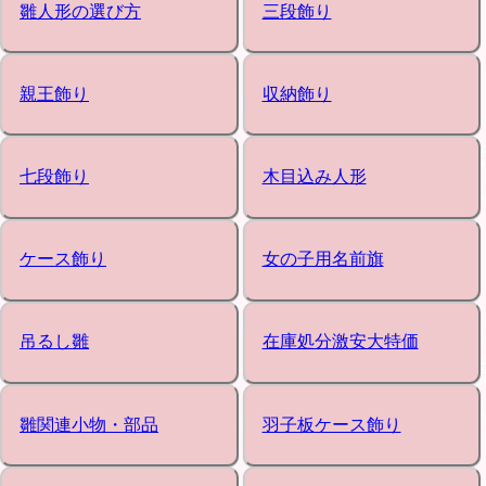
雛人形の選び方
三段飾り
親王飾り
収納飾り
七段飾り
木目込み人形
ケース飾り
女の子用名前旗
吊るし雛
在庫処分激安大特価
雛関連小物・部品
羽子板ケース飾り