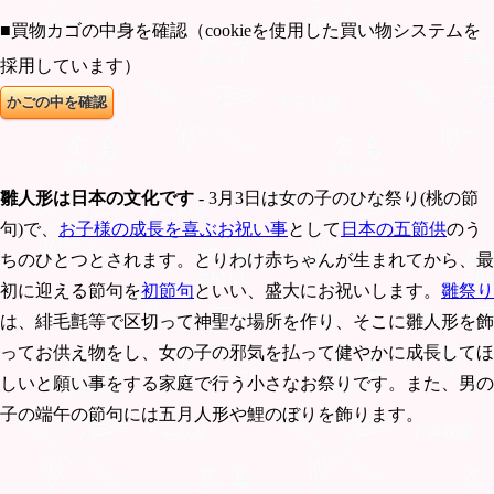
■買物カゴの中身を確認（cookieを使用した買い物システムを
採用しています）
雛人形は日本の文化です
- 3月3日は女の子のひな祭り(桃の節
句)で、
お子様の成長を喜ぶお祝い事
として
日本の五節供
のう
ちのひとつとされます。とりわけ赤ちゃんが生まれてから、最
初に迎える節句を
初節句
といい、盛大にお祝いします。
雛祭り
は、緋毛氈等で区切って神聖な場所を作り、そこに雛人形を飾
ってお供え物をし、女の子の邪気を払って健やかに成長してほ
しいと願い事をする家庭で行う小さなお祭りです。また、男の
子の端午の節句には五月人形や鯉のぼりを飾ります。