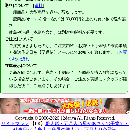
送料について
→[
送料
]
一般商品と大型商品で送料が異なります。
一般商品(ポールを含まない)は
33,000円
以上のお買い物で送料無
料！
離島や沖縄（本島を含む）は別途中継料が必要です。
ご注文について
ご注文頂きましたのち、ご注文内容・お買い上げ金額の確認事項
と発送予定日を【要返信】メールにてお知らせ致します。→
お買
い物の流れ
在庫表示について
更新が間に合わず、完売・予約終了した商品が購入可能になって
いる場合がございます。その場合、ご注文を実際にスタッフが確
認した後に、ご連絡さしあげます。
Copyright © 2000-2026 12danya All Rights Reserved.
サイトマップ
【PR】
雛人形・五月人形屋かあさんの子育て・
仕事日記
広島十二段屋の雛人形・五月人形商戦記