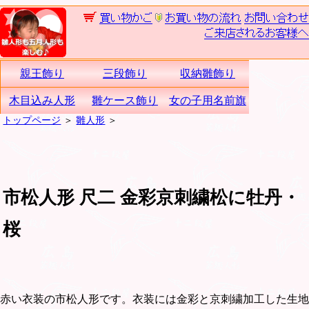
親王飾り
三段飾り
収納雛飾り
木目込み人形
雛ケース飾り
女の子用名前旗
トップページ
＞
雛人形
＞
市松人形 尺二 金彩京刺繍松に牡丹・
桜
赤い衣装の市松人形です。衣装には金彩と京刺繍加工した生地