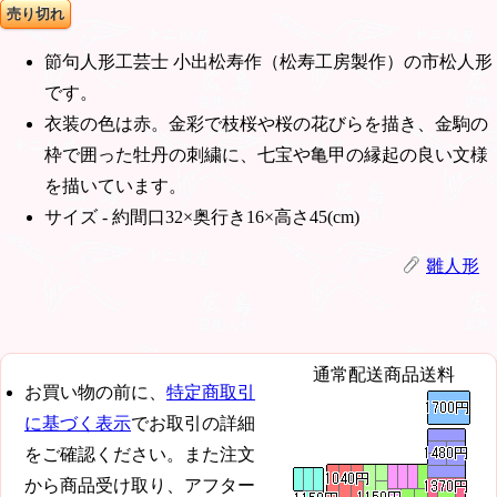
売り切れ
節句人形工芸士 小出松寿作（松寿工房製作）の市松人形
です。
衣装の色は赤。金彩で枝桜や桜の花びらを描き、金駒の
枠で囲った牡丹の刺繍に、七宝や亀甲の縁起の良い文様
を描いています。
サイズ - 約間口32×奥行き16×高さ45(cm)
雛人形
通常配送商品送料
お買い物の前に、
特定商取引
に基づく表示
でお取引の詳細
をご確認ください。また注文
から商品受け取り、アフター