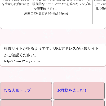
を生かした台にのせ、現代的なアートフラワーを並べたシンプル
リーン
な親王飾りです。
風で飾
約間口45×奥行き30×高さ18(cm)
模倣サイトがあるようです。URLアドレスが正規サイト
かご確認ください。
ひな人形トップ
お雛様を楽しむ！