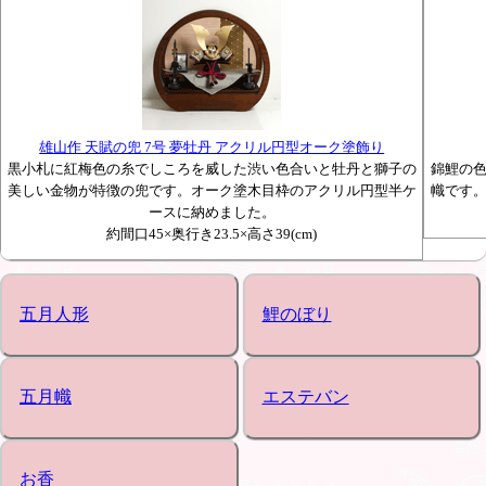
雄山作 天賦の兜 7号 夢牡丹 アクリル円型オーク塗飾り
黒小札に紅梅色の糸でしころを威した渋い色合いと牡丹と獅子の
錦鯉の
美しい金物が特徴の兜です。オーク塗木目枠のアクリル円型半ケ
幟です
ースに納めました。
約間口45×奥行き23.5×高さ39(cm)
五月人形
鯉のぼり
五月幟
エステバン
お香