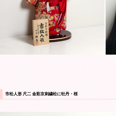
市松人形 尺二 金彩京刺繍松に牡丹・桜