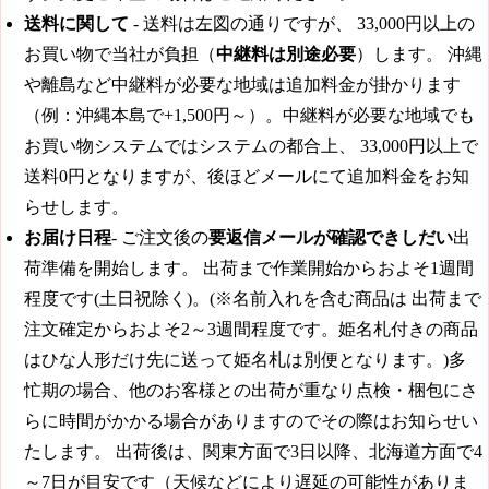
送料に関して
- 送料は左図の通りですが、
33,000円
以上の
お買い物で当社が負担（
中継料は別途必要
）します。 沖縄
や離島など中継料が必要な地域は追加料金が掛かります
（例：沖縄本島で+1,500円～）。中継料が必要な地域でも
お買い物システムではシステムの都合上、
33,000円
以上で
送料0円となりますが、後ほどメールにて追加料金をお知
らせします。
お届け日程
- ご注文後の
要返信メールが確認できしだい
出
荷準備を開始します。
出荷まで作業開始からおよそ1週間
程度です(土日祝除く)。
(※名前入れを含む商品は
出荷まで
注文確定からおよそ2～3週間程度です。
姫名札付きの商品
はひな人形だけ先に送って姫名札は別便となります。)多
忙期の場合、他のお客様との出荷が重なり点検・梱包にさ
らに時間がかかる場合がありますのでその際はお知らせい
たします。 出荷後は、関東方面で3日以降、北海道方面で4
～7日が目安です（天候などにより遅延の可能性がありま