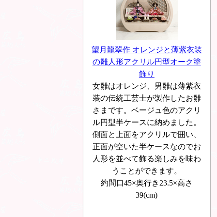
望月龍翠作 オレンジと薄紫衣装
の雛人形アクリル円型オーク塗
飾り
女雛はオレンジ、男雛は薄紫衣
装の伝統工芸士が製作したお雛
さまです。ベージュ色のアクリ
ル円型半ケースに納めました。
側面と上面をアクリルで囲い、
正面が空いた半ケースなのでお
人形を並べて飾る楽しみを味わ
うことができます。
約間口45×奥行き23.5×高さ
39(cm)