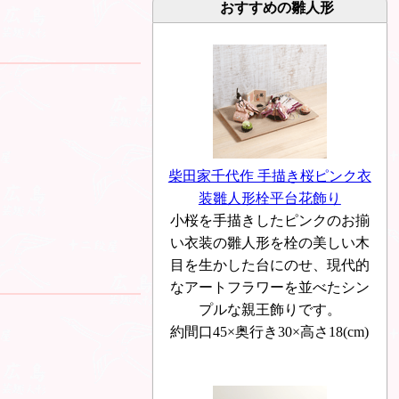
おすすめの雛人形
柴田家千代作 手描き桜ピンク衣
装雛人形栓平台花飾り
小桜を手描きしたピンクのお揃
い衣装の雛人形を栓の美しい木
目を生かした台にのせ、現代的
なアートフラワーを並べたシン
プルな親王飾りです。
約間口45×奥行き30×高さ18(cm)