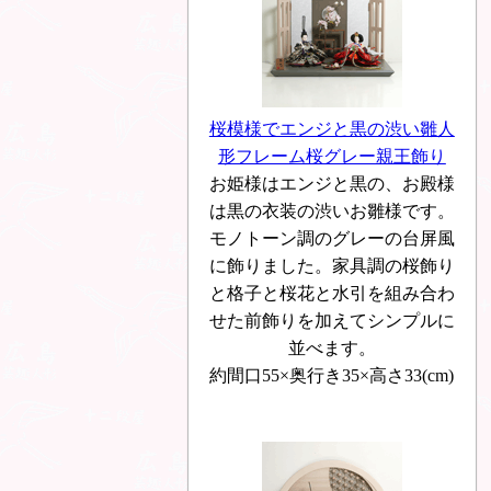
桜模様でエンジと黒の渋い雛人
形フレーム桜グレー親王飾り
お姫様はエンジと黒の、お殿様
は黒の衣装の渋いお雛様です。
モノトーン調のグレーの台屏風
に飾りました。家具調の桜飾り
と格子と桜花と水引を組み合わ
せた前飾りを加えてシンプルに
並べます。
約間口55×奥行き35×高さ33(cm)