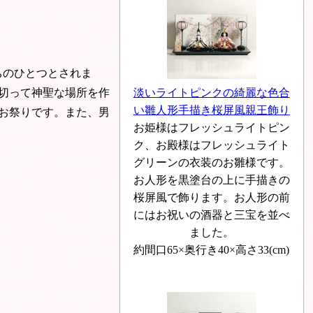
ちのひとつとされま
切って神聖な場所を作
淡いライトピンクの綺麗な色合
い雛人形手描き桜屏風親王飾り
お祭りです。また、男
お姫様はフレッシュライトピン
ク、お殿様はフレッシュライト
グリーンの衣装のお雛様です。
お人形を黒塗台の上に手描きの
桜屏風で飾ります。お人形の前
にはお祝いの酒器と三宝を並べ
ました。
約間口65×奥行き40×高さ33(cm)