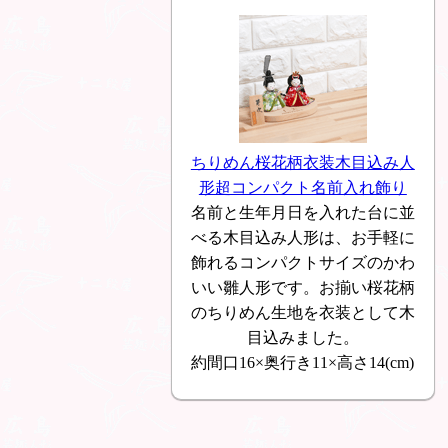
ちりめん桜花柄衣装木目込み人
形超コンパクト名前入れ飾り
名前と生年月日を入れた台に並
べる木目込み人形は、お手軽に
飾れるコンパクトサイズのかわ
いい雛人形です。お揃い桜花柄
のちりめん生地を衣装として木
目込みました。
約間口16×奥行き11×高さ14(cm)