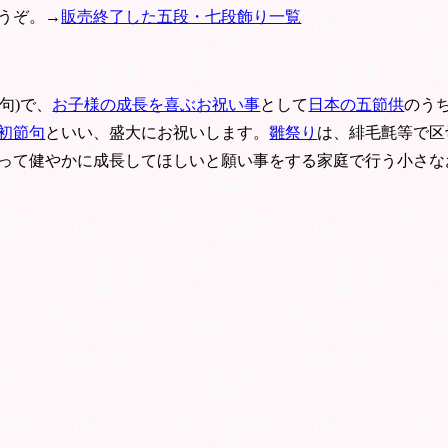
うぞ。→
販売終了した五段・七段飾り一覧
句)で、
お子様の成長を喜ぶお祝い事
として
日本の五節供
のう
初節句
といい、盛大にお祝いします。
雛祭り
は、緋毛氈等で区
って健やかに成長してほしいと願い事をする家庭で行う小さな