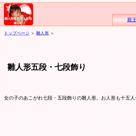
親
トップページ
＞
雛人形
＞
雛人形五段・七段飾り
女の子のあこがれ七段・五段飾りの雛人形。お人形も十五人