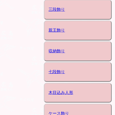
三段飾り
親王飾り
収納飾り
七段飾り
木目込み人形
ケース飾り